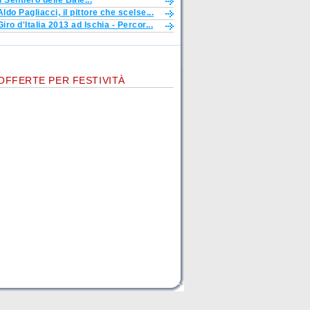
Il Sentiero delle Baie...
Aldo Pagliacci, il pittore che scelse...
Giro d'Italia 2013 ad Ischia - Percor...
OFFERTE PER FESTIVITÀ