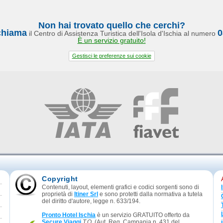
Non hai trovato quello che cerchi?
chiama
0
il Centro di Assistenza Turistica dell'Isola d'Ischia al numero
È un servizio gratuito!
Gestisci le preferenze sui cookie
Copyright
Contenuti, layout, elementi grafici e codici sorgenti sono di
proprietà di
Itiner Srl
e sono protetti dalla normativa a tutela
del diritto d'autore, legge n. 633/194.
Pronto Hotel Ischia
è un servizio GRATUITO offerto da
Secure Viaggi
T.O.
(Aut. Reg. Campania n. 431 del