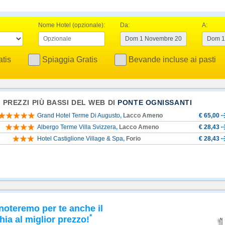
Nome Hotel (opzionale):
Da:
A:
tis
Spiaggia Gratis
Bevande incluse ai pasti
I PREZZI PIÙ BASSI DEL WEB DI
PONTE OGNISSANTI
Grand Hotel Terme Di Augusto
,
Lacco Ameno
€ 65,00
Albergo Terme Villa Svizzera
,
Lacco Ameno
€ 28,43
Hotel Castiglione Village & Spa
,
Forio
€ 28,43
noteremo per te anche il
*
hia al miglior prezzo!