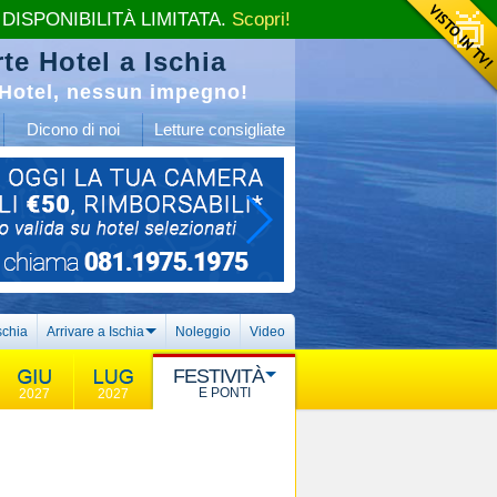
 DISPONIBILITÀ LIMITATA.
Scopri!
te Hotel a Ischia
Hotel, nessun impegno!
Dicono di noi
Letture consigliate
schia
Arrivare a Ischia
Noleggio
Video
FESTIVITÀ
E PONTI
2027
2027