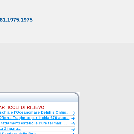
81.1975.1975
ARTICOLI DI RILIEVO
Ischia e l'Oceanomare Delphis Onlus...
Offerta Traghetto per Ischia €70 auto...
Trattamenti estetici e cure termali: ...
La Zingara...