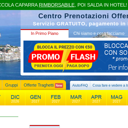
CCOLA CAPARRA
RIMBORSABILE
, POI SALDA IN HOTEL!
Centro Prenotazioni Offer
Servizio GRATUITO, pagamento in 
In Primo Piano
Chi siamo e cosa facciamo
Gruppi
Offerte Traghetti
Aiuto/FAQ
Cosa fare e vedere a I
New
2026
2027
2027
2027
2027
2027