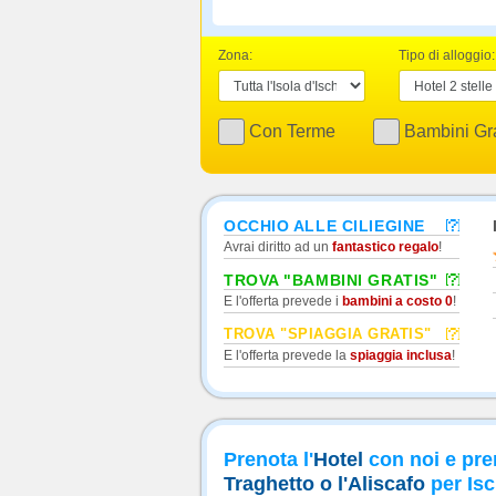
Zona:
Tipo di alloggio:
Con Terme
Bambini Gra
OCCHIO ALLE CILIEGINE
Avrai diritto ad un
fantastico regalo
!
TROVA "BAMBINI GRATIS"
E l'offerta prevede i
bambini a costo 0
!
TROVA "SPIAGGIA GRATIS"
E l'offerta prevede la
spiaggia inclusa
!
Prenota l'
Hotel
con noi e pre
Traghetto o l'Aliscafo
per Isc