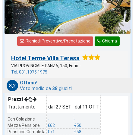
Richiedi Preventivo/Prenotazione
Chiama
Hotel Terme Villa Teresa
VIA PROVINCIALE PANZA, 150, Forio -
Tel. 081.1975.1975
Ottimo!
8,2
Voto medio da
38
giudizi
Prezzi
Trattamento
dal 27 SET
dal 11 OTT
Con Colazione
-
-
Mezza Pensione
€62
€50
Pensione Completa
€71
€58