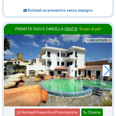
Richiedi un preventivo senza impegno
PRENOTA OGGI E CANCELLA
GRATIS
.
Scopri di più!
ottobre
in offerta da
55
€
,00
a notte
Richiedi Preventivo/Prenotazione
Chiama