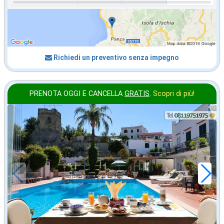
Richiedi un preventivo senza impegno
PRENOTA OGGI E CANCELLA
GRATIS
.
Scopri di più!
ottobre
in offerta da
69
€
,00
a notte