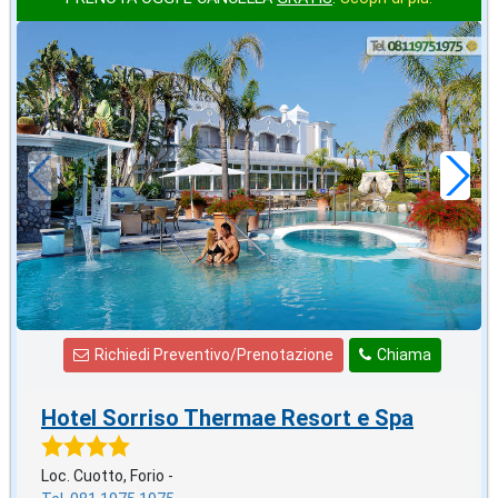
ottobre
in offerta da
70
€
,00
a notte
Richiedi Preventivo/Prenotazione
Chiama
Hotel Sorriso Thermae Resort e Spa
Loc. Cuotto, Forio -