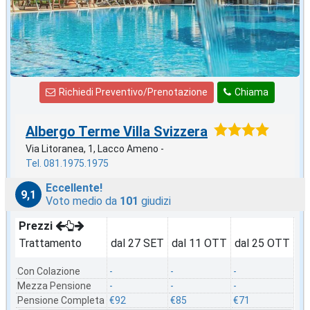
Richiedi Preventivo/Prenotazione
Chiama
Albergo Terme Villa Svizzera
Via Litoranea, 1, Lacco Ameno -
Tel. 081.1975.1975
Eccellente!
9,1
Voto medio da
101
giudizi
Prezzi
Trattamento
dal 27 SET
dal 11 OTT
dal 25 OTT
Con Colazione
-
-
-
Mezza Pensione
-
-
-
Pensione Completa
€92
€85
€71