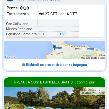
Prezzi
Trattamento
dal 27 SET
dal 4 OTT
Con Colazione
-
-
Mezza Pensione
-
-
Pensione Completa
€61
€57
Richiedi un preventivo senza impegno
PRENOTA OGGI E CANCELLA
GRATIS
.
Scopri di più!
ottobre
in offerta da