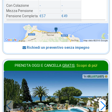
Con Colazione
-
-
Mezza Pensione
-
-
Pensione Completa
€57
€49
Richiedi un preventivo senza impegno
PRENOTA OGGI E CANCELLA
GRATIS
.
Scopri di più!
ottobre
in offerta da
50
€
,00
a notte