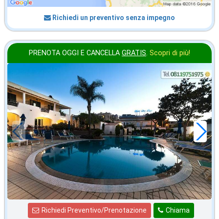
Richiedi un preventivo senza impegno
PRENOTA OGGI E CANCELLA
GRATIS
.
Scopri di più!
ottobre
in offerta da
52
€
,71
a notte
Richiedi Preventivo/Prenotazione
Chiama