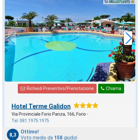
ottobre
in offerta da
49
€
,05
a notte
Richiedi Preventivo/Prenotazione
Chiama
Hotel Terme Galidon
Via Provinciale Forio Panza, 166, Forio -
Tel. 081.1975.1975
Ottimo!
8,3
Voto medio da
158
giudizi