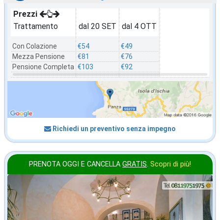
Prezzi
Trattamento
dal 20 SET
dal 4 OTT
Con Colazione
€54
€49
Mezza Pensione
€81
€76
Pensione Completa
€103
€92
Richiedi un preventivo senza impegno
PRENOTA OGGI E CANCELLA
GRATIS
.
Scopri di più!
ottobre
in offerta da