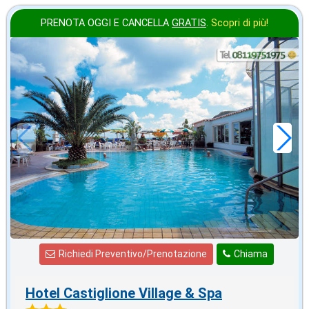
PRENOTA OGGI E CANCELLA
GRATIS
.
Scopri di più!
ottobre
in offerta da
28
€
,43
a notte
Richiedi Preventivo/Prenotazione
Chiama
Hotel Castiglione Village & Spa