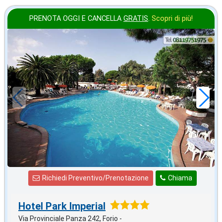
PRENOTA OGGI E CANCELLA
GRATIS
.
Scopri di più!
ottobre
in offerta da
45
€
,00
a notte
Richiedi Preventivo/Prenotazione
Chiama
Hotel Park Imperial
Via Provinciale Panza 242, Forio -