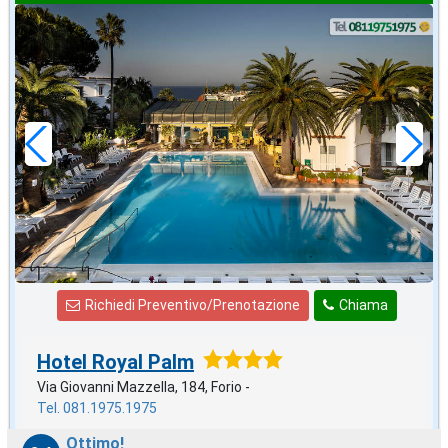
ottobre
in offerta da
55
€
,00
a notte
Richiedi Preventivo/Prenotazione
Chiama
Hotel Royal Palm
Via Giovanni Mazzella, 184, Forio -
Tel. 081.1975.1975
Ottimo!