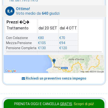
Tel. 081.1975.1975
Ottimo!
8,4
Voto medio da
640
giudizi
Prezzi
Trattamento
dal 20 SET
dal 4 OTT
Con Colazione
€80
€70
Mezza Pensione
€105
€94
Pensione Completa
€130
€120
Richiedi un preventivo senza impegno
PRENOTA OGGI E CANCELLA
GRATIS
.
Scopri di più!