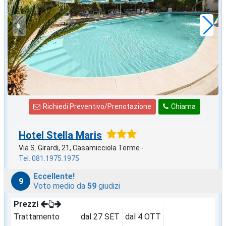
49
€
,86
a notte
Richiedi Preventivo/Prenotazione
Chiama
Hotel Stella Maris
Via S. Girardi, 21, Casamicciola Terme -
Tel. 081.1975.1975
Eccellente!
9
Voto medio da
59
giudizi
Prezzi
Trattamento
dal 27 SET
dal 4 OTT