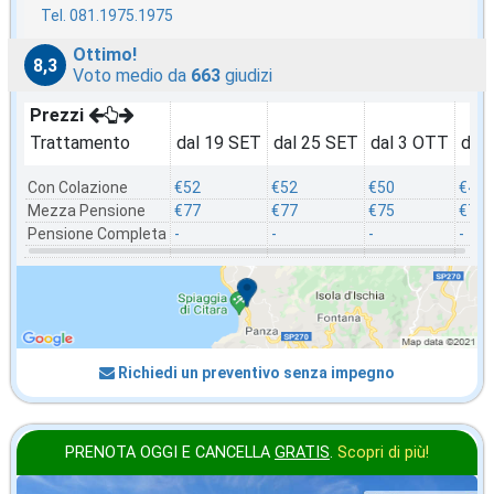
Tel. 081.1975.1975
Ottimo!
8,3
Voto medio da
663
giudizi
Prezzi
Trattamento
dal 19 SET
dal 25 SET
dal 3 OTT
dal
Con Colazione
€52
€52
€50
€45
Mezza Pensione
€77
€77
€75
€70
Pensione Completa
-
-
-
-
Richiedi un preventivo senza impegno
PRENOTA OGGI E CANCELLA
GRATIS
.
Scopri di più!