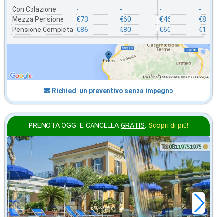
Con Colazione
-
-
-
-
Mezza Pensione
€73
€60
€46
€86
Pensione Completa
€86
€80
€60
€106
Richiedi un preventivo senza impegno
PRENOTA OGGI E CANCELLA
GRATIS
.
Scopri di più!
ottobre
in offerta da
71
€
,29
a notte