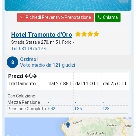
Richiedi Preventivo/Prenotazione
Chiama
Hotel Tramonto d'Oro
Strada Statale 270, nr. 51, Forio -
Tel. 081.1975.1975
Ottimo!
8
Voto medio da
121
giudizi
Prezzi
Trattamento
dal 27 SET
dal 11 OTT
dal 25 OTT
da
Con Colazione
-
-
-
-
Mezza Pensione
-
-
-
-
Pensione Completa
€42
€35
€28
€3