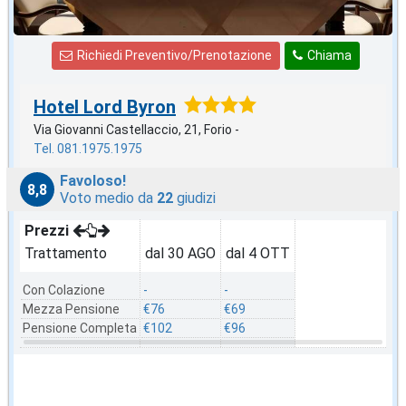
Richiedi Preventivo/Prenotazione
Chiama
Hotel Lord Byron
Via Giovanni Castellaccio, 21, Forio -
Tel. 081.1975.1975
Favoloso!
8,8
Voto medio da
22
giudizi
Prezzi
Trattamento
dal 30 AGO
dal 4 OTT
Con Colazione
-
-
Mezza Pensione
€76
€69
Pensione Completa
€102
€96