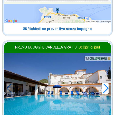
Richiedi un preventivo senza impegno
PRENOTA OGGI E CANCELLA
GRATIS
.
Scopri di più!
ottobre
in offerta da
28
€
,43
a notte