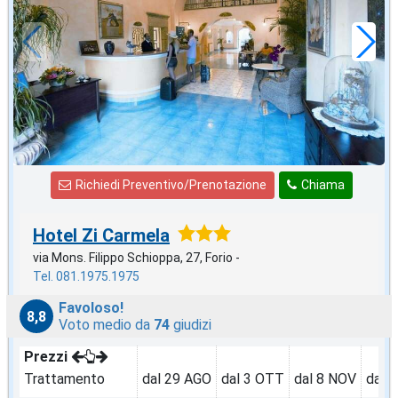
60
€
,00
a notte
Richiedi Preventivo/Prenotazione
Chiama
Hotel Zi Carmela
via Mons. Filippo Schioppa, 27, Forio -
Tel. 081.1975.1975
Favoloso!
8,8
Voto medio da
74
giudizi
Prezzi
Trattamento
dal 29 AGO
dal 3 OTT
dal 8 NOV
dal 