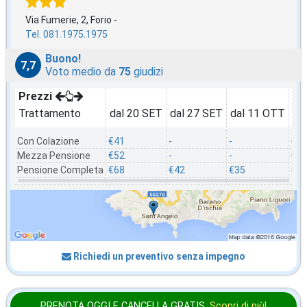
Via Fumerie, 2, Forio -
Tel. 081.1975.1975
Buono!
7,7
Voto medio da
75
giudizi
Prezzi
Trattamento
dal 20 SET
dal 27 SET
dal 11 OTT
da
Con Colazione
€41
-
-
€3
Mezza Pensione
€52
-
-
€4
Pensione Completa
€68
€42
€35
€5
Richiedi un preventivo senza impegno
PRENOTA OGGI E CANCELLA
GRATIS
.
Scopri di più!