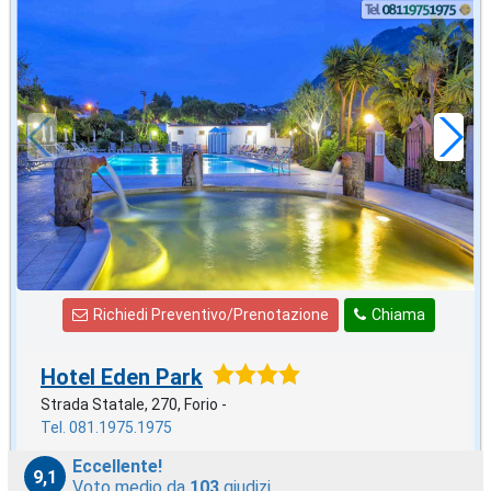
ottobre
in offerta da
57
€
,00
a notte
Richiedi Preventivo/Prenotazione
Chiama
Hotel Eden Park
Strada Statale, 270, Forio -
Tel. 081.1975.1975
Eccellente!
9,1
Voto medio da
103
giudizi