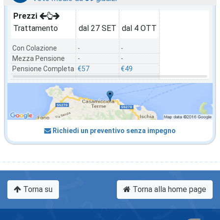
Prezzi
Trattamento
dal 27 SET
dal 4 OTT
Con Colazione
-
-
Mezza Pensione
-
-
Pensione Completa
€57
€49
Richiedi un preventivo senza impegno
Torna su
Torna alla home page