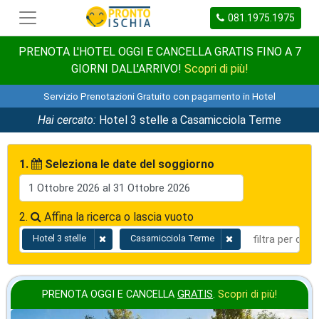
081.1975.1975
PRENOTA L'HOTEL OGGI E CANCELLA GRATIS FINO A 7
GIORNI DALL'ARRIVO!
Scopri di più!
Servizio Prenotazioni Gratuito con pagamento in Hotel
Hai cercato:
Hotel 3 stelle a Casamicciola Terme
1.
Seleziona le date del soggiorno
2.
Affina la ricerca o lascia vuoto
Hotel 3 stelle
Casamicciola Terme
PRENOTA OGGI E CANCELLA
GRATIS
.
Scopri di più!