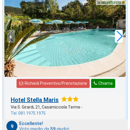
ottobre
in offerta da
49
€
,86
a notte
Richiedi Preventivo/Prenotazione
Chiama
Hotel Stella Maris
Via S. Girardi, 21, Casamicciola Terme -
Tel. 081.1975.1975
Eccellente!
9
Voto medio da
59
giudizi