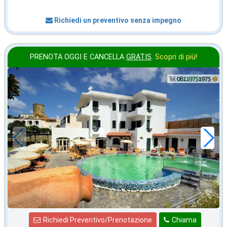
Richiedi un preventivo senza impegno
PRENOTA OGGI E CANCELLA
GRATIS
.
Scopri di più!
ottobre
in offerta da
55
€
,00
a notte
Richiedi Preventivo/Prenotazione
Chiama