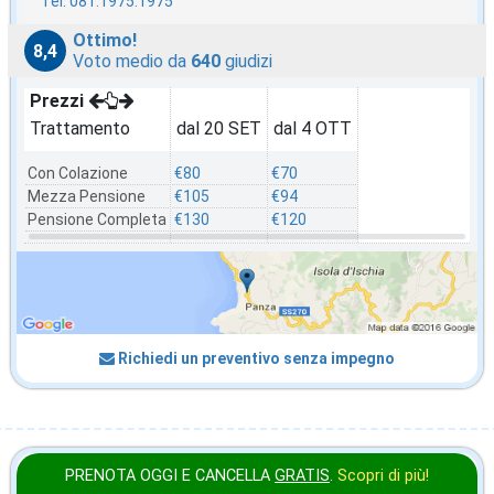
Tel. 081.1975.1975
Ottimo!
8,4
Voto medio da
640
giudizi
Prezzi
Trattamento
dal 20 SET
dal 4 OTT
Con Colazione
€80
€70
Mezza Pensione
€105
€94
Pensione Completa
€130
€120
Richiedi un preventivo senza impegno
PRENOTA OGGI E CANCELLA
GRATIS
.
Scopri di più!