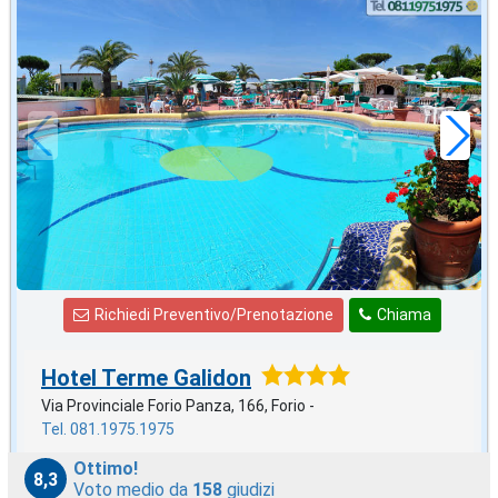
ottobre
in offerta da
49
€
,05
a notte
Richiedi Preventivo/Prenotazione
Chiama
Hotel Terme Galidon
Via Provinciale Forio Panza, 166, Forio -
Tel. 081.1975.1975
Ottimo!
8,3
Voto medio da
158
giudizi