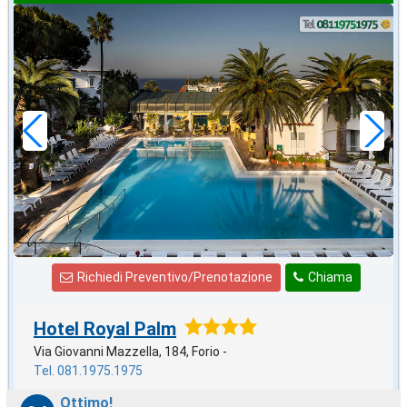
ottobre
in offerta da
55
€
,00
a notte
Richiedi Preventivo/Prenotazione
Chiama
Hotel Royal Palm
Via Giovanni Mazzella, 184, Forio -
Tel. 081.1975.1975
Ottimo!