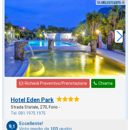
ottobre
in offerta da
57
€
,00
a notte
Richiedi Preventivo/Prenotazione
Chiama
Hotel Eden Park
Strada Statale, 270, Forio -
Tel. 081.1975.1975
Eccellente!
9,1
Voto medio da
103
giudizi