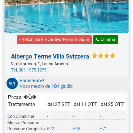
Richiedi Preventivo/Prenotazione
Chiama
Albergo Terme Villa Svizzera
Via Litoranea, 1, Lacco Ameno -
Tel. 081.1975.1975
Eccellente!
9,1
Voto medio da
101
giudizi
Prezzi
Trattamento
dal 27 SET
dal 11 OTT
dal 25 OTT
Con Colazione
-
-
-
Mezza Pensione
-
-
-
Pensione Completa
€92
€85
€71