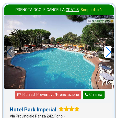
PRENOTA OGGI E CANCELLA
GRATIS
.
Scopri di più!
ottobre
in offerta da
45
€
,00
a notte
Richiedi Preventivo/Prenotazione
Chiama
Hotel Park Imperial
Via Provinciale Panza 242, Forio -