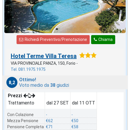
Richiedi Preventivo/Prenotazione
Chiama
Hotel Terme Villa Teresa
VIA PROVINCIALE PANZA, 150, Forio -
Tel. 081.1975.1975
Ottimo!
8,2
Voto medio da
38
giudizi
Prezzi
Trattamento
dal 27 SET
dal 11 OTT
Con Colazione
-
-
Mezza Pensione
€62
€50
Pensione Completa
€71
€58