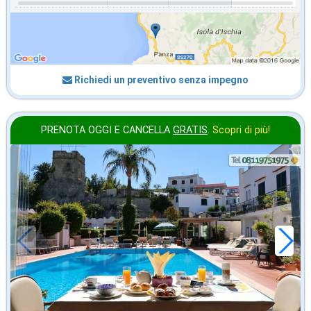
Richiedi un preventivo senza impegno
PRENOTA OGGI E CANCELLA
GRATIS
.
Scopri di più!
ottobre
in offerta da
69
€
,00
a notte