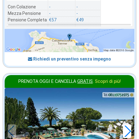
Con Colazione
-
-
Mezza Pensione
-
-
Pensione Completa
€57
€49
Richiedi un preventivo senza impegno
PRENOTA OGGI E CANCELLA
GRATIS
.
Scopri di più!
ottobre
in offerta da
50
€
,00
a notte