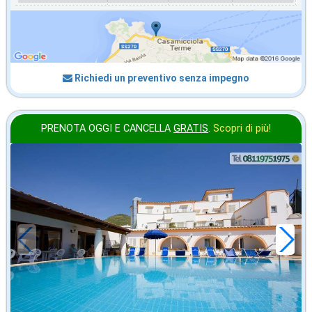
Richiedi un preventivo senza impegno
PRENOTA OGGI E CANCELLA
GRATIS
.
Scopri di più!
ottobre
in offerta da
28
€
,43
a notte