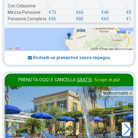
Con Colazione
-
-
-
-
Mezza Pensione
€73
€60
€46
€86
Pensione Completa
€86
€80
€60
€106
Richiedi un preventivo senza impegno
PRENOTA OGGI E CANCELLA
GRATIS
.
Scopri di più!
ottobre
in offerta da
71
€
,29
a notte