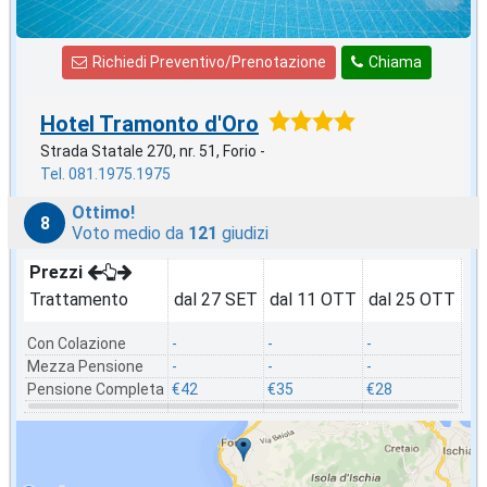
Richiedi Preventivo/Prenotazione
Chiama
Hotel Tramonto d'Oro
Strada Statale 270, nr. 51, Forio -
Tel. 081.1975.1975
Ottimo!
8
Voto medio da
121
giudizi
Prezzi
Trattamento
dal 27 SET
dal 11 OTT
dal 25 OTT
da
Con Colazione
-
-
-
-
Mezza Pensione
-
-
-
-
Pensione Completa
€42
€35
€28
€3