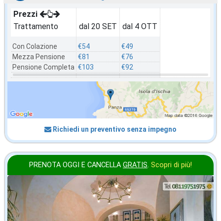
Prezzi
Trattamento
dal 20 SET
dal 4 OTT
Con Colazione
€54
€49
Mezza Pensione
€81
€76
Pensione Completa
€103
€92
Richiedi un preventivo senza impegno
PRENOTA OGGI E CANCELLA
GRATIS
.
Scopri di più!
ottobre
in offerta da