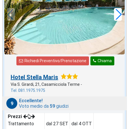
49
€
,86
a notte
Richiedi Preventivo/Prenotazione
Chiama
Hotel Stella Maris
Via S. Girardi, 21, Casamicciola Terme -
Tel. 081.1975.1975
Eccellente!
9
Voto medio da
59
giudizi
Prezzi
Trattamento
dal 27 SET
dal 4 OTT