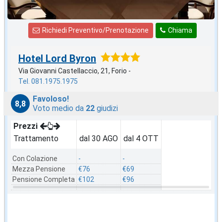
Richiedi Preventivo/Prenotazione
Chiama
Hotel Lord Byron
Via Giovanni Castellaccio, 21, Forio -
Tel. 081.1975.1975
Favoloso!
8,8
Voto medio da
22
giudizi
Prezzi
Trattamento
dal 30 AGO
dal 4 OTT
Con Colazione
-
-
Mezza Pensione
€76
€69
Pensione Completa
€102
€96