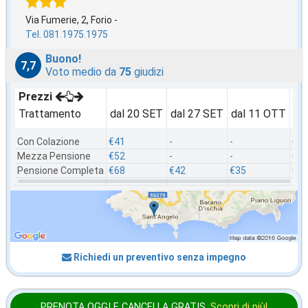
Via Fumerie, 2, Forio -
Tel. 081.1975.1975
Buono!
7,7
Voto medio da
75
giudizi
Prezzi
Trattamento
dal 20 SET
dal 27 SET
dal 11 OTT
da
Con Colazione
€41
-
-
€3
Mezza Pensione
€52
-
-
€4
Pensione Completa
€68
€42
€35
€5
Richiedi un preventivo senza impegno
PRENOTA OGGI E CANCELLA
GRATIS
.
Scopri di più!