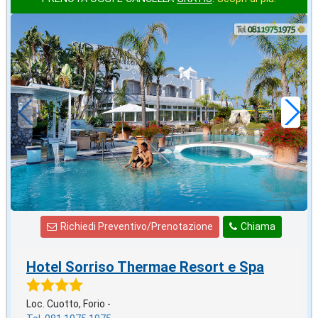
ottobre
in offerta da
70
€
,00
a notte
Richiedi Preventivo/Prenotazione
Chiama
Hotel Sorriso Thermae Resort e Spa
Loc. Cuotto, Forio -