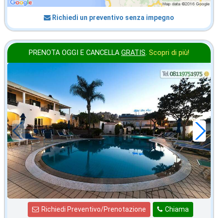
Richiedi un preventivo senza impegno
PRENOTA OGGI E CANCELLA
GRATIS
.
Scopri di più!
ottobre
in offerta da
52
€
,71
a notte
Richiedi Preventivo/Prenotazione
Chiama