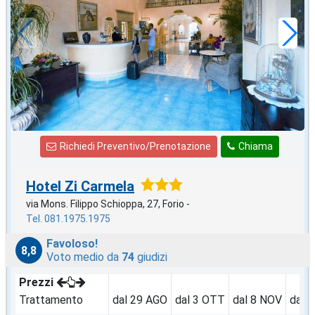
60
€
,00
a notte
Richiedi Preventivo/Prenotazione
Chiama
Hotel Zi Carmela
via Mons. Filippo Schioppa, 27, Forio -
Tel. 081.1975.1975
Favoloso!
8,8
Voto medio da
74
giudizi
Prezzi
Trattamento
dal 29 AGO
dal 3 OTT
dal 8 NOV
dal 