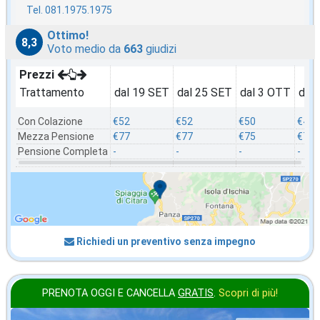
Tel. 081.1975.1975
Ottimo!
8,3
Voto medio da
663
giudizi
Prezzi
Trattamento
dal 19 SET
dal 25 SET
dal 3 OTT
dal
Con Colazione
€52
€52
€50
€45
Mezza Pensione
€77
€77
€75
€70
Pensione Completa
-
-
-
-
Richiedi un preventivo senza impegno
PRENOTA OGGI E CANCELLA
GRATIS
.
Scopri di più!