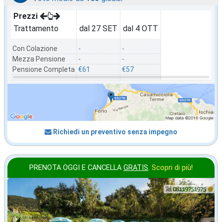
Prezzi
Trattamento
dal 27 SET
dal 4 OTT
Con Colazione
-
-
Mezza Pensione
-
-
Pensione Completa
€61
€57
Richiedi un preventivo senza impegno
PRENOTA OGGI E CANCELLA
GRATIS
.
Scopri di più!
ottobre
in offerta da