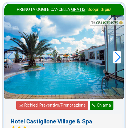
PRENOTA OGGI E CANCELLA
GRATIS
.
Scopri di più!
ottobre
in offerta da
28
€
,43
a notte
Richiedi Preventivo/Prenotazione
Chiama
Hotel Castiglione Village & Spa