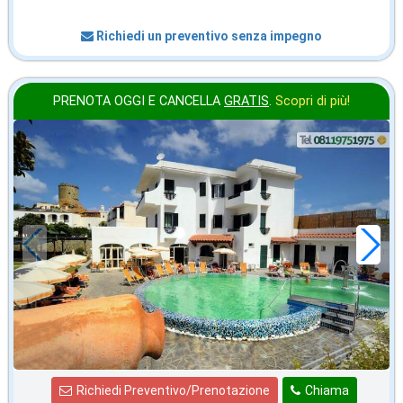
Richiedi un preventivo senza impegno
PRENOTA OGGI E CANCELLA
GRATIS
.
Scopri di più!
ottobre
in offerta da
55
€
,00
a notte
Richiedi Preventivo/Prenotazione
Chiama