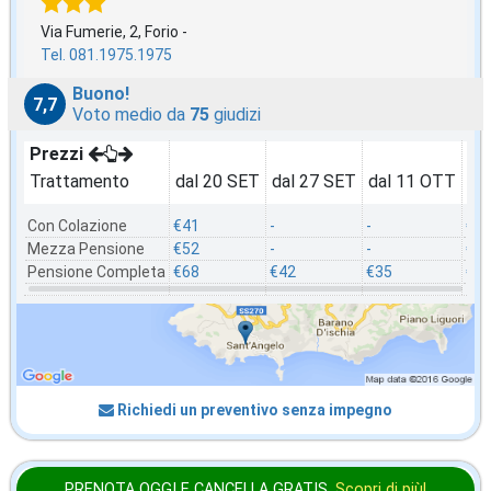
Via Fumerie, 2, Forio -
Tel. 081.1975.1975
Buono!
7,7
Voto medio da
75
giudizi
Prezzi
Trattamento
dal 20 SET
dal 27 SET
dal 11 OTT
da
Con Colazione
€41
-
-
€3
Mezza Pensione
€52
-
-
€4
Pensione Completa
€68
€42
€35
€5
Richiedi un preventivo senza impegno
PRENOTA OGGI E CANCELLA
GRATIS
.
Scopri di più!