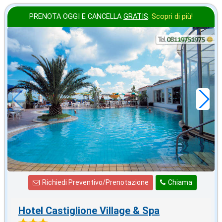
PRENOTA OGGI E CANCELLA
GRATIS
.
Scopri di più!
ottobre
in offerta da
28
€
,43
a notte
Richiedi Preventivo/Prenotazione
Chiama
Hotel Castiglione Village & Spa