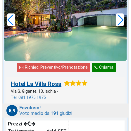
in offerta da
97
€
,00
a notte
Richiedi Preventivo/Prenotazione
Chiama
Hotel La Villa Rosa
Via G. Gigante, 13, Ischia -
Tel. 081.1975.1975
Favoloso!
8,9
Voto medio da
191
giudizi
Prezzi