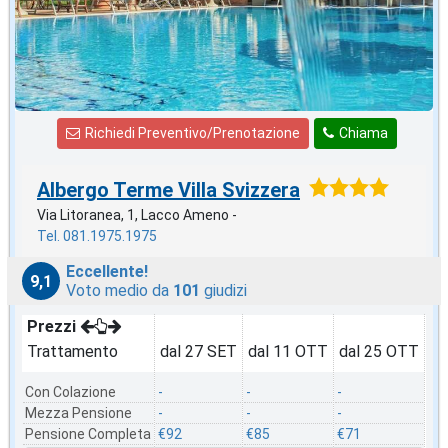
Richiedi Preventivo/Prenotazione
Chiama
Albergo Terme Villa Svizzera
Via Litoranea, 1, Lacco Ameno -
Tel. 081.1975.1975
Eccellente!
9,1
Voto medio da
101
giudizi
Prezzi
Trattamento
dal 27 SET
dal 11 OTT
dal 25 OTT
Con Colazione
-
-
-
Mezza Pensione
-
-
-
Pensione Completa
€92
€85
€71