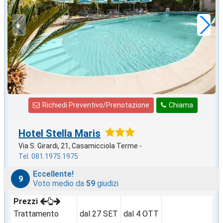
49
€
,86
a notte
Richiedi Preventivo/Prenotazione
Chiama
Hotel Stella Maris
Via S. Girardi, 21, Casamicciola Terme -
Tel. 081.1975.1975
Eccellente!
9
Voto medio da
59
giudizi
Prezzi
Trattamento
dal 27 SET
dal 4 OTT