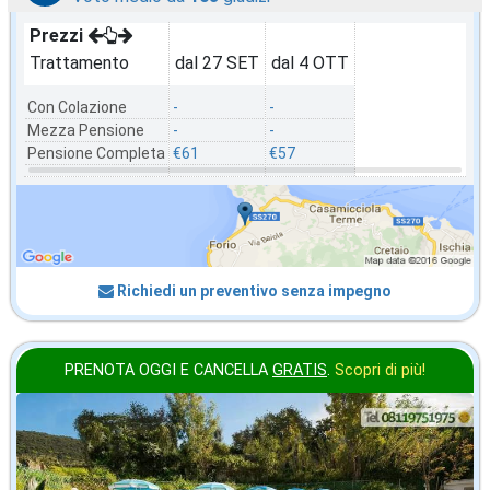
Prezzi
Trattamento
dal 27 SET
dal 4 OTT
Con Colazione
-
-
Mezza Pensione
-
-
Pensione Completa
€61
€57
Richiedi un preventivo senza impegno
PRENOTA OGGI E CANCELLA
GRATIS
.
Scopri di più!
ottobre
in offerta da