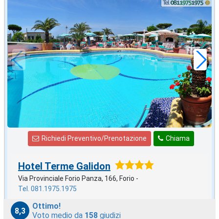
ottobre
in offerta da
49
€
,05
a notte
Richiedi Preventivo/Prenotazione
Chiama
Hotel Terme Galidon
Via Provinciale Forio Panza, 166, Forio -
Tel. 081.1975.1975
Ottimo!
8,3
Voto medio da
158
giudizi