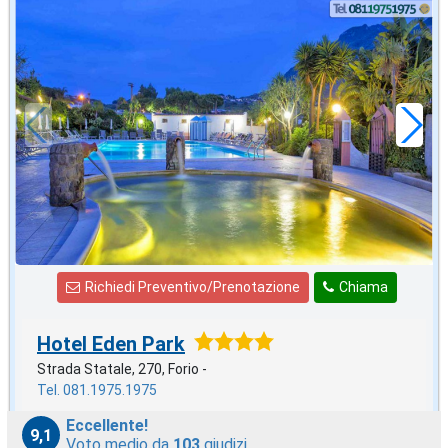
ottobre
in offerta da
57
€
,00
a notte
Richiedi Preventivo/Prenotazione
Chiama
Hotel Eden Park
Strada Statale, 270, Forio -
Tel. 081.1975.1975
Eccellente!
9,1
Voto medio da
103
giudizi