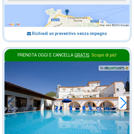
Richiedi un preventivo senza impegno
PRENOTA OGGI E CANCELLA
GRATIS
.
Scopri di più!
ottobre
in offerta da
28
€
,43
a notte