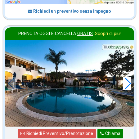
Richiedi un preventivo senza impegno
PRENOTA OGGI E CANCELLA
GRATIS
.
Scopri di più!
ottobre
in offerta da
52
€
,71
a notte
Richiedi Preventivo/Prenotazione
Chiama