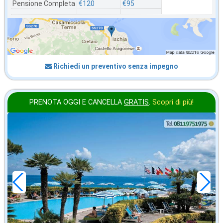
Pensione Completa
€120
€95
Richiedi un preventivo senza impegno
PRENOTA OGGI E CANCELLA
GRATIS
.
Scopri di più!
ottobre
in offerta da
56
€
,00
a notte