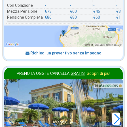
Con Colazione
-
-
-
-
Mezza Pensione
€73
€60
€46
€86
Pensione Completa
€86
€80
€60
€106
Richiedi un preventivo senza impegno
PRENOTA OGGI E CANCELLA
GRATIS
.
Scopri di più!
ottobre
in offerta da
71
€
,29
a notte