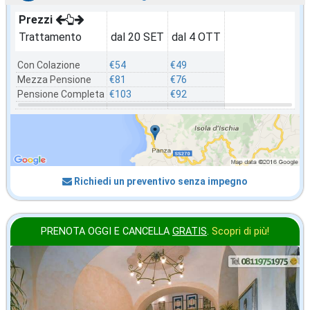
Prezzi
Trattamento
dal 20 SET
dal 4 OTT
Con Colazione
€54
€49
Mezza Pensione
€81
€76
Pensione Completa
€103
€92
Richiedi un preventivo senza impegno
PRENOTA OGGI E CANCELLA
GRATIS
.
Scopri di più!
ottobre
in offerta da