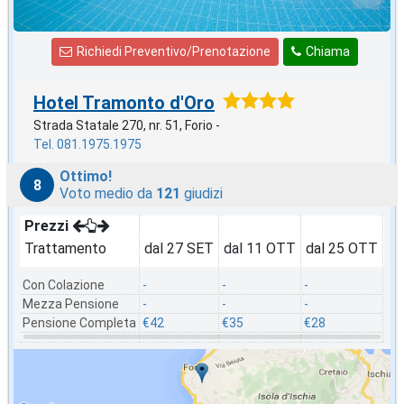
Richiedi Preventivo/Prenotazione
Chiama
Hotel Tramonto d'Oro
Strada Statale 270, nr. 51, Forio -
Tel. 081.1975.1975
Ottimo!
8
Voto medio da
121
giudizi
Prezzi
Trattamento
dal 27 SET
dal 11 OTT
dal 25 OTT
da
Con Colazione
-
-
-
-
Mezza Pensione
-
-
-
-
Pensione Completa
€42
€35
€28
€3