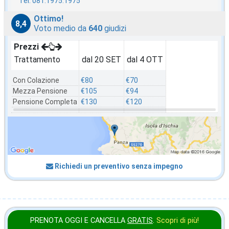
Tel. 081.1975.1975
Ottimo!
8,4
Voto medio da
640
giudizi
Prezzi
Trattamento
dal 20 SET
dal 4 OTT
Con Colazione
€80
€70
Mezza Pensione
€105
€94
Pensione Completa
€130
€120
Richiedi un preventivo senza impegno
PRENOTA OGGI E CANCELLA
GRATIS
.
Scopri di più!