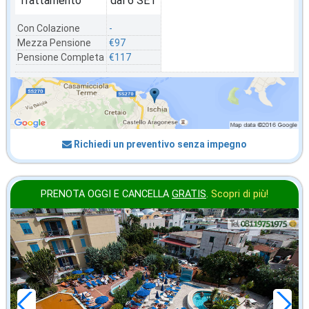
Trattamento
dal 6 SET
Con Colazione
-
Mezza Pensione
€97
Pensione Completa
€117
Richiedi un preventivo senza impegno
PRENOTA OGGI E CANCELLA
GRATIS
.
Scopri di più!
ottobre
in offerta da
65
€
,00
a notte