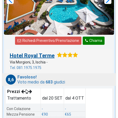
Richiedi Preventivo/Prenotazione
Chiama
Hotel Royal Terme
Via Morgioni, 3, Ischia -
Tel. 081.1975.1975
Favoloso!
8,6
Voto medio da
683
giudizi
Prezzi
Trattamento
dal 20 SET
dal 4 OTT
Con Colazione
-
-
Mezza Pensione
€90
€65