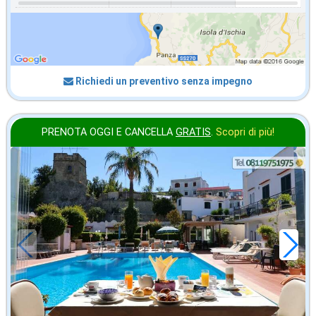
Richiedi un preventivo senza impegno
PRENOTA OGGI E CANCELLA
GRATIS
.
Scopri di più!
ottobre
in offerta da
69
€
,00
a notte