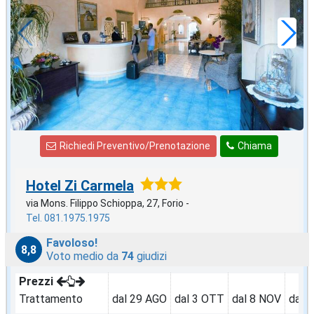
60
€
,00
a notte
Richiedi Preventivo/Prenotazione
Chiama
Hotel Zi Carmela
via Mons. Filippo Schioppa, 27, Forio -
Tel. 081.1975.1975
Favoloso!
8,8
Voto medio da
74
giudizi
Prezzi
Trattamento
dal 29 AGO
dal 3 OTT
dal 8 NOV
dal 