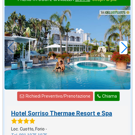
ottobre
in offerta da
70
€
,00
a notte
Richiedi Preventivo/Prenotazione
Chiama
Hotel Sorriso Thermae Resort e Spa
Loc. Cuotto, Forio -