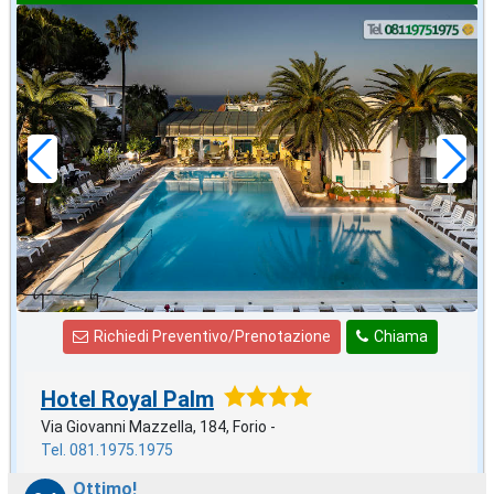
ottobre
in offerta da
55
€
,00
a notte
Richiedi Preventivo/Prenotazione
Chiama
Hotel Royal Palm
Via Giovanni Mazzella, 184, Forio -
Tel. 081.1975.1975
Ottimo!