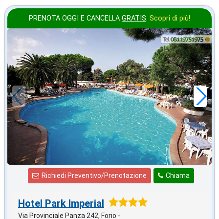
PRENOTA OGGI E CANCELLA
GRATIS
.
Scopri di più!
ottobre
in offerta da
45
€
,00
a notte
Richiedi Preventivo/Prenotazione
Chiama
Hotel Park Imperial
Via Provinciale Panza 242, Forio -