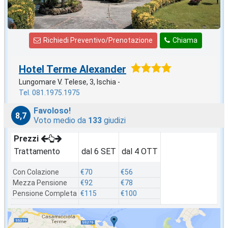
Richiedi Preventivo/Prenotazione
Chiama
Hotel Terme Alexander
Lungomare V. Telese, 3, Ischia -
Tel. 081.1975.1975
Favoloso!
8,7
Voto medio da
133
giudizi
Prezzi
Trattamento
dal 6 SET
dal 4 OTT
Con Colazione
€70
€56
Mezza Pensione
€92
€78
Pensione Completa
€115
€100