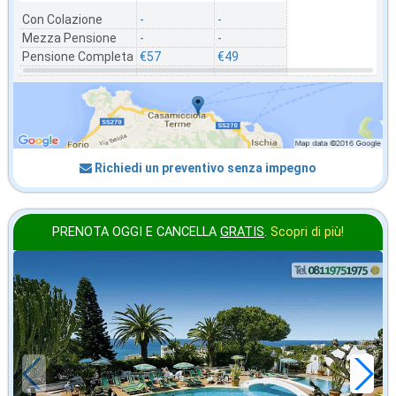
Con Colazione
-
-
Mezza Pensione
-
-
Pensione Completa
€57
€49
Richiedi un preventivo senza impegno
PRENOTA OGGI E CANCELLA
GRATIS
.
Scopri di più!
ottobre
in offerta da
50
€
,00
a notte