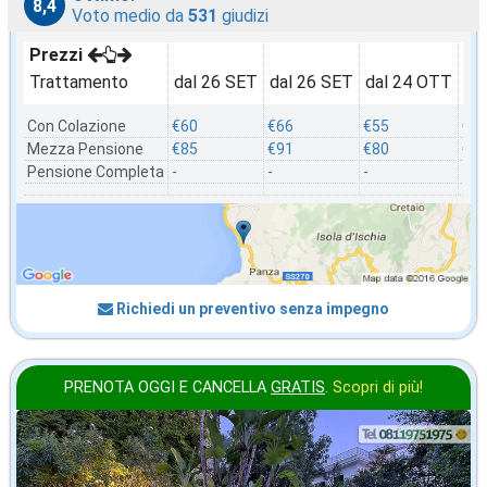
8,4
Voto medio da
531
giudizi
Prezzi
Trattamento
dal 26 SET
dal 26 SET
dal 24 OTT
da
Con Colazione
€60
€66
€55
€5
Mezza Pensione
€85
€91
€80
€8
Pensione Completa
-
-
-
-
Richiedi un preventivo senza impegno
PRENOTA OGGI E CANCELLA
GRATIS
.
Scopri di più!
ottobre