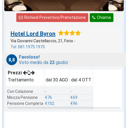
Richiedi Preventivo/Prenotazione
Chiama
Hotel Lord Byron
Via Giovanni Castellaccio, 21, Forio -
Tel. 081.1975.1975
Favoloso!
8,8
Voto medio da
22
giudizi
Prezzi
Trattamento
dal 30 AGO
dal 4 OTT
Con Colazione
-
-
Mezza Pensione
€76
€69
Pensione Completa
€102
€96