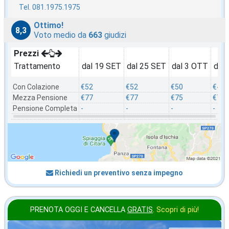
Tel. 081.1975.1975
Ottimo!
8,3
Voto medio da
663
giudizi
Prezzi
Trattamento
dal 19 SET
dal 25 SET
dal 3 OTT
dal
Con Colazione
€52
€52
€50
€45
Mezza Pensione
€77
€77
€75
€70
Pensione Completa
-
-
-
-
Richiedi un preventivo senza impegno
PRENOTA OGGI E CANCELLA
GRATIS
.
Scopri di più!