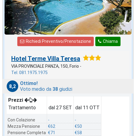
Richiedi Preventivo/Prenotazione
Chiama
Hotel Terme Villa Teresa
VIA PROVINCIALE PANZA, 150, Forio -
Tel. 081.1975.1975
Ottimo!
8,2
Voto medio da
38
giudizi
Prezzi
Trattamento
dal 27 SET
dal 11 OTT
Con Colazione
-
-
Mezza Pensione
€62
€50
Pensione Completa
€71
€58