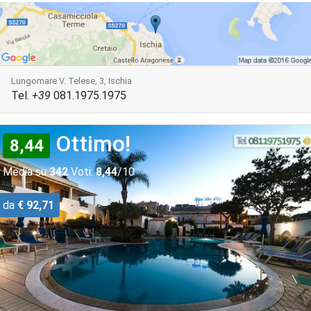
Lungomare V. Telese, 3, Ischia
Tel.
+39
081.1975.1975
Ottimo!
8,44
Media su
342
Voti:
8,44
/10
da
€ 92,71