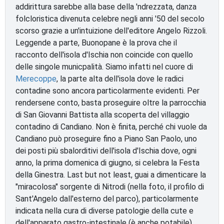
addirittura sarebbe alla base della 'ndrezzata, danza
folcloristica divenuta celebre negli anni '50 del secolo
scorso grazie a un'intuizione dell'editore Angelo Rizzoli.
Leggende a parte, Buonopane è la prova che il
racconto dell'isola d'Ischia non coincide con quello
delle singole municpalità. Siamo infatti nel cuore di
Merecoppe
, la parte alta dell'isola dove le radici
contadine sono ancora particolarmente evidenti. Per
rendersene conto, basta proseguire oltre la parrocchia
di San Giovanni Battista alla scoperta del villaggio
contadino di Candiano. Non è finita, perché chi vuole da
Candiano può proseguire fino a Piano San Paolo, uno
dei posti più sbalorditivi dell'isola d'Ischia dove, ogni
anno, la prima domenica di giugno, si celebra la Festa
della Ginestra. Last but not least, guai a dimenticare la
"miracolosa" sorgente di Nitrodi (nella foto, il profilo di
Sant'Angelo dall'esterno del parco), particolarmente
indicata nella cura di diverse patologie della cute e
dell'apparato gastro-intestinale (è anche potabile).