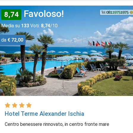
Favoloso!
8,74
Media su
133
Voti:
8,74
/10
da
€ 72,00
Hotel Terme Alexander Ischia
Centro benessere rinnovato, in centro fronte mare