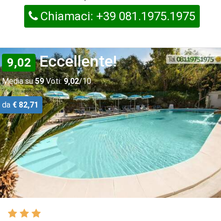
Chiamaci: +39 081.1975.1975
Eccellente!
9,02
Media su
59
Voti:
9,02
/10
da
€ 82,71