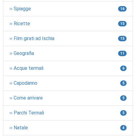
›› Spiagge
16
›› Ricette
15
›› Film girati ad Ischia
15
›› Geografia
11
›› Acque termali
6
›› Capodanno
5
›› Come arrivare
5
›› Parchi Termali
5
›› Natale
4