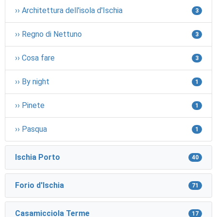
›› Architettura dell'isola d'Ischia
3
›› Regno di Nettuno
3
›› Cosa fare
3
›› By night
1
›› Pinete
1
›› Pasqua
1
Ischia Porto
40
Forio d'Ischia
71
Casamicciola Terme
17