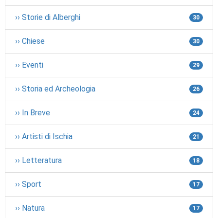
›› Storie di Alberghi
30
›› Chiese
30
›› Eventi
29
›› Storia ed Archeologia
26
›› In Breve
24
›› Artisti di Ischia
21
›› Letteratura
18
›› Sport
17
›› Natura
17