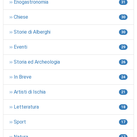
›› Enogastronomia
31
›› Chiese
30
›› Storie di Alberghi
30
›› Eventi
29
›› Storia ed Archeologia
26
›› In Breve
24
›› Artisti di Ischia
21
›› Letteratura
18
›› Sport
17
›› Natura
17