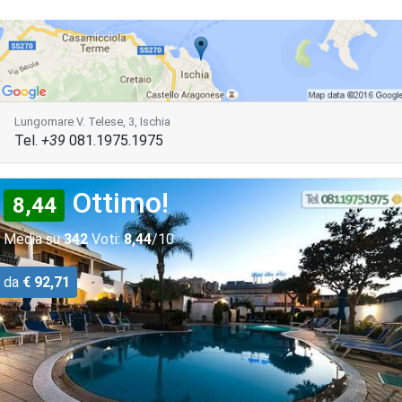
Lungomare V. Telese, 3, Ischia
Tel.
+39
081.1975.1975
Ottimo!
8,44
Media su
342
Voti:
8,44
/10
da
€ 92,71