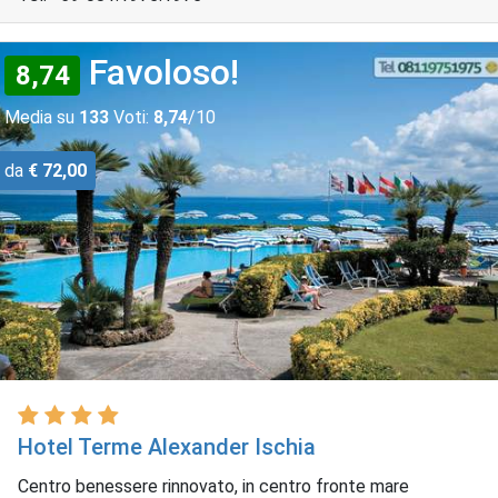
Favoloso!
8,74
Media su
133
Voti:
8,74
/10
da
€ 72,00
Hotel Terme Alexander Ischia
Centro benessere rinnovato, in centro fronte mare