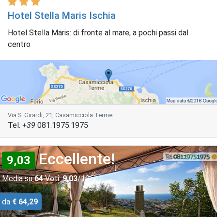
Hotel Stella Maris Ischia
Hotel Stella Maris: di fronte al mare, a pochi passi dal
centro
Via S. Girardi, 21, Casamicciola Terme
Tel.
+39
081.1975.1975
Eccellente!
9,03
Media su
64
Voti:
9,03
/10
da
€ 64,29