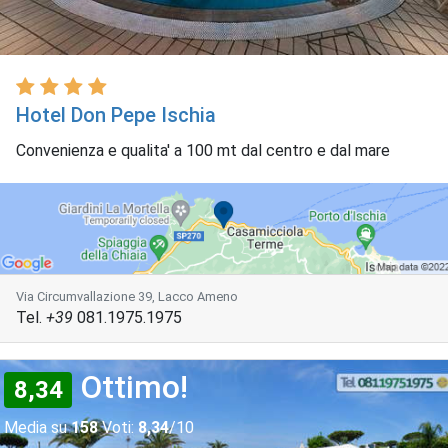
Hotel Don Pepe Ischia
Convenienza e qualita' a 100 mt dal centro e dal mare
Via Circumvallazione 39, Lacco Ameno
Tel.
+39
081.1975.1975
Ottimo!
8,34
Media su
158
Voti:
8,34
/10