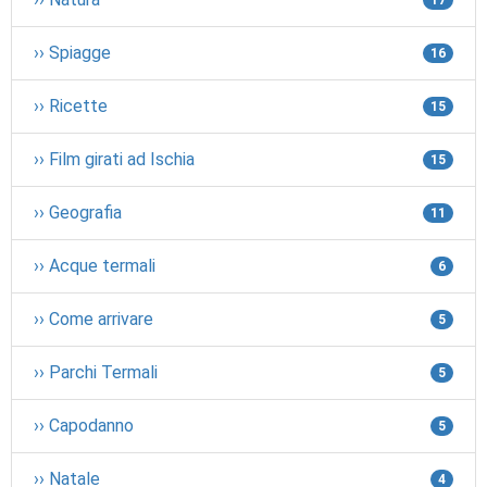
›› Spiagge
16
›› Ricette
15
›› Film girati ad Ischia
15
›› Geografia
11
›› Acque termali
6
›› Come arrivare
5
›› Parchi Termali
5
›› Capodanno
5
›› Natale
4