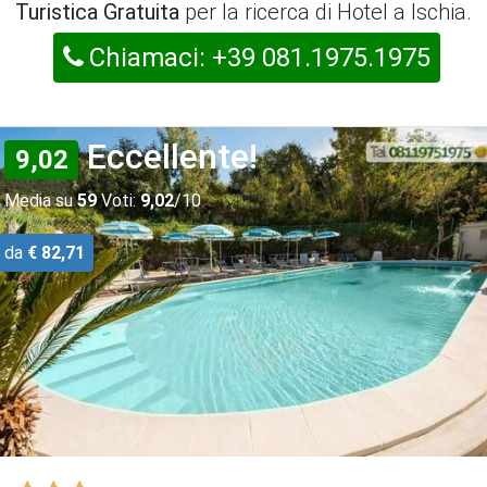
Turistica Gratuita
per la ricerca di Hotel a Ischia.
Chiamaci: +39 081.1975.1975
Eccellente!
9,02
Media su
59
Voti:
9,02
/10
da
€ 82,71