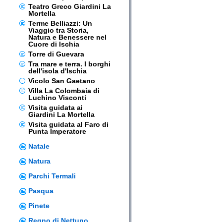
Teatro Greco Giardini La
Mortella
Terme Belliazzi: Un
Viaggio tra Storia,
Natura e Benessere nel
Cuore di Ischia
Torre di Guevara
Tra mare e terra. I borghi
dell'isola d'Ischia
Vicolo San Gaetano
Villa La Colombaia di
Luchino Visconti
Visita guidata ai
Giardini La Mortella
Visita guidata al Faro di
Punta Imperatore
Natale
Natura
Parchi Termali
Pasqua
Pinete
Regno di Nettuno