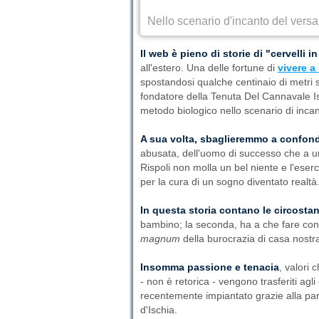
Nello scenario d'incanto del versan
Il web è pieno di storie di "cervelli i
all'estero. Una delle fortune di
vivere a
spostandosi qualche centinaio di metri s
fondatore della Tenuta Del Cannavale Isc
metodo biologico nello scenario di incant
A sua volta, sbaglieremmo a confonde
abusata, dell'uomo di successo che a un 
Rispoli non molla un bel niente e l'eser
per la cura di un sogno diventato realtà
In questa storia contano le circosta
bambino; la seconda, ha a che fare con 
magnum
della burocrazia di casa nostra
Insomma passione e tenacia
, valori
- non è retorica - vengono trasferiti agli 
recentemente impiantato grazie alla part
d'Ischia.