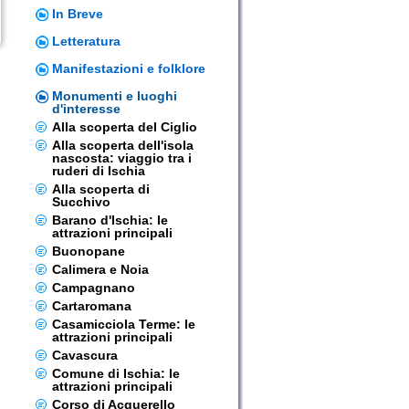
In Breve
Letteratura
Manifestazioni e folklore
Monumenti e luoghi
d'interesse
Alla scoperta del Ciglio
Alla scoperta dell'isola
nascosta: viaggio tra i
ruderi di Ischia
Alla scoperta di
Succhivo
Barano d'Ischia: le
attrazioni principali
Buonopane
Calimera e Noia
Campagnano
Cartaromana
Casamicciola Terme: le
attrazioni principali
Cavascura
Comune di Ischia: le
attrazioni principali
Corso di Acquerello