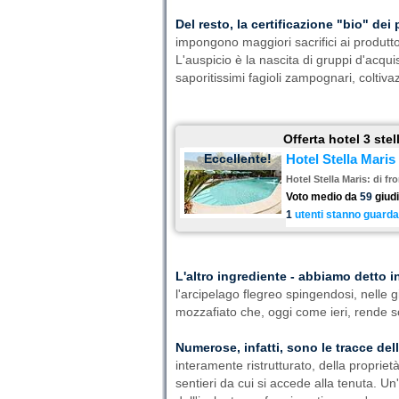
Del resto, la certificazione "bio" dei 
impongono maggiori sacrifici ai produtto
L'auspicio è la nascita di gruppi d'acquis
saporitissimi fagioli zampognari, colti
Offerta hotel 3 ste
Eccellente!
Hotel Stella Maris
Hotel Stella Maris: di fr
Voto medio da
59
giudi
1
utenti stanno guarda
L'altro ingrediente - abbiamo detto i
l'arcipelago flegreo spingendosi, nelle 
mozzafiato che, oggi come ieri, rende sop
Numerose, infatti, sono le tracce dell
interamente ristrutturato, della propriet
sentieri da cui si accede alla tenuta. Un