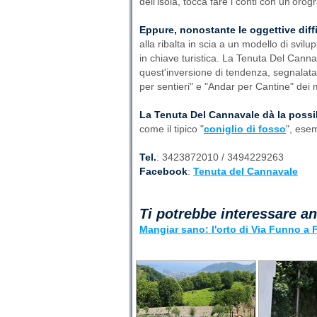
dell'isola, tocca fare i conti con un'orog
Eppure, nonostante le oggettive diff
alla ribalta in scia a un modello di svil
in chiave turistica. La Tenuta Del Canna
quest'inversione di tendenza, segnalata da
per sentieri" e "Andar per Cantine" dei
La Tenuta Del Cannavale dà la possibi
come il tipico "
coniglio di fosso
", esem
Tel.
: 3423872010 / 3494229263
Facebook
:
Tenuta del Cannavale
Ti potrebbe interessare a
Mangiar sano: l'orto di Via Funno a 