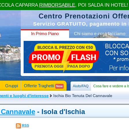
CCOLA CAPARRA
RIMBORSABILE
, POI SALDA IN HOTEL!
Centro Prenotazioni Offer
Servizio GRATUITO, pagamento in 
In Primo Piano
Chi siamo e cosa facciamo
Gruppi
Offerte Traghetti
Aiuto/FAQ
Cosa fare e vedere a I
New
nti e luoghi d'interesse
Ischia Bio Tenuta Del Cannavale
l Cannavale
- Isola d'Ischia
RSS