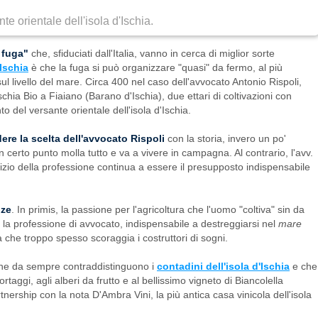
te orientale dell'isola d'Ischia.
n fuga"
che, sfiduciati dall'Italia, vanno in cerca di miglior sorte
 Ischia
è che la fuga si può organizzare "quasi" da fermo, al più
ul livello del mare. Circa 400 nel caso dell'avvocato Antonio Rispoli,
hia Bio a Fiaiano (Barano d'Ischia), due ettari di coltivazioni con
o del versante orientale dell'isola d'Ischia.
re la scelta dell'avvocato Rispoli
con la storia, invero un po'
certo punto molla tutto e va a vivere in campagna. Al contrario, l'avv.
cizio della professione continua a essere il presupposto indispensabile
.
nze
. In primis, la passione per l'agricoltura che l'uomo "coltiva" sin da
la professione di avvocato, indispensabile a destreggiarsi nel
mare
 che troppo spesso scoraggia i costruttori di sogni.
 che da sempre contraddistinguono i
contadini dell'isola d'Ischia
e che
ortaggi, agli alberi da frutto e al bellissimo vigneto di Biancolella
nership con la nota D'Ambra Vini, la più antica casa vinicola dell'isola