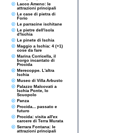
Lacco Ameno: le
attrazioni principali
Le case di pietra di
Forio
Le parracine ischitane
Le pietre dell'isola
d'Ischia
Le pinete di Ischia
Maggio a Ischia: 4 (+1)
cose da fare
Marina Corricella, il
borgo incantato di
Procida
Merecoppe. L'altra
Ischia
Museo di Villa Arbusto
Palazzo Malcovati a
Ischia Ponte, lo
Scuopolo
Panza
Procida... passato e
futuro
Procida: visita all'ex
carcere di Terra Murata
Serrara Fontana: le
attrazioni principali