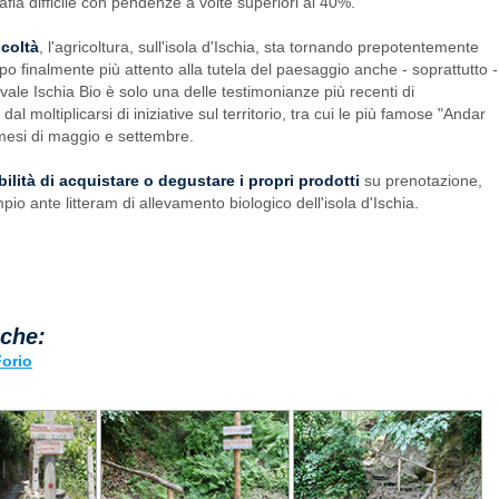
rafia difficile con pendenze a volte superiori al 40%.
icoltà
, l'agricoltura, sull'isola d'Ischia, sta tornando prepotentemente
uppo finalmente più attento alla tutela del paesaggio anche - soprattutto -
vale Ischia Bio è solo una delle testimonianze più recenti di
l moltiplicarsi di iniziative sul territorio, tra cui le più famose "Andar
 mesi di maggio e settembre.
lità di acquistare o degustare i propri prodotti
su prenotazione,
pio ante litteram di allevamento biologico dell'isola d'Ischia.
nche:
Forio