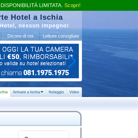
 DISPONIBILITÀ LIMITATA.
Scopri!
te Hotel a Ischia
Hotel, nessun impegno!
Dicono di noi
Letture consigliate
schia
Arrivare a Ischia
Noleggio
Video