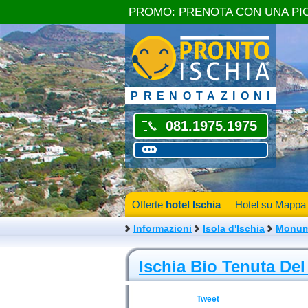
PROMO: PRENOTA CON UNA PI
PRENOTAZIONI
081.1975.1975
Offerte
hotel Ischia
Hotel su Mappa
Informazioni
Isola d'Ischia
Monume
Ischia Bio Tenuta De
Tweet