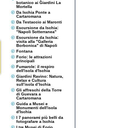
botanico ai Giardini La
Mortella
Da Ischia Ponte a
Cartaromana
Da Testaccio ai Maronti
Escursione da Ischia:
"Napoli Sotterranea"
Escursione da Ischia:
visita alla "Galleria
Borbonica" di Napoli
Fontana
Forio: le attrazioni
principali
Fumarole: il respiro
dell'isola d'Ischia
Giardini Ravino: Natura,
Relax e Cultura
sull’isola d’Ischia
Gli affreschi della Torre
di Guevara a
Cartaromana
Guida a Musei e
Monumenti dell'isola
d'Ischia
I 7 panorami più belli da
fotografare a Ischia
I tre Musei di Forio