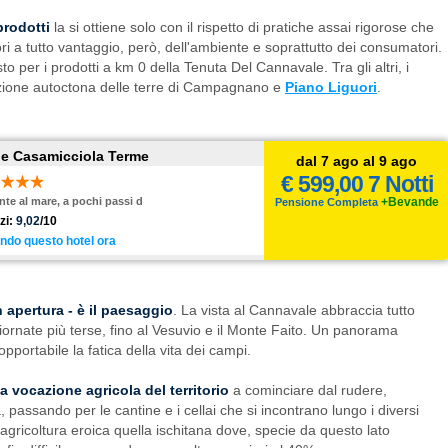
prodotti
la si ottiene solo con il rispetto di pratiche assai rigorose che
ri a tutto vantaggio, però, dell'ambiente e soprattutto dei consumatori.
to per i prodotti a km 0 della Tenuta Del Cannavale. Tra gli altri, i
vazione autoctona delle terre di Campagnano e
Piano Liguori
.
lle Casamicciola Terme
dal 7 ago al 9 ago
€ 599,00 7 Notti
onte al mare, a pochi passi d
+Bevande
Pensione Completa
zi:
9,02
/10
ndo questo hotel ora
n apertura - è il paesaggio
. La vista al Cannavale abbraccia tutto
giornate più terse, fino al Vesuvio e il Monte Faito. Un panorama
portabile la fatica della vita dei campi.
a vocazione agricola del territorio
a cominciare dal rudere,
à, passando per le cantine e i cellai che si incontrano lungo i diversi
'agricoltura eroica quella ischitana dove, specie da questo lato