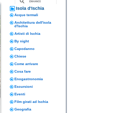
Isola d'Ischia
Acque termali
Architettura dell'isola
d'Ischia
Artisti di Ischia
By night
Capodanno
Chiese
Come arrivare
Cosa fare
Enogastronomia
Escursioni
Eventi
Film girati ad Ischia
Geografia