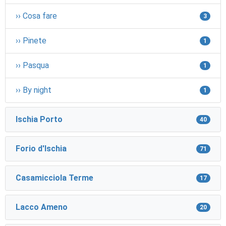
›› Cosa fare
3
›› Pinete
1
›› Pasqua
1
›› By night
1
Ischia Porto
40
Forio d'Ischia
71
Casamicciola Terme
17
Lacco Ameno
20