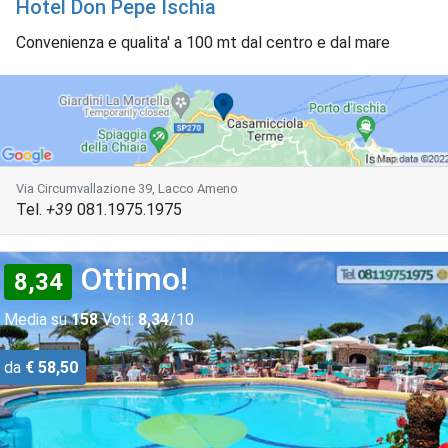
Hotel Don Pepe Ischia
Convenienza e qualita' a 100 mt dal centro e dal mare
Via Circumvallazione 39, Lacco Ameno
Tel.
+39
081.1975.1975
Ottimo!
8,34
Media su
158
Voti:
8,34
/10
da
€ 58,50