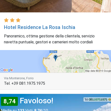
Hotel Residence La Rosa Ischia
Panoramico, ottima gestione della clientela, servizio
navetta puntuale, gestori e camerieri molto cordiali
Via Monterone, Forio
Tel.
+39
081.1975.1975
Favoloso!
8,74
Media su
133
Voti:
8,74
/10