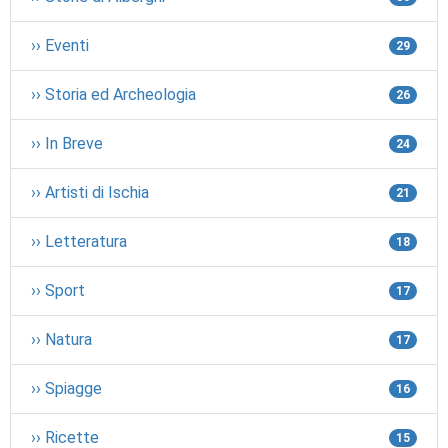
›› Eventi
29
›› Storia ed Archeologia
26
›› In Breve
24
›› Artisti di Ischia
21
›› Letteratura
18
›› Sport
17
›› Natura
17
›› Spiagge
16
›› Ricette
15