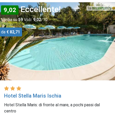
Eccellente!
9,02
Media su
59
Voti:
9,02
/10
da
€ 82,71
Hotel Stella Maris Ischia
Hotel Stella Maris: di fronte al mare, a pochi passi dal
centro