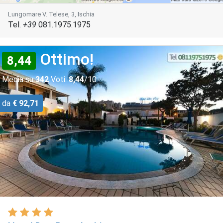
Lungomare V. Telese, 3, Ischia
Tel.
+39
081.1975.1975
Ottimo!
8,44
Media su
342
Voti:
8,44
/10
da
€ 92,71