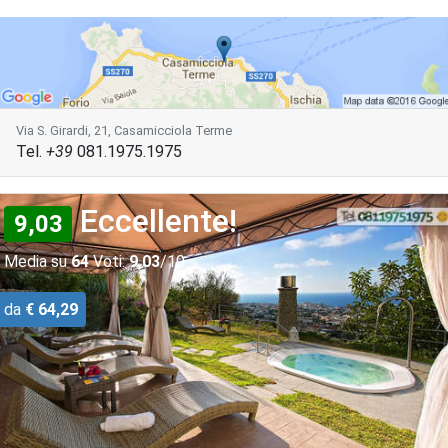
Via S. Girardi, 21, Casamicciola Terme
Tel.
+39
081.1975.1975
Eccellente!
9,03
Media su
64
Voti:
9,03
/10
da
€ 64,29