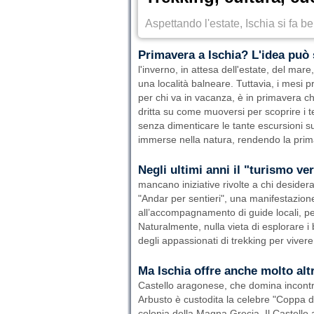
Aspettando l'estate, Ischia si fa be
Primavera a Ischia? L'idea può
l'inverno, in attesa dell'estate, del mare
una località balneare. Tuttavia, i mesi pri
per chi va in vacanza, è in primavera c
dritta su come muoversi per scoprire i te
senza dimenticare le tante escursioni sul
immerse nella natura, rendendo la prim
Negli ultimi anni il "turismo ve
mancano iniziative rivolte a chi desider
"Andar per sentieri", una manifestazione
all’accompagnamento di guide locali, perm
Naturalmente, nulla vieta di esplorare i b
degli appassionati di trekking per viver
Ma Ischia offre anche molto alt
Castello aragonese, che domina incontras
Arbusto è custodita la celebre "Coppa di
colonia della Magna Grecia. Il Castello 