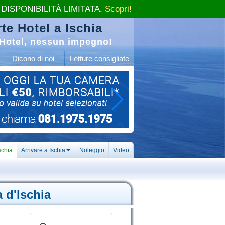
 DISPONIBILITÀ LIMITATA.
Scopri!
te Hotel a Ischia
Hotel, nessun impegno!
Dicono di noi
Letture consigliate
schia
Arrivare a Ischia
Noleggio
Video
a d'Ischia