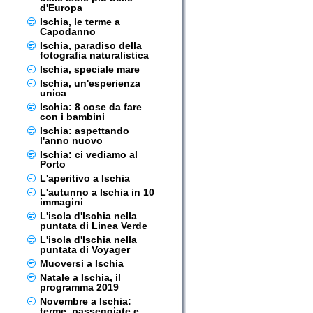
d'Europa
Ischia, le terme a
Capodanno
Ischia, paradiso della
fotografia naturalistica
Ischia, speciale mare
Ischia, un'esperienza
unica
Ischia: 8 cose da fare
con i bambini
Ischia: aspettando
l'anno nuovo
Ischia: ci vediamo al
Porto
L'aperitivo a Ischia
L'autunno a Ischia in 10
immagini
L'isola d'Ischia nella
puntata di Linea Verde
L'isola d'Ischia nella
puntata di Voyager
Muoversi a Ischia
Natale a Ischia, il
programma 2019
Novembre a Ischia:
terme, passeggiate e