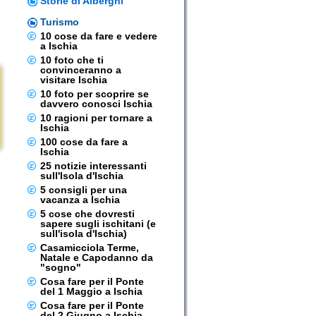
Storie di Alberghi
Turismo
10 cose da fare e vedere
a Ischia
10 foto che ti
convinceranno a
visitare Ischia
10 foto per scoprire se
davvero conosci Ischia
10 ragioni per tornare a
Ischia
100 cose da fare a
Ischia
25 notizie interessanti
sull'Isola d'Ischia
5 consigli per una
vacanza a Ischia
5 cose che dovresti
sapere sugli ischitani (e
sull'isola d'Ischia)
Casamicciola Terme,
Natale e Capodanno da
"sogno"
Cosa fare per il Ponte
del 1 Maggio a Ischia
Cosa fare per il Ponte
del 2 Giugno a Ischia