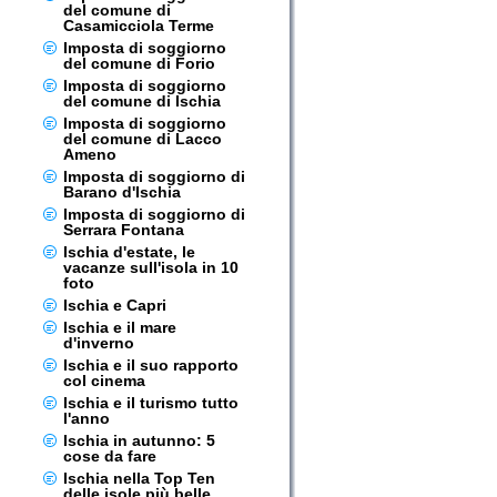
del comune di
Casamicciola Terme
Imposta di soggiorno
del comune di Forio
Imposta di soggiorno
del comune di Ischia
Imposta di soggiorno
del comune di Lacco
Ameno
Imposta di soggiorno di
Barano d'Ischia
Imposta di soggiorno di
Serrara Fontana
Ischia d'estate, le
vacanze sull'isola in 10
foto
Ischia e Capri
Ischia e il mare
d'inverno
Ischia e il suo rapporto
col cinema
Ischia e il turismo tutto
l'anno
Ischia in autunno: 5
cose da fare
Ischia nella Top Ten
delle isole più belle