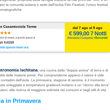
 per la comunità isolana e sede dell'Ischia Film Festival, l'unico festival
nematografiche.
lle Casamicciola Terme
dal 7 ago al 9 ago
€ 599,00 7 Notti
onte al mare, a pochi passi d
+Bevande
Pensione Completa
zi:
9,02
/10
ndo questo hotel ora
stronomia ischitana
, una cucina dalla "doppia anima" di terra e di
ualità delle materie prime. Per comprenderne appieno il valore è utile
i contadini dell'isola. La primavera, stagione di semina, è il momento
nate soleggiate e temperature gradevoli invitano a un “ritorno alla terra”
tori, alla ricerca di maggiore sobrietà nei consumi e negli stili di vita.
ia in Primavera