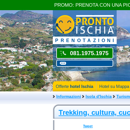
PROMO: PRENOTA CON UNA PI
PRENOTAZIONI
081.1975.1975
Offerte
hotel Ischia
Hotel su Mappa
Informazioni
Isola d'Ischia
Turis
Trekking, cultura, cu
Tweet