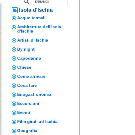
Isola d'Ischia
Acque termali
Architettura dell'isola
d'Ischia
Artisti di Ischia
By night
Capodanno
Chiese
Come arrivare
Cosa fare
Enogastronomia
Escursioni
Eventi
Film girati ad Ischia
Geografia