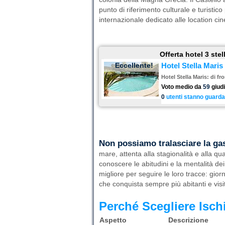
punto di riferimento culturale e turistico
internazionale dedicato alle location ci
Offerta hotel 3 ste
Eccellente!
Hotel Stella Maris
Hotel Stella Maris: di fr
Voto medio da
59
giudi
0
utenti stanno guarda
Non possiamo tralasciare la ga
mare, attenta alla stagionalità e alla q
conoscere le abitudini e la mentalità de
migliore per seguire le loro tracce: gior
che conquista sempre più abitanti e visita
Perché Scegliere Isch
Aspetto
Descrizione