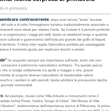
lla in primavera.
 sembrare controcorrente
, dopo aver tenuto "botta" durante
, del sole e di tutto l'immaginario turistico tradizionalmente associato a
maverili sono ideali per visitare l'isola. Se l'estate è il periodo preferito
he si organizzano i viaggi più belli: basta un weekend lungo e qualche
sori culturali e gastronomici dell'isola più grande del golfo di Napoli,
 territorio. Il clima mite regala l'atmosfera perfetta per passeggiate
avera il momento giusto per esplorare boschi e pinete.
rde"
ha acquisito sempre più importanza sull'isola, tanto che non
a conoscere il patrimonio naturalistico ischitano. Tra queste spicca
 che si svolge solitamente tra aprile e maggio e che, grazie
ette di scoprire itinerari naturalistici di inestimabile valore.
oschi e i sentieri in altri periodi: basta adottare le precauzioni tipiche
e giornate memorabili.
ro
. Ad esempio, musei come Villa Arbusto e monumenti come il
tato Ischia Ponte, l’antico "borgo di Celsa". Nel Museo di Villa
 Nestore", testimonianza dell'importanza storica di Pithecusa, la prima
aragonese, proprietà della famiglia Mattera sin dai primi del '900, è un