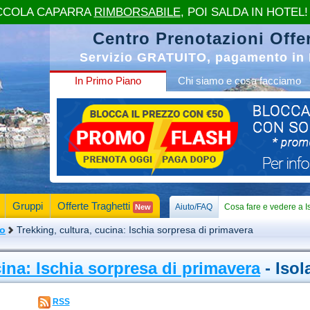
CCOLA CAPARRA
RIMBORSABILE
, POI SALDA IN HOTEL!
Centro Prenotazioni Offer
Servizio GRATUITO, pagamento in 
In Primo Piano
Chi siamo e cosa facciamo
Gruppi
Offerte Traghetti
Aiuto/FAQ
Cosa fare e vedere a I
New
mo
Trekking, cultura, cucina: Ischia sorpresa di primavera
cina: Ischia sorpresa di primavera
- Isol
RSS