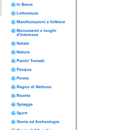
In Breve
Letteratura
Manifestazioni e folklore
Monumenti e luoghi
d'interesse
Natale
Natura
Parchi Termali
Pasqua
Pinete
Regno di Nettuno
Ricette
Spiagge
Sport
Storia ed Archeologia