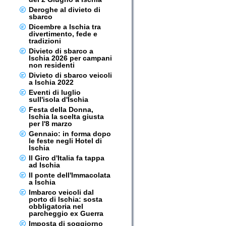
Deroghe al divieto di
sbarco
Dicembre a Ischia tra
divertimento, fede e
tradizioni
Divieto di sbarco a
Ischia 2026 per campani
non residenti
Divieto di sbarco veicoli
a Ischia 2022
Eventi di luglio
sull'isola d'Ischia
Festa della Donna,
Ischia la scelta giusta
per l'8 marzo
Gennaio: in forma dopo
le feste negli Hotel di
Ischia
Il Giro d'Italia fa tappa
ad Ischia
Il ponte dell'Immacolata
a Ischia
Imbarco veicoli dal
porto di Ischia: sosta
obbligatoria nel
parcheggio ex Guerra
Imposta di soggiorno