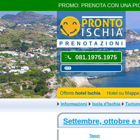
PROMO: PRENOTA CON UNA PI
PRENOTAZIONI
081.1975.1975
Offerte
hotel Ischia
Hotel su Mappa
Informazioni
Isola d'Ischia
Turis
Settembre, ottobre e 
Tweet