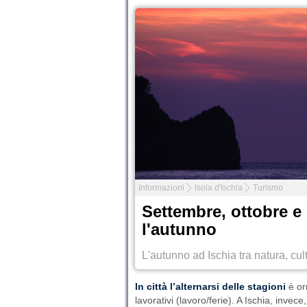
Informazioni
Isola d'Ischia
Turismo
Settembre, ottobre e 
l'autunno
L'autunno ad Ischia tra natura, cu
In città l’alternarsi delle stagioni
è or
lavorativi (lavoro/ferie). A Ischia, invec