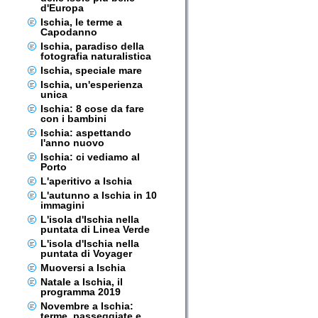
d'Europa
Ischia, le terme a
Capodanno
Ischia, paradiso della
fotografia naturalistica
Ischia, speciale mare
Ischia, un'esperienza
unica
Ischia: 8 cose da fare
con i bambini
Ischia: aspettando
l'anno nuovo
Ischia: ci vediamo al
Porto
L'aperitivo a Ischia
L'autunno a Ischia in 10
immagini
L'isola d'Ischia nella
puntata di Linea Verde
L'isola d'Ischia nella
puntata di Voyager
Muoversi a Ischia
Natale a Ischia, il
programma 2019
Novembre a Ischia:
terme, passeggiate e