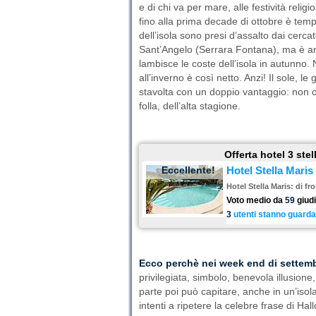
e di chi va per mare, alle festività relig
fino alla prima decade di ottobre è tem
dell’isola sono presi d’assalto dai cerca
Sant’Angelo (Serrara Fontana), ma è an
lambisce le coste dell’isola in autunno. 
all’inverno è così netto. Anzi! Il sole, l
stavolta con un doppio vantaggio: non c’è
folla, dell’alta stagione.
Offerta hotel 3 ste
Eccellente!
Hotel Stella Maris
Hotel Stella Maris: di fr
Voto medio da
59
giudi
3
utenti stanno guarda
Ecco perchè nei week end di settembr
privilegiata, simbolo, benevola illusion
parte poi può capitare, anche in un’isol
intenti a ripetere la celebre frase di Hal