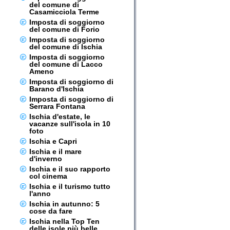
del comune di
Casamicciola Terme
Imposta di soggiorno
del comune di Forio
Imposta di soggiorno
del comune di Ischia
Imposta di soggiorno
del comune di Lacco
Ameno
Imposta di soggiorno di
Barano d'Ischia
Imposta di soggiorno di
Serrara Fontana
Ischia d'estate, le
vacanze sull'isola in 10
foto
Ischia e Capri
Ischia e il mare
d'inverno
Ischia e il suo rapporto
col cinema
Ischia e il turismo tutto
l'anno
Ischia in autunno: 5
cose da fare
Ischia nella Top Ten
delle isole più belle