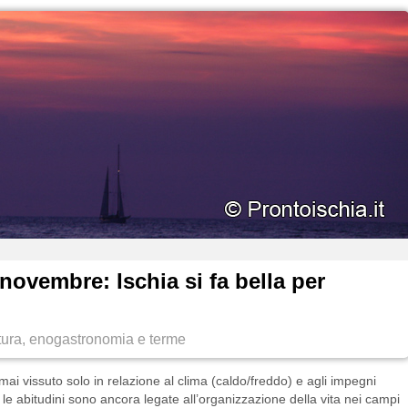
novembre: Ischia si fa bella per
ltura, enogastronomia e terme
mai vissuto solo in relazione al clima (caldo/freddo) e agli impegni
e, le abitudini sono ancora legate all’organizzazione della vita nei campi