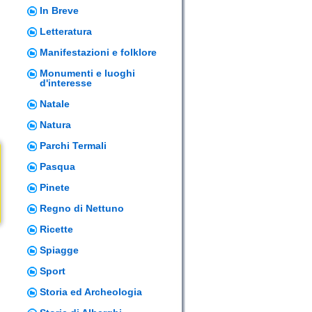
In Breve
Letteratura
Manifestazioni e folklore
Monumenti e luoghi
d'interesse
Natale
Natura
Parchi Termali
Pasqua
Pinete
Regno di Nettuno
Ricette
Spiagge
Sport
Storia ed Archeologia