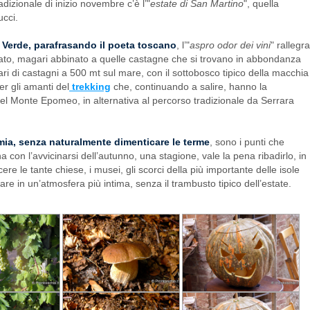
dizionale di inizio novembre c’è l’"
estate di San Martino
", quella
ucci.
a Verde, parafrasando il poeta toscano
, l’"
aspro odor dei vini
" rallegra
vato, magari abbinato a quelle castagne che si trovano in abbondanza
ari di castagni a 500 mt sul mare, con il sottobosco tipico della macchia
r gli amanti del
trekking
che, continuando a salire, hanno la
a del Monte Epomeo, in alternativa al percorso tradizionale da Serrara
mia, senza naturalmente dimenticare le terme
, sono i punti che
na con l’avvicinarsi dell’autunno, una stagione, vale la pena ribadirlo, in
re le tante chiese, i musei, gli scorci della più importante delle isole
fare in un’atmosfera più intima, senza il trambusto tipico dell’estate.