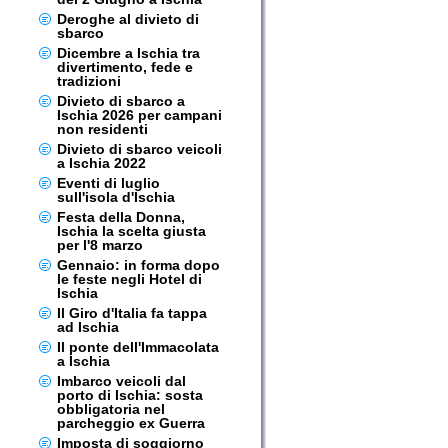
Deroghe al divieto di
sbarco
Dicembre a Ischia tra
divertimento, fede e
tradizioni
Divieto di sbarco a
Ischia 2026 per campani
non residenti
Divieto di sbarco veicoli
a Ischia 2022
Eventi di luglio
sull'isola d'Ischia
Festa della Donna,
Ischia la scelta giusta
per l'8 marzo
Gennaio: in forma dopo
le feste negli Hotel di
Ischia
Il Giro d'Italia fa tappa
ad Ischia
Il ponte dell'Immacolata
a Ischia
Imbarco veicoli dal
porto di Ischia: sosta
obbligatoria nel
parcheggio ex Guerra
Imposta di soggiorno