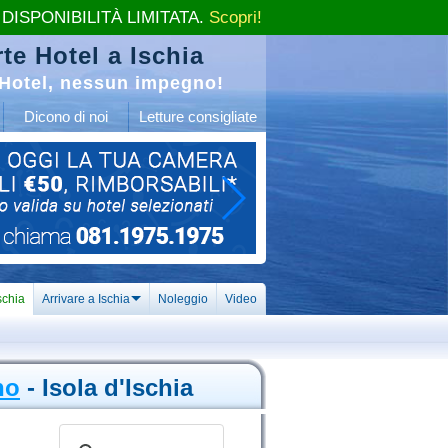
 DISPONIBILITÀ LIMITATA.
Scopri!
te Hotel a Ischia
Hotel, nessun impegno!
Dicono di noi
Letture consigliate
schia
Arrivare a Ischia
Noleggio
Video
no
- Isola d'Ischia