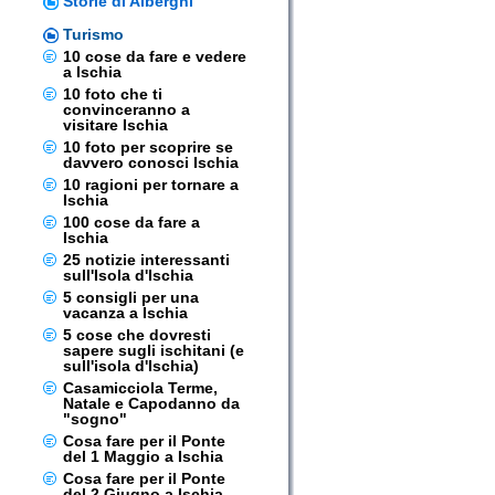
Storie di Alberghi
Turismo
10 cose da fare e vedere
a Ischia
10 foto che ti
convinceranno a
visitare Ischia
10 foto per scoprire se
davvero conosci Ischia
10 ragioni per tornare a
Ischia
100 cose da fare a
Ischia
25 notizie interessanti
sull'Isola d'Ischia
5 consigli per una
vacanza a Ischia
5 cose che dovresti
sapere sugli ischitani (e
sull'isola d'Ischia)
Casamicciola Terme,
Natale e Capodanno da
"sogno"
Cosa fare per il Ponte
del 1 Maggio a Ischia
Cosa fare per il Ponte
del 2 Giugno a Ischia