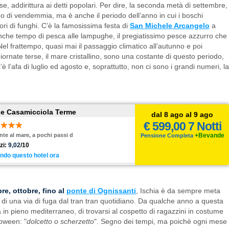
iose, addirittura ai detti popolari. Per dire, la seconda metà di settembre,
po di vendemmia, ma è anche il periodo dell’anno in cui i boschi
tori di funghi. C’è la famosissima festa di
San Michele Arcangelo
a
che tempo di pesca alle lampughe, il pregiatissimo pesce azzurro che
Nel frattempo, quasi mai il passaggio climatico all’autunno e poi
e giornate terse, il mare cristallino, sono una costante di questo periodo,
 l’afa di luglio ed agosto e, soprattutto, non ci sono i grandi numeri, la
lle Casamicciola Terme
dal 8 ago al 9 ago
€ 599,00 7 Notti
onte al mare, a pochi passi d
+Bevande
Pensione Completa
zi:
9,02
/10
ndo questo hotel ora
e, ottobre, fino al
ponte di Ognissanti
, Ischia è da sempre meta
e, di una via di fuga dal tran tran quotidiano. Da qualche anno a questa
a in pieno mediterraneo, di trovarsi al cospetto di ragazzini in costume
loween: "
dolcetto o scherzetto
". Segno dei tempi, ma poichè ogni mese