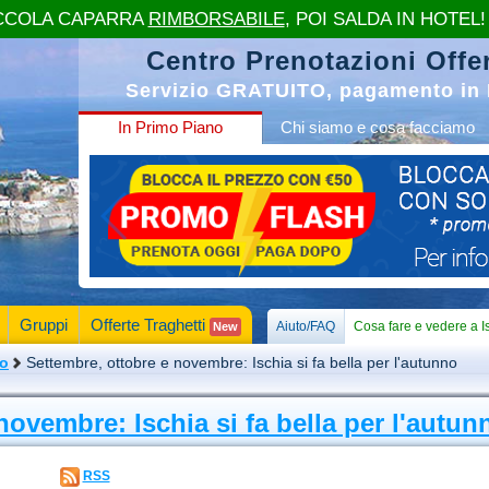
CCOLA CAPARRA
RIMBORSABILE
, POI SALDA IN HOTEL!
Centro Prenotazioni Offer
Servizio GRATUITO, pagamento in 
In Primo Piano
Chi siamo e cosa facciamo
Gruppi
Offerte Traghetti
Aiuto/FAQ
Cosa fare e vedere a I
New
mo
Settembre, ottobre e novembre: Ischia si fa bella per l'autunno
novembre: Ischia si fa bella per l'autun
RSS