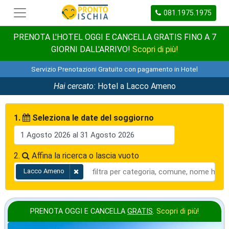
081.1975.1975
PRENOTA L'HOTEL OGGI E CANCELLA GRATIS FINO A 7
GIORNI DALL'ARRIVO!
Scopri di più!
Servizio Prenotazioni Gratuito con pagamento in Hotel
Hai cercato:
Hotel a Lacco Ameno
1.
Seleziona le date del soggiorno
2.
Affina la ricerca o lascia vuoto
Lacco Ameno
PRENOTA OGGI E CANCELLA
GRATIS
.
Scopri di più!