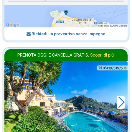
Richiedi un preventivo senza impegno
PRENOTA OGGI E CANCELLA
GRATIS
.
Scopri di più!
agosto
in offerta da
118
€
,43
a notte