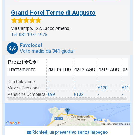
Grand Hotel Terme di Augusto
Via Campo, 122, Lacco Ameno -
Tel. 081.1975.1975
Favoloso!
8,6
Voto medio da
341
giudizi
Prezzi
Trattamento
dal 19 LUG
dal 2 AGO
dal 9 AGO
dal 1
Con Colazione
-
-
-
-
Mezza Pensione
-
-
€120
€130
Pensione Completa
€99
€102
-
-
Richiedi un preventivo senza impegno