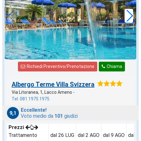
118
€
,57
a notte
Richiedi Preventivo/Prenotazione
Chiama
Albergo Terme Villa Svizzera
Via Litoranea, 1, Lacco Ameno -
Tel. 081.1975.1975
Eccellente!
9,1
Voto medio da
101
giudizi
Prezzi
Trattamento
dal 26 LUG
dal 2 AGO
dal 9 AGO
dal 1