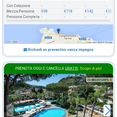
Con Colazione
-
-
-
-
Mezza Pensione
€98
€118
€142
€135
Pensione Completa
-
-
-
-
Richiedi un preventivo senza impegno
PRENOTA OGGI E CANCELLA
GRATIS
.
Scopri di più!
agosto
in offerta da
124
€
,00
a notte