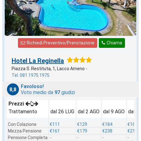
Richiedi Preventivo/Prenotazione
Chiama
Hotel La Reginella
Piazza S. Restituta, 1, Lacco Ameno -
Tel. 081.1975.1975
Favoloso!
8,8
Voto medio da
97
giudizi
Prezzi
Trattamento
dal 26 LUG
dal 2 AGO
dal 9 AGO
dal 1
Con Colazione
€111
€129
€184
€162
Mezza Pensione
€161
€179
€238
€212
Pensione Completa
-
-
-
-