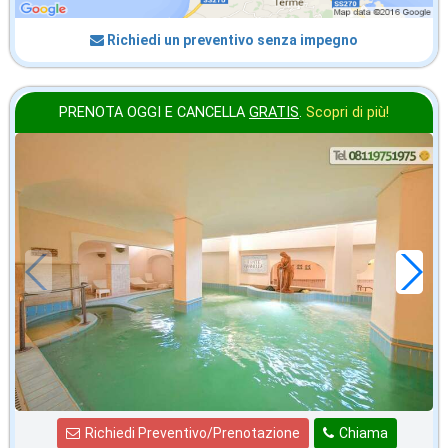
Richiedi un preventivo senza impegno
PRENOTA OGGI E CANCELLA
GRATIS
.
Scopri di più!
agosto
in offerta da
102
€
,14
a notte
Richiedi Preventivo/Prenotazione
Chiama