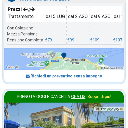
Prezzi
Trattamento
dal 5 LUG
dal 2 AGO
dal 9 AGO
dal 16
Con Colazione
-
-
-
-
Mezza Pensione
-
-
-
-
Pensione Completa
€79
€99
€109
€107
Richiedi un preventivo senza impegno
PRENOTA OGGI E CANCELLA
GRATIS
.
Scopri di più!
agosto
in offerta da