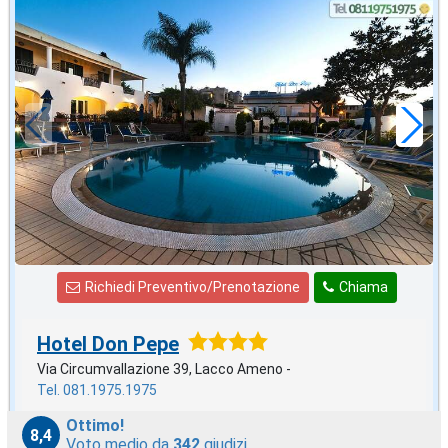
agosto
in offerta da
92
€
,71
a notte
Richiedi Preventivo/Prenotazione
Chiama
Hotel Don Pepe
Via Circumvallazione 39, Lacco Ameno -
Tel. 081.1975.1975
Ottimo!
8,4
Voto medio da
342
giudizi