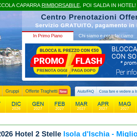
CCOLA CAPARRA
RIMBORSABILE
, POI SALDA IN HOTEL!
Centro Prenotazioni Offer
Servizio GRATUITO, pagamento in 
In Primo Piano
Chi siamo e cosa facciamo
Gruppi
Offerte Traghetti
Aiuto/FAQ
Cosa fare e vedere a I
New
2026
2027
2027
2027
2027
2027
2026
Hotel 2 Stelle
Isola d'Ischia - Migli