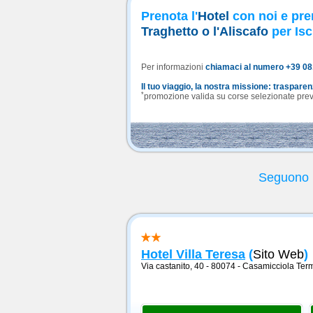
Prenota l'
Hotel
con noi e pre
Traghetto o l'Aliscafo
per Isc
Per informazioni
chiamaci al numero +39 0
Il tuo viaggio, la nostra missione: traspare
*
promozione valida su corse selezionate previa
Seguono l
Hotel Villa Teresa
(
Sito Web
)
Via castanito, 40 - 80074
-
Casamicciola Ter