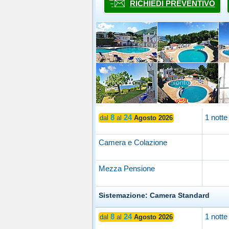
RICHIEDI PREVENTIVO
8
24
1 notte
dal
al
Agosto 2026
Camera e Colazione
Mezza Pensione
Sistemazione: Camera Standard
8
24
1 notte
dal
al
Agosto 2026