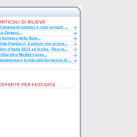
ARTICOLI DI RILIEVO
Trattamenti estetici e cure termali: ...
La Zingara...
Il Sentiero delle Baie...
Aldo Pagliacci, il pittore che scelse...
Giro d'Italia 2013 ad Ischia - Percor...
Il Giardino Mediterraneo...
Raggiungere Ischia dall'Aeroporto di ...
OFFERTE PER FESTIVITÀ