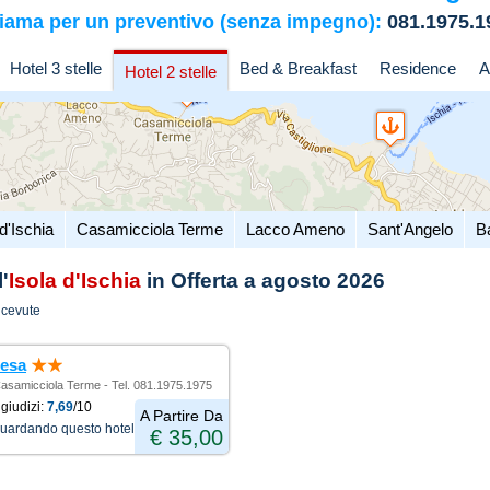
iama per un preventivo (senza impegno):
081.1975.1
Hotel 3 stelle
Bed & Breakfast
Residence
A
Hotel 2 stelle
d'Ischia
Casamicciola Terme
Lacco Ameno
Sant'Angelo
B
'
Isola d'Ischia
in Offerta a agosto 2026
icevute
resa
 Casamicciola Terme - Tel. 081.1975.1975
giudizi:
7,69
/10
A Partire Da
guardando questo hotel
€ 35,00