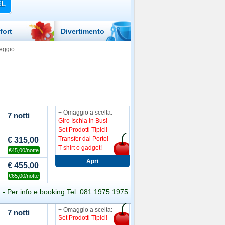
EL
fort
Divertimento
eggio
+ Omaggio a scelta:
7 notti
Giro Ischia in Bus!
Set Prodotti Tipici!
Transfer dal Porto!
€ 315,00
T-shirt o gadget!
€45,00/notte
€ 455,00
€65,00/notte
a - Per info e booking Tel. 081.1975.1975
+ Omaggio a scelta:
7 notti
Set Prodotti Tipici!