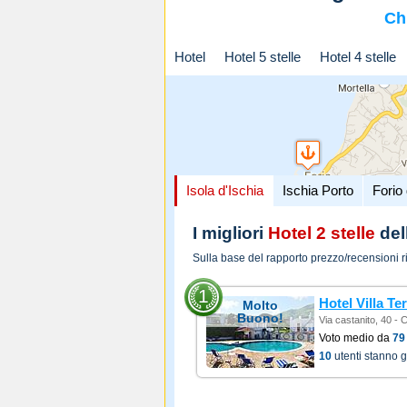
Ch
Hotel
Hotel 5 stelle
Hotel 4 stelle
Isola d'Ischia
Ischia Porto
Forio 
I migliori
Hotel 2 stelle
dell
Sulla base del rapporto prezzo/recensioni r
1
Hotel Villa Te
Molto
Buono!
Via castanito, 40 -
Voto medio da
79
10
utenti stanno 