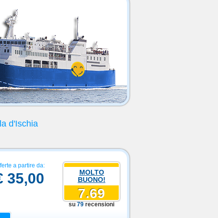
la d'Ischia
ferte a partire da:
MOLTO
€ 35,00
BUONO!
7.69
su
79
recensioni