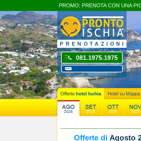
PROMO: PRENOTA CON UNA PI
PRENOTAZIONI
081.1975.1975
Offerte
hotel Ischia
Hotel su Mappa
2026
2026
2026
2026
Offerte di
Agosto 