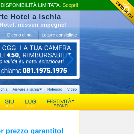
 DISPONIBILITÀ LIMITATA.
Scopri!
te Hotel a Ischia
Hotel, nessun impegno!
Dicono di noi
Letture consigliate
schia
Arrivare a Ischia
Noleggio
Video
FESTIVITÀ
E PONTI
2027
2027
or prezzo garantito!