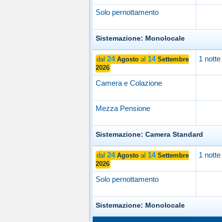
Solo pernottamento
Sistemazione: Monolocale
24
14
1 notte
dal
Agosto
al
Settembre
2026
Camera e Colazione
Mezza Pensione
Sistemazione: Camera Standard
24
14
1 notte
dal
Agosto
al
Settembre
2026
Solo pernottamento
Sistemazione: Monolocale