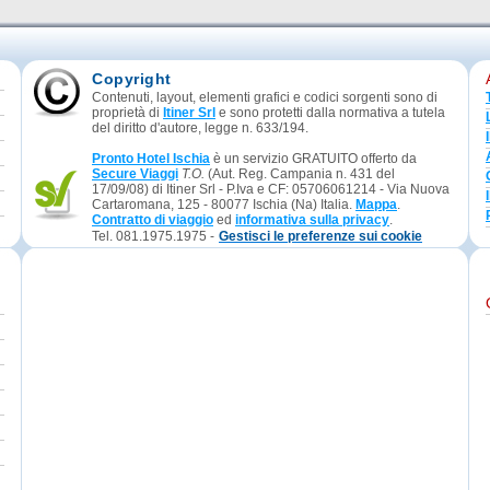
Copyright
Contenuti, layout, elementi grafici e codici sorgenti sono di
proprietà di
Itiner Srl
e sono protetti dalla normativa a tutela
del diritto d'autore, legge n. 633/194.
Pronto Hotel Ischia
è un servizio GRATUITO offerto da
Secure Viaggi
T.O.
(Aut. Reg. Campania n. 431 del
17/09/08) di Itiner Srl - P.Iva e CF: 05706061214 - Via Nuova
Cartaromana, 125 - 80077 Ischia (Na) Italia.
Mappa
.
Contratto di viaggio
ed
informativa sulla privacy
.
Tel. 081.1975.1975 -
Gestisci le preferenze sui cookie