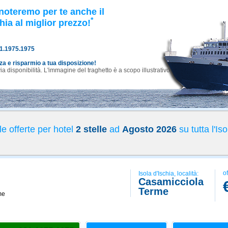
noteremo per te anche il
*
hia al miglior prezzo!
81.1975.1975
nza e risparmio a tua disposizione!
 disponibilità. L'immagine del traghetto è a scopo illustrativo.
e offerte per hotel
2 stelle
ad
Agosto 2026
su tutta l'Iso
of
Isola d'Ischia, località:
Casamicciola
Terme
me