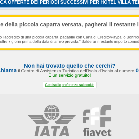
CA OFFERTE DEI PERIODI SUCCESSIVI PER HOTEL VILLA T
Caricamento in corso...
 della piccola caparra versata, pagherai il restante 
'accredito di una piccola caparra, pagabile con Carta di Credito/Paypal o Bonific
oltre 7 giorni prima della data di arrivo prevista.* Salderai il restante importo como
Non hai trovato quello che cerchi?
chiama
0
il Centro di Assistenza Turistica dell'Isola d'Ischia al numero
È un servizio gratuito!
Gestisci le preferenze sui cookie