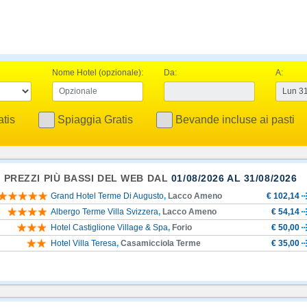
Nome Hotel (opzionale):
Da:
A:
tis
Spiaggia Gratis
Bevande incluse ai pasti
I PREZZI PIÙ BASSI DEL WEB DAL
01/08/2026 AL 31/08/2026
Grand Hotel Terme Di Augusto
,
Lacco Ameno
€ 102,14
Albergo Terme Villa Svizzera
,
Lacco Ameno
€ 54,14
Hotel Castiglione Village & Spa
,
Forio
€ 50,00
Hotel Villa Teresa
,
Casamicciola Terme
€ 35,00