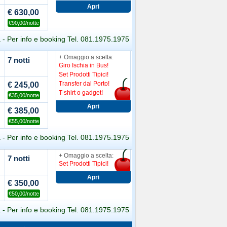
€ 630,00
€90,00/notte
a - Per info e booking Tel. 081.1975.1975
+ Omaggio a scelta:
7 notti
Giro Ischia in Bus!
Set Prodotti Tipici!
Transfer dal Porto!
€ 245,00
T-shirt o gadget!
€35,00/notte
€ 385,00
€55,00/notte
a - Per info e booking Tel. 081.1975.1975
+ Omaggio a scelta:
7 notti
Set Prodotti Tipici!
€ 350,00
€50,00/notte
a - Per info e booking Tel. 081.1975.1975