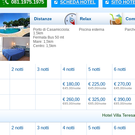
081.1975.1975
SCHEDA HOTEL
SITO HOT
Distanze
Relax
Com
Porto di Casamicciola:
Piscina esterna
Parch
1.5km
Fermata Bus 50 mt
Mare: 1,5km
Centro: 1,5km
2 notti
3 notti
4 notti
5 notti
6 notti
€ 180,00
€ 225,00
€ 270,00
€45,00/notte
€45,00/notte
€45,00/notte
€ 260,00
€ 325,00
€ 390,00
€65,00/notte
€65,00/notte
€65,00/notte
Hotel Villa Teres
2 notti
3 notti
4 notti
5 notti
6 notti