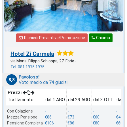
Richiedi Preventivo/Prenotazione
Chiama
Hotel Zi Carmela
via Mons. Filippo Schioppa, 27, Forio -
Tel. 081.1975.1975
Favoloso!
8,8
Voto medio da
74
giudizi
Prezzi
Trattamento
dal 1 AGO
dal 29 AGO
dal 3 OTT
dal 
Con Colazione
-
-
-
-
Mezza Pensione
€86
€73
€60
€46
Pensione Completa
€106
€86
€80
€60