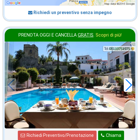
Richiedi un preventivo senza impegno
PRENOTA OGGI E CANCELLA
GRATIS
.
Scopri di più!
agosto
in offerta da
76
€
,00
a notte
Richiedi Preventivo/Prenotazione
Chiama