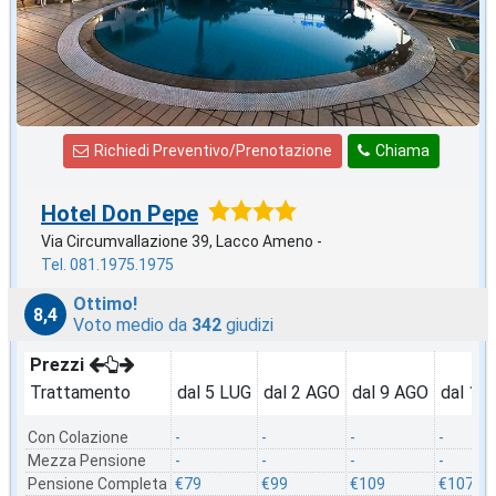
Richiedi Preventivo/Prenotazione
Chiama
Hotel Don Pepe
Via Circumvallazione 39, Lacco Ameno -
Tel. 081.1975.1975
Ottimo!
8,4
Voto medio da
342
giudizi
Prezzi
Trattamento
dal 5 LUG
dal 2 AGO
dal 9 AGO
dal 16
Con Colazione
-
-
-
-
Mezza Pensione
-
-
-
-
Pensione Completa
€79
€99
€109
€107