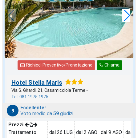
82
€
,71
a notte
Richiedi Preventivo/Prenotazione
Chiama
Hotel Stella Maris
Via S. Girardi, 21, Casamicciola Terme -
Tel. 081.1975.1975
Eccellente!
9
Voto medio da
59
giudizi
Prezzi
Trattamento
dal 26 LUG
dal 2 AGO
dal 9 AGO
dal 1