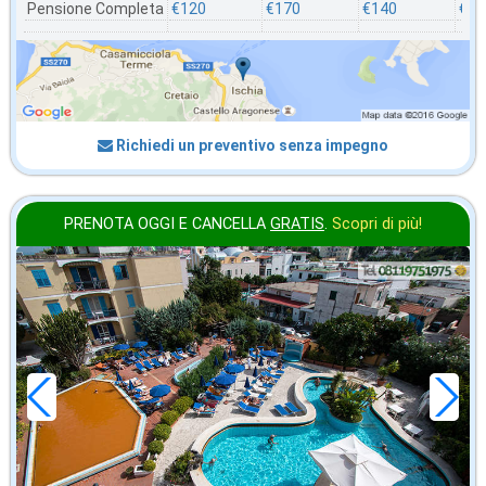
Pensione Completa
€120
€170
€140
€11
Richiedi un preventivo senza impegno
PRENOTA OGGI E CANCELLA
GRATIS
.
Scopri di più!
agosto
in offerta da
110
€
,00
a notte