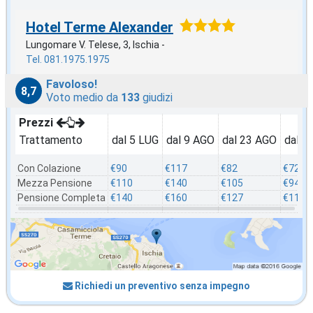
Hotel Terme Alexander
Lungomare V. Telese, 3, Ischia -
Tel. 081.1975.1975
Favoloso!
8,7
Voto medio da
133
giudizi
Prezzi
Trattamento
dal 5 LUG
dal 9 AGO
dal 23 AGO
dal 3
Con Colazione
€90
€117
€82
€72
Mezza Pensione
€110
€140
€105
€94
Pensione Completa
€140
€160
€127
€117
Richiedi un preventivo senza impegno