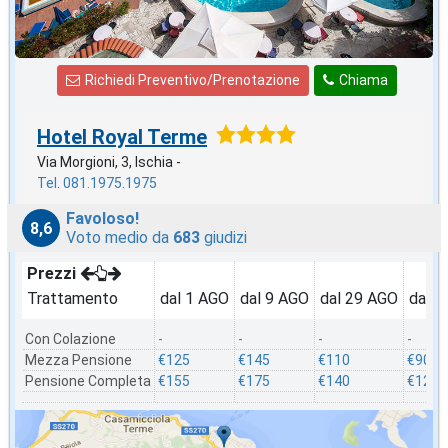
Richiedi Preventivo/Prenotazione
Chiama
Hotel Royal Terme
Via Morgioni, 3, Ischia -
Tel. 081.1975.1975
Favoloso!
8,6
Voto medio da
683
giudizi
Prezzi
Trattamento
dal 1 AGO
dal 9 AGO
dal 29 AGO
dal 2
Con Colazione
-
-
-
-
Mezza Pensione
€125
€145
€110
€90
Pensione Completa
€155
€175
€140
€120