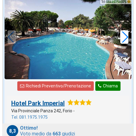
agosto
in offerta da
56
€
,00
a notte
Richiedi Preventivo/Prenotazione
Chiama
Hotel Park Imperial
Via Provinciale Panza 242, Forio -
Tel. 081.1975.1975
Ottimo!
8,3
Voto medio da
663
giudizi