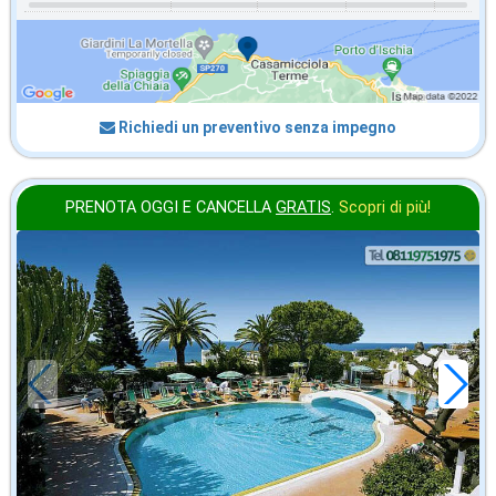
Richiedi un preventivo senza impegno
PRENOTA OGGI E CANCELLA
GRATIS
.
Scopri di più!
agosto
in offerta da
66
€
,14
a notte