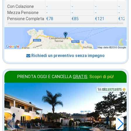
Con Colazione
-
-
-
-
Mezza Pensione
-
-
-
-
Pensione Completa
€78
€85
€121
€125
Richiedi un preventivo senza impegno
PRENOTA OGGI E CANCELLA
GRATIS
.
Scopri di più!
agosto
in offerta da
92
€
,71
a notte