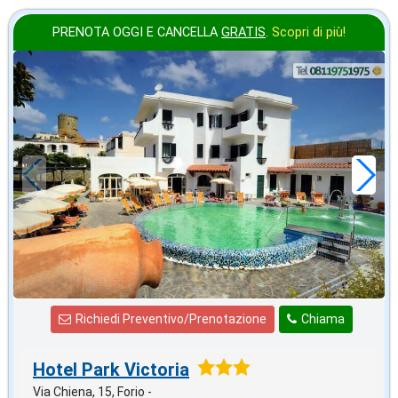
PRENOTA OGGI E CANCELLA
GRATIS
.
Scopri di più!
agosto
in offerta da
70
€
,00
a notte
Richiedi Preventivo/Prenotazione
Chiama
Hotel Park Victoria
Via Chiena, 15, Forio -