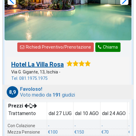
Richiedi Preventivo/Prenotazione
Chiama
Hotel La Villa Rosa
Via G. Gigante, 13, Ischia -
Tel. 081.1975.1975
Favoloso!
8,9
Voto medio da
191
giudizi
Prezzi
Trattamento
dal 27 LUG
dal 10 AGO
dal 24 AGO
dal
Con Colazione
-
-
-
-
Mezza Pensione
€100
€150
€70
€97