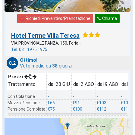
Richiedi Preventivo/Prenotazione
Chiama
Hotel Terme Villa Teresa
VIA PROVINCIALE PANZA, 150, Forio -
Tel. 081.1975.1975
Ottimo!
8,2
Voto medio da
38
giudizi
Prezzi
Trattamento
dal 28 GIU
dal 2 AGO
dal 9 AGO
dal 1
Con Colazione
-
-
-
-
Mezza Pensione
€66
€91
€103
€103
Pensione Completa
€75
€100
€112
€112