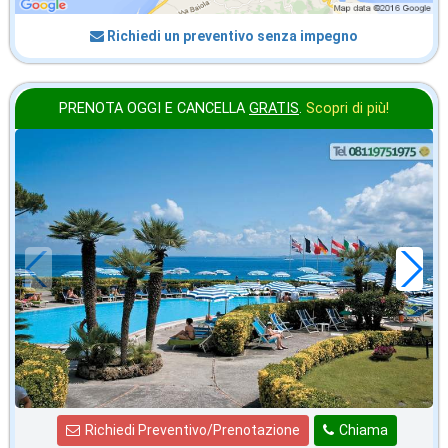
Richiedi un preventivo senza impegno
PRENOTA OGGI E CANCELLA
GRATIS
.
Scopri di più!
agosto
in offerta da
72
€
,00
a notte
Richiedi Preventivo/Prenotazione
Chiama