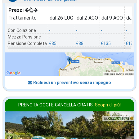
Prezzi
Trattamento
dal 26 LUG
dal 2 AGO
dal 9 AGO
dal 1
Con Colazione
-
-
-
-
Mezza Pensione
-
-
-
-
Pensione Completa
€85
€88
€135
€132
Richiedi un preventivo senza impegno
PRENOTA OGGI E CANCELLA
GRATIS
.
Scopri di più!
agosto
in offerta da