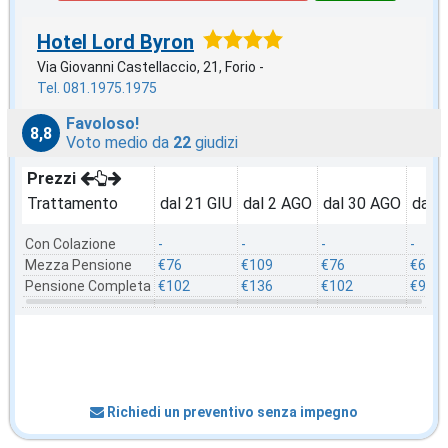
Hotel Lord Byron
Via Giovanni Castellaccio, 21, Forio -
Tel. 081.1975.1975
Favoloso!
8,8
Voto medio da
22
giudizi
Prezzi
Trattamento
dal 21 GIU
dal 2 AGO
dal 30 AGO
dal 
Con Colazione
-
-
-
-
Mezza Pensione
€76
€109
€76
€69
Pensione Completa
€102
€136
€102
€96
Richiedi un preventivo senza impegno