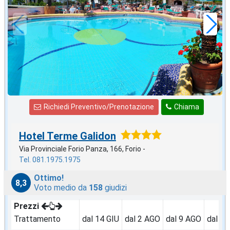
58
€
,05
a notte
Richiedi Preventivo/Prenotazione
Chiama
Hotel Terme Galidon
Via Provinciale Forio Panza, 166, Forio -
Tel. 081.1975.1975
Ottimo!
8,3
Voto medio da
158
giudizi
Prezzi
Trattamento
dal 14 GIU
dal 2 AGO
dal 9 AGO
dal 3