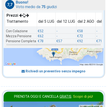
Buono!
7,7
Voto medio da
75
giudizi
Prezzi
Trattamento
dal 5 LUG
dal 12 LUG
dal 2 AGO
dal 2
Con Colazione
€52
-
€58
-
Mezza Pensione
€62
-
€72
-
Pensione Completa
€78
€57
€92
€71
Richiedi un preventivo senza impegno
PRENOTA OGGI E CANCELLA
GRATIS
.
Scopri di più!