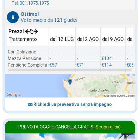
Tel. 081.1975.1975
Ottimo!
8
Voto medio da
121
giudizi
Prezzi
Trattamento
dal 12 LUG
dal 2 AGO
dal 9 AGO
dal 2
Con Colazione
-
-
-
-
Mezza Pensione
-
-
€104
-
Pensione Completa
€57
€71
€114
€85
Richiedi un preventivo senza impegno
PRENOTA OGGI E CANCELLA
GRATIS
.
Scopri di più!