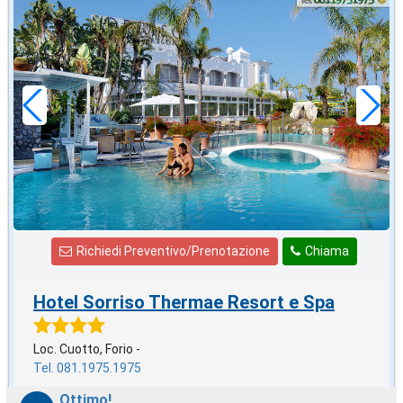
agosto
in offerta da
87
€
,00
a notte
Richiedi Preventivo/Prenotazione
Chiama
Hotel Sorriso Thermae Resort e Spa
Loc. Cuotto, Forio -
Tel. 081.1975.1975
Ottimo!