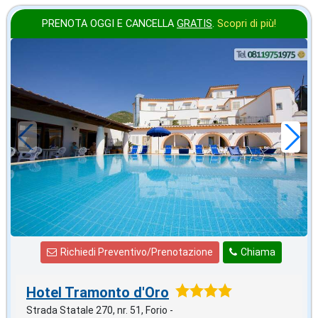
PRENOTA OGGI E CANCELLA
GRATIS
.
Scopri di più!
agosto
in offerta da
57
€
,00
a notte
Richiedi Preventivo/Prenotazione
Chiama
Hotel Tramonto d'Oro
Strada Statale 270, nr. 51, Forio -