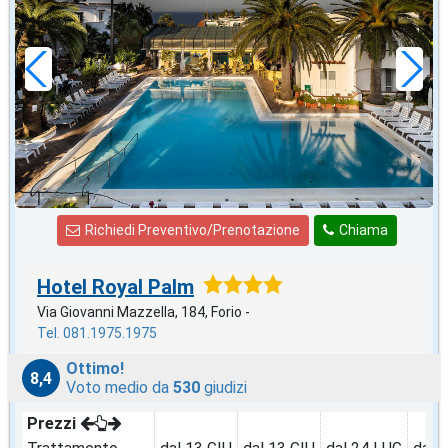
in offerta da
69
€
,00
a notte
Richiedi Preventivo/Prenotazione
Chiama
Hotel Royal Palm
Via Giovanni Mazzella, 184, Forio -
Tel. 081.1975.1975
Ottimo!
8,4
Voto medio da
530
giudizi
Prezzi