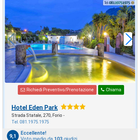
agosto
in offerta da
88
€
,43
a notte
Richiedi Preventivo/Prenotazione
Chiama
Hotel Eden Park
Strada Statale, 270, Forio -
Tel. 081.1975.1975
Eccellente!
9,1
Voto medio da
103
giudizi