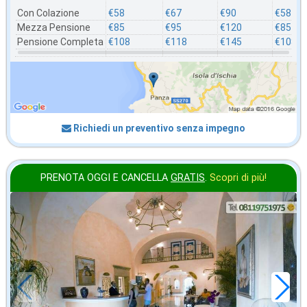
Con Colazione
€58
€67
€90
€58
Mezza Pensione
€85
€95
€120
€85
Pensione Completa
€108
€118
€145
€108
Richiedi un preventivo senza impegno
PRENOTA OGGI E CANCELLA
GRATIS
.
Scopri di più!
agosto
in offerta da
73
€
,36
a notte