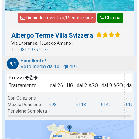
Richiedi Preventivo/Prenotazione
Chiama
Albergo Terme Villa Svizzera
Via Litoranea, 1, Lacco Ameno -
Tel. 081.1975.1975
Eccellente!
9,1
Voto medio da
101
giudizi
Prezzi
Trattamento
dal 26 LUG
dal 2 AGO
dal 9 AGO
dal 1
Con Colazione
-
-
-
-
Mezza Pensione
€98
€118
€142
€135
Pensione Completa
-
-
-
-