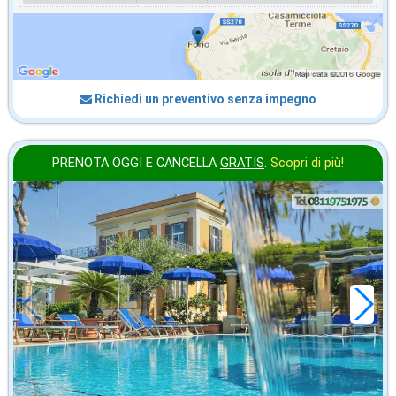
Richiedi un preventivo senza impegno
PRENOTA OGGI E CANCELLA
GRATIS
.
Scopri di più!
agosto
in offerta da
118
€
,57
a notte