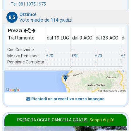
Tel. 081.1975.1975
Ottimo!
8,5
Voto medio da
114
giudizi
Prezzi
Trattamento
dal 19 LUG
dal 9 AGO
dal 23 AGO
dal 
Con Colazione
-
-
-
-
Mezza Pensione
€70
€90
€70
€60
Pensione Completa
-
-
-
-
Richiedi un preventivo senza impegno
PRENOTA OGGI E CANCELLA
GRATIS
.
Scopri di più!