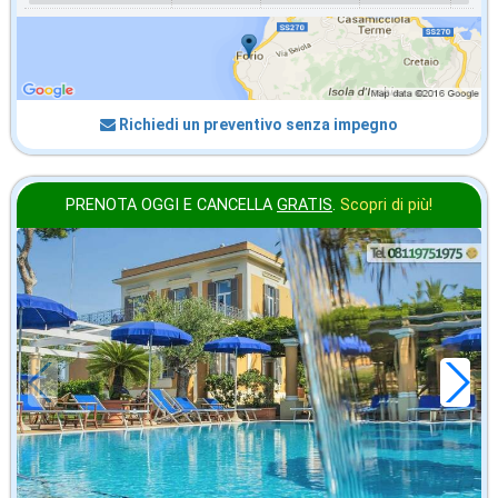
Richiedi un preventivo senza impegno
PRENOTA OGGI E CANCELLA
GRATIS
.
Scopri di più!
agosto
in offerta da
118
€
,57
a notte