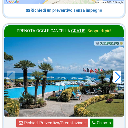
Richiedi un preventivo senza impegno
PRENOTA OGGI E CANCELLA
GRATIS
.
Scopri di più!
agosto
in offerta da
72
€
,00
a notte
Richiedi Preventivo/Prenotazione
Chiama