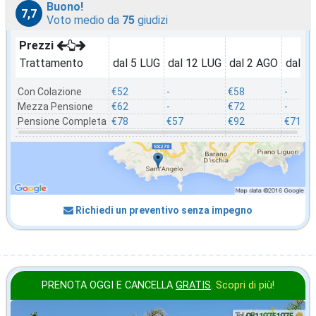
Buono!
7,7
Voto medio da
75
giudizi
Prezzi
Trattamento
dal 5 LUG
dal 12 LUG
dal 2 AGO
dal 2
Con Colazione
€52
-
€58
-
Mezza Pensione
€62
-
€72
-
Pensione Completa
€78
€57
€92
€71
Richiedi un preventivo senza impegno
PRENOTA OGGI E CANCELLA
GRATIS
.
Scopri di più!