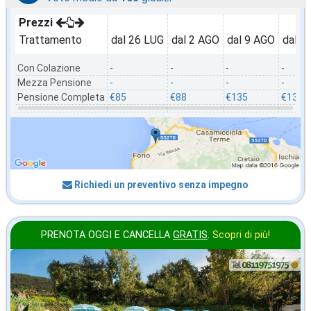
Prezzi
Trattamento
dal 26 LUG
dal 2 AGO
dal 9 AGO
dal 1
Con Colazione
-
-
-
-
Mezza Pensione
-
-
-
-
Pensione Completa
€85
€88
€135
€132
Richiedi un preventivo senza impegno
PRENOTA OGGI E CANCELLA
GRATIS
.
Scopri di più!
agosto
in offerta da