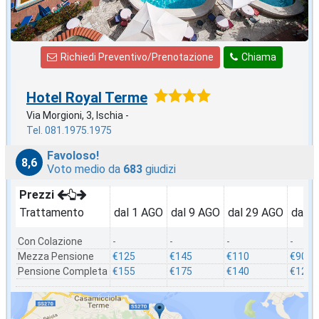
Richiedi Preventivo/Prenotazione
Chiama
Hotel Royal Terme
Via Morgioni, 3, Ischia -
Tel. 081.1975.1975
Favoloso!
8,6
Voto medio da
683
giudizi
Prezzi
Trattamento
dal 1 AGO
dal 9 AGO
dal 29 AGO
dal 2
Con Colazione
-
-
-
-
Mezza Pensione
€125
€145
€110
€90
Pensione Completa
€155
€175
€140
€120