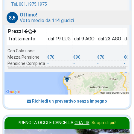
Tel. 081.1975.1975
Ottimo!
8,5
Voto medio da
114
giudizi
Prezzi
Trattamento
dal 19 LUG
dal 9 AGO
dal 23 AGO
dal 
Con Colazione
-
-
-
-
Mezza Pensione
€70
€90
€70
€60
Pensione Completa
-
-
-
-
Richiedi un preventivo senza impegno
PRENOTA OGGI E CANCELLA
GRATIS
.
Scopri di più!