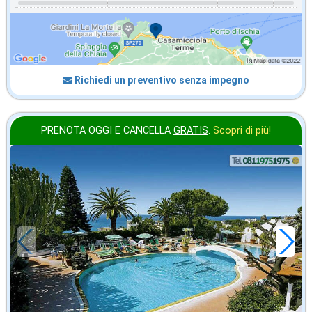
Richiedi un preventivo senza impegno
PRENOTA OGGI E CANCELLA
GRATIS
.
Scopri di più!
agosto
in offerta da
66
€
,14
a notte