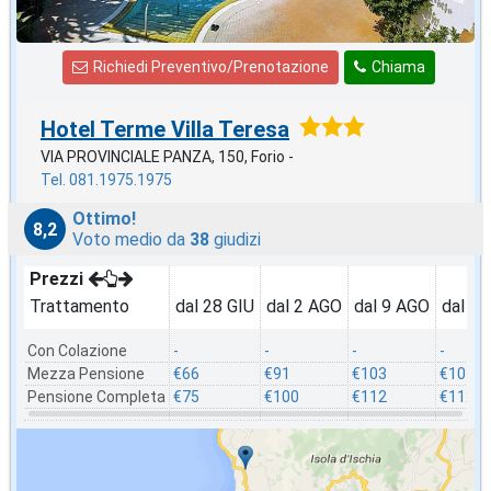
Richiedi Preventivo/Prenotazione
Chiama
Hotel Terme Villa Teresa
VIA PROVINCIALE PANZA, 150, Forio -
Tel. 081.1975.1975
Ottimo!
8,2
Voto medio da
38
giudizi
Prezzi
Trattamento
dal 28 GIU
dal 2 AGO
dal 9 AGO
dal 1
Con Colazione
-
-
-
-
Mezza Pensione
€66
€91
€103
€103
Pensione Completa
€75
€100
€112
€112