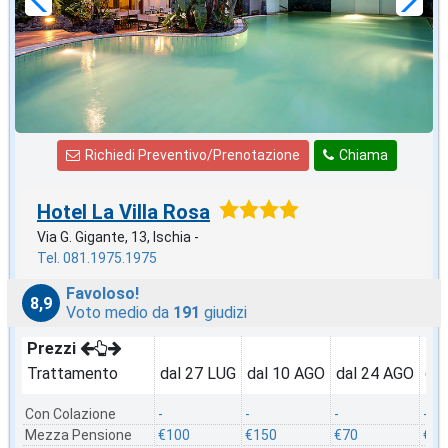
Richiedi Preventivo/Prenotazione
Chiama
Hotel La Villa Rosa
Via G. Gigante, 13, Ischia -
Tel. 081.1975.1975
Favoloso!
8,9
Voto medio da
191
giudizi
Prezzi
Trattamento
dal 27 LUG
dal 10 AGO
dal 24 AGO
dal
Con Colazione
-
-
-
-
Mezza Pensione
€100
€150
€70
€97