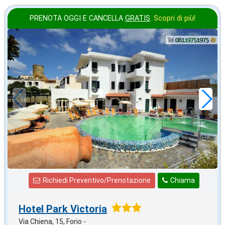
PRENOTA OGGI E CANCELLA
GRATIS
.
Scopri di più!
agosto
in offerta da
70
€
,00
a notte
Richiedi Preventivo/Prenotazione
Chiama
Hotel Park Victoria
Via Chiena, 15, Forio -