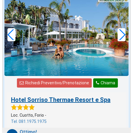
agosto
in offerta da
87
€
,00
a notte
Richiedi Preventivo/Prenotazione
Chiama
Hotel Sorriso Thermae Resort e Spa
Loc. Cuotto, Forio -
Tel. 081.1975.1975
Ottimo!