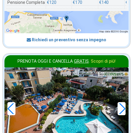
Pensione Completa
€120
€170
€140
€11
Richiedi un preventivo senza impegno
PRENOTA OGGI E CANCELLA
GRATIS
.
Scopri di più!
agosto
in offerta da
110
€
,00
a notte