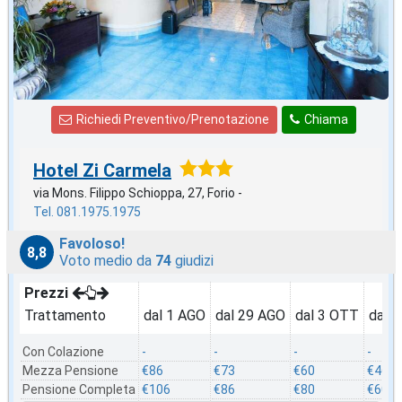
Richiedi Preventivo/Prenotazione
Chiama
Hotel Zi Carmela
via Mons. Filippo Schioppa, 27, Forio -
Tel. 081.1975.1975
Favoloso!
8,8
Voto medio da
74
giudizi
Prezzi
Trattamento
dal 1 AGO
dal 29 AGO
dal 3 OTT
dal 
Con Colazione
-
-
-
-
Mezza Pensione
€86
€73
€60
€46
Pensione Completa
€106
€86
€80
€60