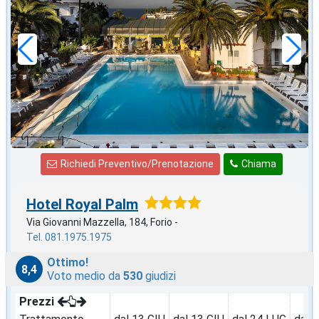
in offerta da
69
€
,00
a notte
Richiedi Preventivo/Prenotazione
Chiama
Hotel Royal Palm
Via Giovanni Mazzella, 184, Forio -
Tel. 081.1975.1975
Ottimo!
8,4
Voto medio da
530
giudizi
Prezzi