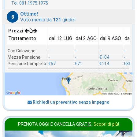
Tel. 081.1975.1975
Ottimo!
8
Voto medio da
121
giudizi
Prezzi
Trattamento
dal 12 LUG
dal 2 AGO
dal 9 AGO
dal 2
Con Colazione
-
-
-
-
Mezza Pensione
-
-
€104
-
Pensione Completa
€57
€71
€114
€85
Richiedi un preventivo senza impegno
PRENOTA OGGI E CANCELLA
GRATIS
.
Scopri di più!