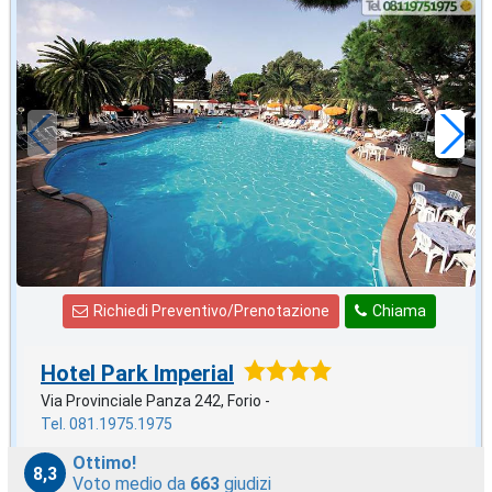
agosto
in offerta da
56
€
,00
a notte
Richiedi Preventivo/Prenotazione
Chiama
Hotel Park Imperial
Via Provinciale Panza 242, Forio -
Tel. 081.1975.1975
Ottimo!
8,3
Voto medio da
663
giudizi