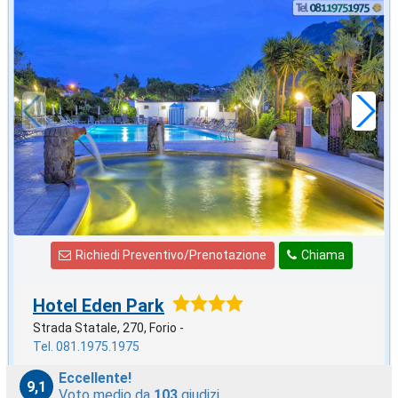
agosto
in offerta da
88
€
,43
a notte
Richiedi Preventivo/Prenotazione
Chiama
Hotel Eden Park
Strada Statale, 270, Forio -
Tel. 081.1975.1975
Eccellente!
9,1
Voto medio da
103
giudizi