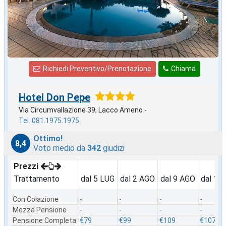
Richiedi Preventivo/Prenotazione
Chiama
Hotel Don Pepe
Via Circumvallazione 39, Lacco Ameno -
Tel. 081.1975.1975
Ottimo!
8,4
Voto medio da
342
giudizi
Prezzi
Trattamento
dal 5 LUG
dal 2 AGO
dal 9 AGO
dal 16
Con Colazione
-
-
-
-
Mezza Pensione
-
-
-
-
Pensione Completa
€79
€99
€109
€107