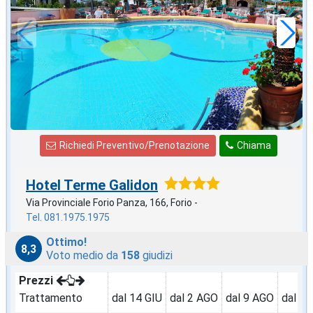
58
€
,05
a notte
Richiedi Preventivo/Prenotazione
Chiama
Hotel Terme Galidon
Via Provinciale Forio Panza, 166, Forio -
Tel. 081.1975.1975
Ottimo!
8,3
Voto medio da
158
giudizi
Prezzi
Trattamento
dal 14 GIU
dal 2 AGO
dal 9 AGO
dal 3