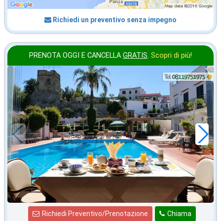
Richiedi un preventivo senza impegno
PRENOTA OGGI E CANCELLA
GRATIS
.
Scopri di più!
agosto
in offerta da
76
€
,00
a notte
Richiedi Preventivo/Prenotazione
Chiama