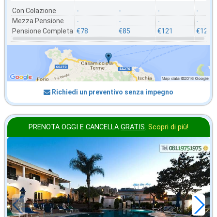
Con Colazione
-
-
-
-
Mezza Pensione
-
-
-
-
Pensione Completa
€78
€85
€121
€125
Richiedi un preventivo senza impegno
PRENOTA OGGI E CANCELLA
GRATIS
.
Scopri di più!
agosto
in offerta da
92
€
,71
a notte