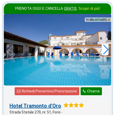
PRENOTA OGGI E CANCELLA
GRATIS
.
Scopri di più!
agosto
in offerta da
57
€
,00
a notte
Richiedi Preventivo/Prenotazione
Chiama
Hotel Tramonto d'Oro
Strada Statale 270, nr. 51, Forio -