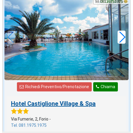
agosto
in offerta da
52
€
,71
a notte
Richiedi Preventivo/Prenotazione
Chiama
Hotel Castiglione Village & Spa
Via Fumerie, 2, Forio -
Tel. 081.1975.1975