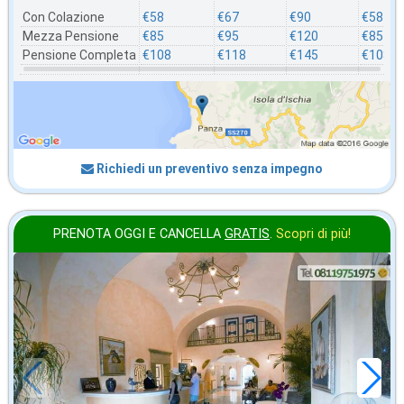
Con Colazione
€58
€67
€90
€58
Mezza Pensione
€85
€95
€120
€85
Pensione Completa
€108
€118
€145
€108
Richiedi un preventivo senza impegno
PRENOTA OGGI E CANCELLA
GRATIS
.
Scopri di più!
agosto
in offerta da
73
€
,36
a notte