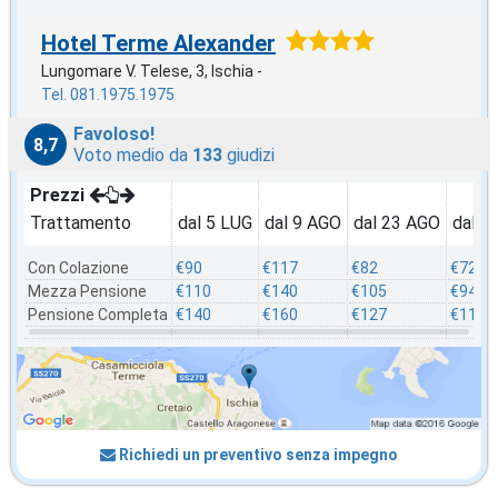
Hotel Terme Alexander
Lungomare V. Telese, 3, Ischia -
Tel. 081.1975.1975
Favoloso!
8,7
Voto medio da
133
giudizi
Prezzi
Trattamento
dal 5 LUG
dal 9 AGO
dal 23 AGO
dal 3
Con Colazione
€90
€117
€82
€72
Mezza Pensione
€110
€140
€105
€94
Pensione Completa
€140
€160
€127
€117
Richiedi un preventivo senza impegno