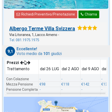
Richiedi Preventivo/Prenotazione
Chiama
Albergo Terme Villa Svizzera
Via Litoranea, 1, Lacco Ameno -
Tel. 081.1975.1975
Eccellente!
9,1
Voto medio da
101
giudizi
Prezzi
Trattamento
dal 26 LUG
dal 2 AGO
dal 9 AGO
dal 1
Con Colazione
-
-
-
-
Mezza Pensione
€98
€118
€142
€135
Pensione Completa
-
-
-
-