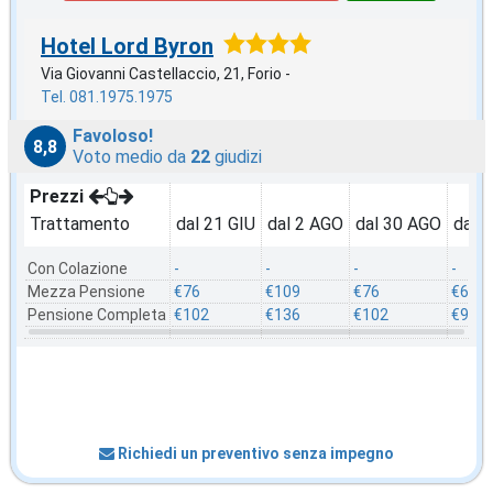
Hotel Lord Byron
Via Giovanni Castellaccio, 21, Forio -
Tel. 081.1975.1975
Favoloso!
8,8
Voto medio da
22
giudizi
Prezzi
Trattamento
dal 21 GIU
dal 2 AGO
dal 30 AGO
dal 
Con Colazione
-
-
-
-
Mezza Pensione
€76
€109
€76
€69
Pensione Completa
€102
€136
€102
€96
Richiedi un preventivo senza impegno