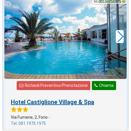
agosto
in offerta da
52
€
,71
a notte
Richiedi Preventivo/Prenotazione
Chiama
Hotel Castiglione Village & Spa
Via Fumerie, 2, Forio -
Tel. 081.1975.1975