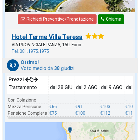
Richiedi Preventivo/Prenotazione
Chiama
Hotel Terme Villa Teresa
VIA PROVINCIALE PANZA, 150, Forio -
Tel. 081.1975.1975
Ottimo!
8,2
Voto medio da
38
giudizi
Prezzi
Trattamento
dal 28 GIU
dal 2 AGO
dal 9 AGO
dal 1
Con Colazione
-
-
-
-
Mezza Pensione
€66
€91
€103
€103
Pensione Completa
€75
€100
€112
€112