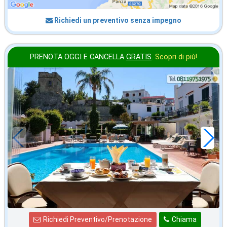
Richiedi un preventivo senza impegno
PRENOTA OGGI E CANCELLA
GRATIS
.
Scopri di più!
agosto
in offerta da
76
€
,00
a notte
Richiedi Preventivo/Prenotazione
Chiama