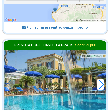
Richiedi un preventivo senza impegno
PRENOTA OGGI E CANCELLA
GRATIS
.
Scopri di più!
agosto
in offerta da
118
€
,57
a notte