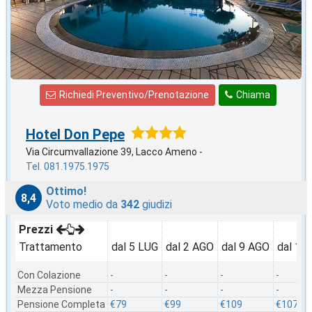
Richiedi Preventivo/Prenotazione
Chiama
Hotel Don Pepe
Via Circumvallazione 39, Lacco Ameno -
Tel. 081.1975.1975
Ottimo!
8,4
Voto medio da
342
giudizi
Prezzi
Trattamento
dal 5 LUG
dal 2 AGO
dal 9 AGO
dal 16
Con Colazione
-
-
-
-
Mezza Pensione
-
-
-
-
Pensione Completa
€79
€99
€109
€107