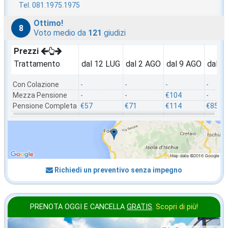
Tel. 081.1975.1975
Ottimo!
8
Voto medio da
121
giudizi
Prezzi
Trattamento
dal 12 LUG
dal 2 AGO
dal 9 AGO
dal 2
Con Colazione
-
-
-
-
Mezza Pensione
-
-
€104
-
Pensione Completa
€57
€71
€114
€85
Richiedi un preventivo senza impegno
PRENOTA OGGI E CANCELLA
GRATIS
.
Scopri di più!