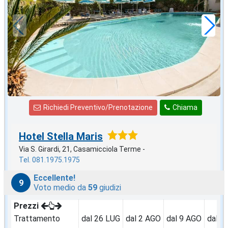
82
€
,71
a notte
Richiedi Preventivo/Prenotazione
Chiama
Hotel Stella Maris
Via S. Girardi, 21, Casamicciola Terme -
Tel. 081.1975.1975
Eccellente!
9
Voto medio da
59
giudizi
Prezzi
Trattamento
dal 26 LUG
dal 2 AGO
dal 9 AGO
dal 1