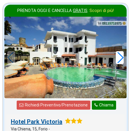
PRENOTA OGGI E CANCELLA
GRATIS
.
Scopri di più!
agosto
in offerta da
70
€
,00
a notte
Richiedi Preventivo/Prenotazione
Chiama
Hotel Park Victoria
Via Chiena, 15, Forio -