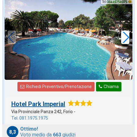
agosto
in offerta da
56
€
,00
a notte
Richiedi Preventivo/Prenotazione
Chiama
Hotel Park Imperial
Via Provinciale Panza 242, Forio -
Tel. 081.1975.1975
Ottimo!
8,3
Voto medio da
663
giudizi