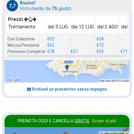
Buono!
7,7
Voto medio da
75
giudizi
Prezzi
Trattamento
dal 5 LUG
dal 12 LUG
dal 2 AGO
dal 2
Con Colazione
€52
-
€58
-
Mezza Pensione
€62
-
€72
-
Pensione Completa
€78
€57
€92
€71
Richiedi un preventivo senza impegno
PRENOTA OGGI E CANCELLA
GRATIS
.
Scopri di più!