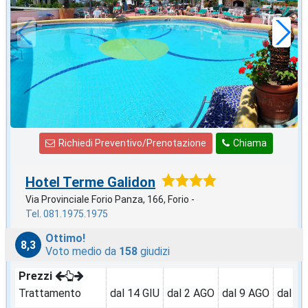
58
€
,05
a notte
Richiedi Preventivo/Prenotazione
Chiama
Hotel Terme Galidon
Via Provinciale Forio Panza, 166, Forio -
Tel. 081.1975.1975
Ottimo!
8,3
Voto medio da
158
giudizi
Prezzi
Trattamento
dal 14 GIU
dal 2 AGO
dal 9 AGO
dal 3