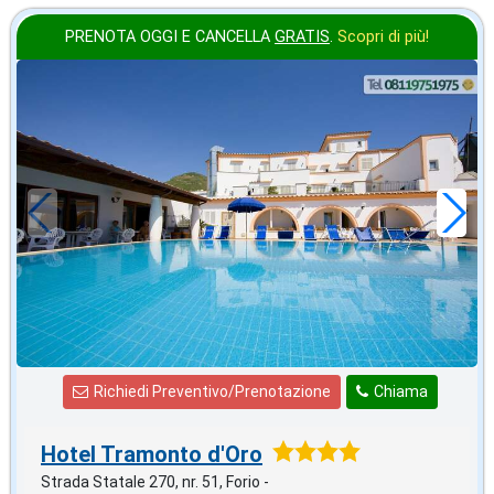
PRENOTA OGGI E CANCELLA
GRATIS
.
Scopri di più!
agosto
in offerta da
57
€
,00
a notte
Richiedi Preventivo/Prenotazione
Chiama
Hotel Tramonto d'Oro
Strada Statale 270, nr. 51, Forio -