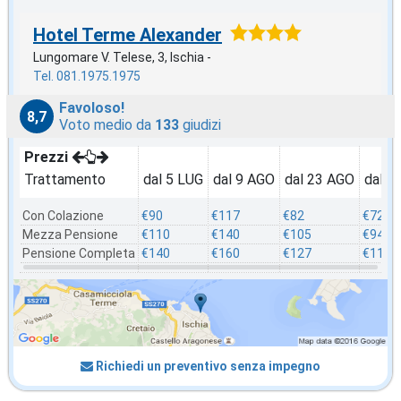
Hotel Terme Alexander
Lungomare V. Telese, 3, Ischia -
Tel. 081.1975.1975
Favoloso!
8,7
Voto medio da
133
giudizi
Prezzi
Trattamento
dal 5 LUG
dal 9 AGO
dal 23 AGO
dal 3
Con Colazione
€90
€117
€82
€72
Mezza Pensione
€110
€140
€105
€94
Pensione Completa
€140
€160
€127
€117
Richiedi un preventivo senza impegno