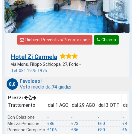
Richiedi Preventivo/Prenotazione
Chiama
Hotel Zi Carmela
via Mons. Filippo Schioppa, 27, Forio -
Tel. 081.1975.1975
Favoloso!
8,8
Voto medio da
74
giudizi
Prezzi
Trattamento
dal 1 AGO
dal 29 AGO
dal 3 OTT
dal 
Con Colazione
-
-
-
-
Mezza Pensione
€86
€73
€60
€46
Pensione Completa
€106
€86
€80
€60