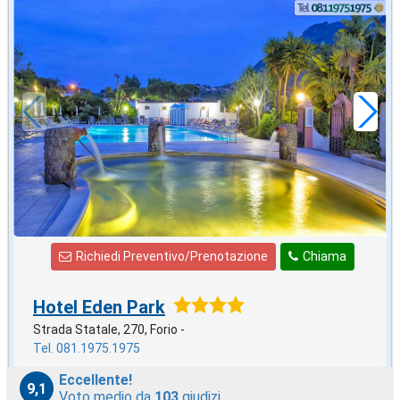
agosto
in offerta da
88
€
,43
a notte
Richiedi Preventivo/Prenotazione
Chiama
Hotel Eden Park
Strada Statale, 270, Forio -
Tel. 081.1975.1975
Eccellente!
9,1
Voto medio da
103
giudizi