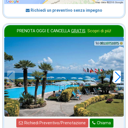
Richiedi un preventivo senza impegno
PRENOTA OGGI E CANCELLA
GRATIS
.
Scopri di più!
agosto
in offerta da
72
€
,00
a notte
Richiedi Preventivo/Prenotazione
Chiama