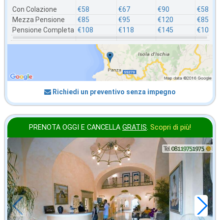
Con Colazione
€58
€67
€90
€58
Mezza Pensione
€85
€95
€120
€85
Pensione Completa
€108
€118
€145
€108
Richiedi un preventivo senza impegno
PRENOTA OGGI E CANCELLA
GRATIS
.
Scopri di più!
agosto
in offerta da
73
€
,36
a notte