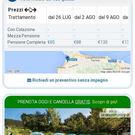
Prezzi
Trattamento
dal 26 LUG
dal 2 AGO
dal 9 AGO
dal 1
Con Colazione
-
-
-
-
Mezza Pensione
-
-
-
-
Pensione Completa
€85
€88
€135
€132
Richiedi un preventivo senza impegno
PRENOTA OGGI E CANCELLA
GRATIS
.
Scopri di più!
agosto
in offerta da