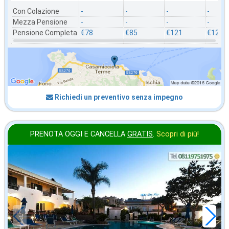
Con Colazione
-
-
-
-
Mezza Pensione
-
-
-
-
Pensione Completa
€78
€85
€121
€125
Richiedi un preventivo senza impegno
PRENOTA OGGI E CANCELLA
GRATIS
.
Scopri di più!
agosto
in offerta da
92
€
,71
a notte