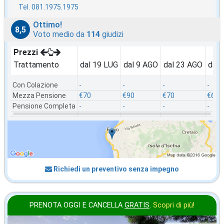
Tel. 081.1975.1975
Ottimo!
8,5
Voto medio da
114
giudizi
Prezzi
Trattamento
dal 19 LUG
dal 9 AGO
dal 23 AGO
dal 
Con Colazione
-
-
-
-
Mezza Pensione
€70
€90
€70
€60
Pensione Completa
-
-
-
-
Richiedi un preventivo senza impegno
PRENOTA OGGI E CANCELLA
GRATIS
.
Scopri di più!