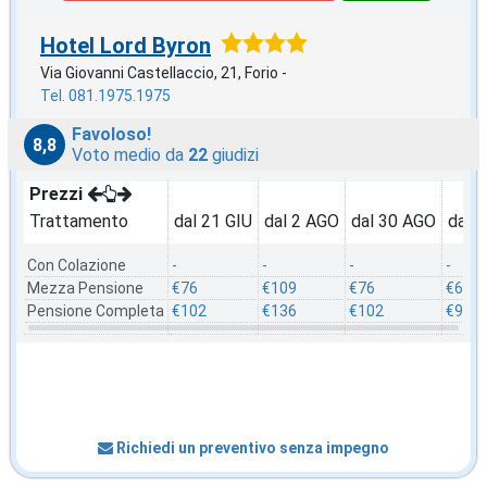
Hotel Lord Byron
Via Giovanni Castellaccio, 21, Forio -
Tel. 081.1975.1975
Favoloso!
8,8
Voto medio da
22
giudizi
Prezzi
Trattamento
dal 21 GIU
dal 2 AGO
dal 30 AGO
dal 
Con Colazione
-
-
-
-
Mezza Pensione
€76
€109
€76
€69
Pensione Completa
€102
€136
€102
€96
Richiedi un preventivo senza impegno