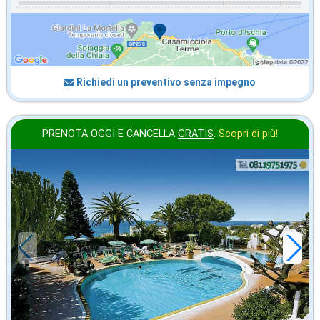
Richiedi un preventivo senza impegno
PRENOTA OGGI E CANCELLA
GRATIS
.
Scopri di più!
agosto
in offerta da
66
€
,14
a notte