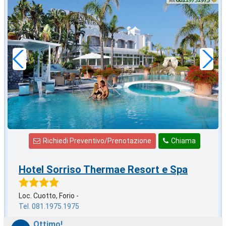
agosto
in offerta da
87
€
,00
a notte
Richiedi Preventivo/Prenotazione
Chiama
Hotel Sorriso Thermae Resort e Spa
Loc. Cuotto, Forio -
Tel. 081.1975.1975
Ottimo!