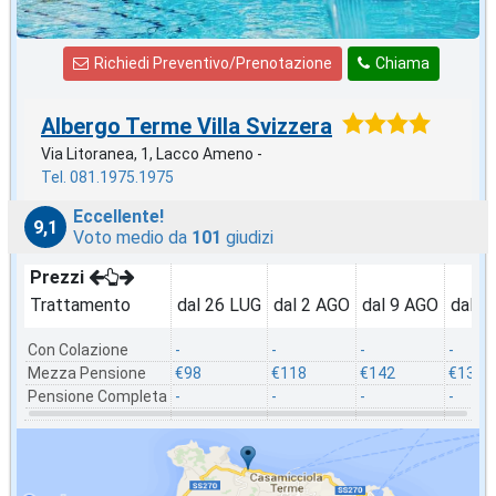
Richiedi Preventivo/Prenotazione
Chiama
Albergo Terme Villa Svizzera
Via Litoranea, 1, Lacco Ameno -
Tel. 081.1975.1975
Eccellente!
9,1
Voto medio da
101
giudizi
Prezzi
Trattamento
dal 26 LUG
dal 2 AGO
dal 9 AGO
dal 1
Con Colazione
-
-
-
-
Mezza Pensione
€98
€118
€142
€135
Pensione Completa
-
-
-
-