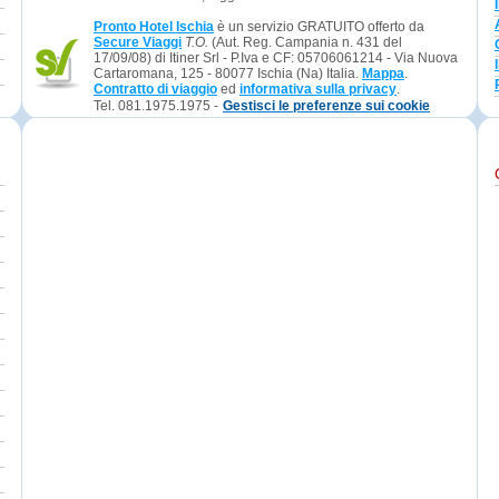
Pronto Hotel Ischia
è un servizio GRATUITO offerto da
Secure Viaggi
T.O.
(Aut. Reg. Campania n. 431 del
17/09/08) di Itiner Srl - P.Iva e CF: 05706061214 - Via Nuova
Cartaromana, 125 - 80077 Ischia (Na) Italia.
Mappa
.
Contratto di viaggio
ed
informativa sulla privacy
.
Tel. 081.1975.1975 -
Gestisci le preferenze sui cookie