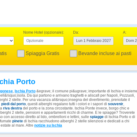
Nome Hotel (opzionale):
Da:
A:
tis
Spiaggia Gratis
Bevande incluse ai pasti
schia Porto
agonese
,
Ischia Porto
&egrave; il comune pi&ugrave; importante di Ischia e insiem
ell&rsquo;isola. Da qui partono e arrivano traghetti e aliscafi per Napoli, Pozzuoli,
lberghi 2 stelle. Per una vacanza all&rsquo;insegna del divertimento, prenotate il
a
piedi dal porto
, questi alberghi regalano tutti i colori e i sapori di
souvenir
,
la
riva destra
del porto e la zona circostante. Ischia Ponte invece, borgo chic e
alberghi 2 stelle, pensioni e appartamenti ricchi di charme. E le spiagge? Troverete
o con accesso diretto al lido, ombrelloni e lettini, sulle
spiagge
di Ischia Porto o di
rofumate
pinete
di Ischia racchiudono alberghi 2 stelle silenziosi e dedicati a chi
estate al mare. Altre
notizie su Ischia