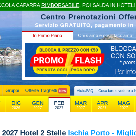
CCOLA CAPARRA
RIMBORSABILE
, POI SALDA IN HOTEL!
Centro Prenotazioni Offer
Servizio GRATUITO, pagamento in 
In Primo Piano
Chi siamo e cosa facciamo
Gruppi
Offerte Traghetti
Aiuto/FAQ
Cosa fare e vedere a I
New
2026
2027
2027
2027
2027
2027
 2027
Hotel 2 Stelle
Ischia Porto - Migli