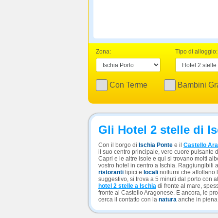
Zona:
Tipo di alloggio:
Con Terme
Bambini Gra
Gli Hotel 2 stelle di I
Con il borgo di
Ischia Ponte
e il
Castello Ar
il suo centro principale, vero cuore pulsante d
Capri e le altre isole e qui si trovano molti a
vostro hotel in centro a Ischia. Raggiungibili 
ristoranti
tipici e
locali
notturni che affollano 
suggestivo, si trova a 5 minuti dal porto con 
hotel 2 stelle a Ischia
di fronte al mare, spess
fronte al Castello Aragonese. E ancora, le p
cerca il contatto con la
natura
anche in piena 