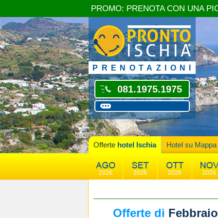
PROMO: PRENOTA CON UNA PI
PRENOTAZIONI
081.1975.1975
Offerte
hotel Ischia
Hotel su Mappa
2026
2026
2026
2026
Offerte di
Febbraio