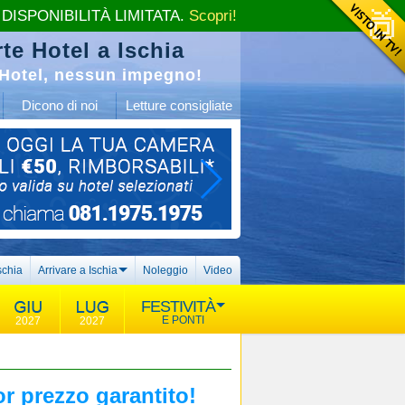
 DISPONIBILITÀ LIMITATA.
Scopri!
te Hotel a Ischia
Hotel, nessun impegno!
Dicono di noi
Letture consigliate
schia
Arrivare a Ischia
Noleggio
Video
FESTIVITÀ
E PONTI
2027
2027
or prezzo garantito!