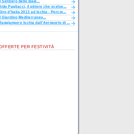
Il Sentiero delle Baie...
Aldo Pagliacci, il pittore che scelse...
Giro d'Italia 2013 ad Ischia - Percor...
Il Giardino Mediterraneo...
Raggiungere Ischia dall'Aeroporto di ...
OFFERTE PER FESTIVITÀ