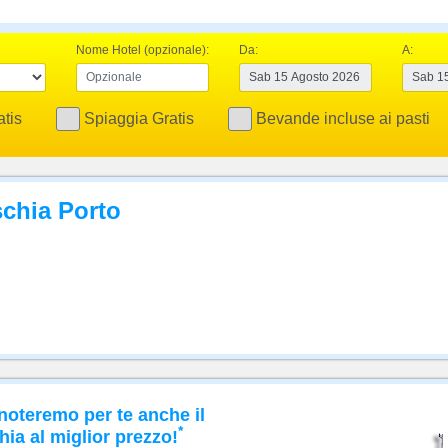
Nome Hotel (opzionale):
Da:
A:
tis
Spiaggia Gratis
Bevande incluse ai pasti
schia Porto
noteremo per te anche il
*
hia al miglior prezzo!