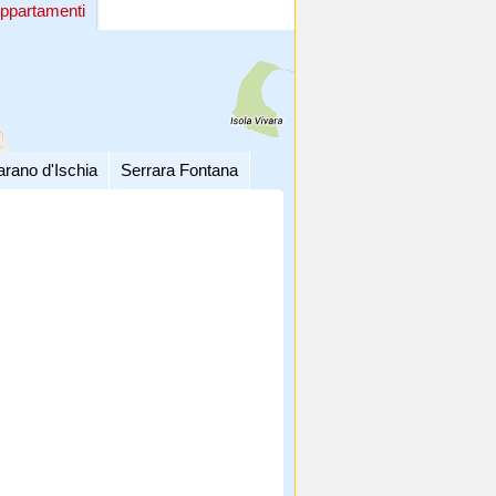
ppartamenti
arano d'Ischia
Serrara Fontana