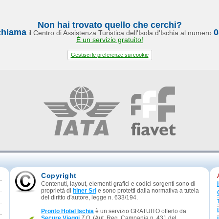
Non hai trovato quello che cerchi?
chiama
0
il Centro di Assistenza Turistica dell'Isola d'Ischia al numero
È un servizio gratuito!
Gestisci le preferenze sui cookie
Copyright
Contenuti, layout, elementi grafici e codici sorgenti sono di
proprietà di
Itiner Srl
e sono protetti dalla normativa a tutela
del diritto d'autore, legge n. 633/194.
Pronto Hotel Ischia
è un servizio GRATUITO offerto da
Secure Viaggi
T.O.
(Aut. Reg. Campania n. 431 del