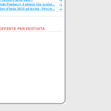
Il Sentiero delle Baie...
Aldo Pagliacci, il pittore che scelse...
Giro d'Italia 2013 ad Ischia - Percor...
OFFERTE PER FESTIVITÀ