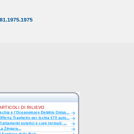
81.1975.1975
ARTICOLI DI RILIEVO
Ischia e l'Oceanomare Delphis Onlus...
Offerta Traghetto per Ischia €70 auto...
Trattamenti estetici e cure termali: ...
La Zingara...