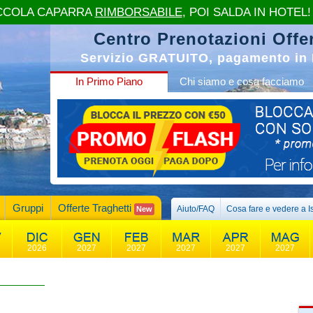
CCOLA CAPARRA
RIMBORSABILE
, POI SALDA IN HOTEL!
Centro Prenotazioni Offer
Servizio GRATUITO, pagamento in 
In Primo Piano
Chi siamo e cosa facciamo
Gruppi
Offerte Traghetti
Aiuto/FAQ
Cosa fare e vedere a I
New
2026
2027
2027
2027
2027
2027