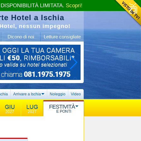
 DISPONIBILITÀ LIMITATA.
Scopri!
te Hotel a Ischia
Hotel, nessun impegno!
Dicono di noi
Letture consigliate
schia
Arrivare a Ischia
Noleggio
Video
FESTIVITÀ
E PONTI
2027
2027