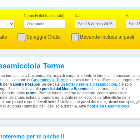
Nome Hotel (opzionale):
Da:
A:
tis
Spiaggia Gratis
Bevande incluse ai pasti
 Casamicciola Terme
cque termali ma a Casamicciola, ricca di sorgenti e fonti, le terme e il benessere son
ineta, il comune di
Casamicciola Terme
si trova a nord e si affaccia sul lungomare
ti
per
Napoli
e
Pozzuoli
. Se cercate un
hotel 3 stelle a Casamicciola
, c’è solo
rghi 3 stelle si trova alle
pendici del Monte Epomeo
, nella tranquillità della
ti benefici delle
terme
. Piscine termali interne ed esterne, centro benessere
le, solarium, ristoranti panoramici e tanto relax: ecco le caratteristiche delle
spettano piccoli e confortevoli hotel 3 stelle a due passi dal mare, alcuni con spiaggi
 di autobus i punti più belli dell’isola d’Ischia. Altre
notizie su Casamicciola
noteremo per te anche il