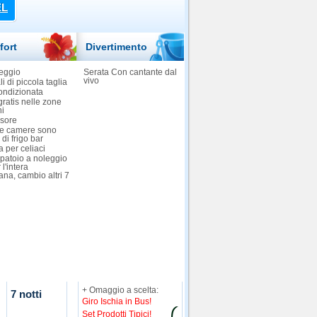
EL
fort
Divertimento
eggio
Serata Con cantante dal
vivo
i di piccola taglia
ondizionata
gratis nelle zone
i
sore
 le camere sono
 di frigo bar
 per celiaci
patoio a noleggio
 l'intera
ana, cambio altri 7
+ Omaggio a scelta:
7 notti
Giro Ischia in Bus!
Set Prodotti Tipici!