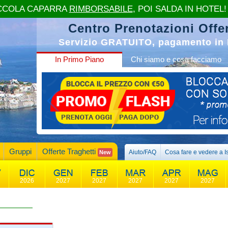
CCOLA CAPARRA
RIMBORSABILE
, POI SALDA IN HOTEL!
Centro Prenotazioni Offer
Servizio GRATUITO, pagamento in 
In Primo Piano
Chi siamo e cosa facciamo
Gruppi
Offerte Traghetti
Aiuto/FAQ
Cosa fare e vedere a I
New
2026
2027
2027
2027
2027
2027