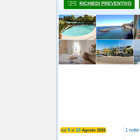
RICHIEDI PREVENTIVO
9
16
1 notte
dal
al
Agosto 2026