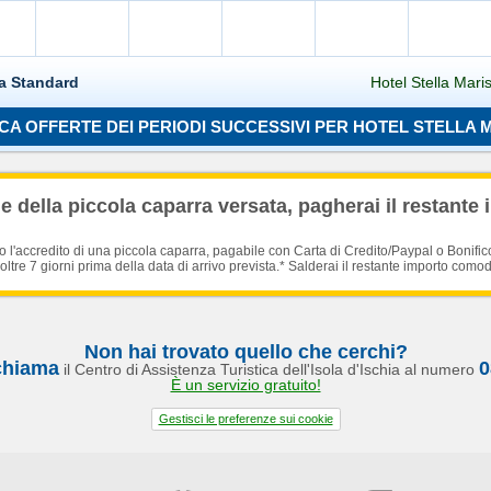
a Standard
Hotel Stella Mari
CA OFFERTE DEI PERIODI SUCCESSIVI PER HOTEL STELLA 
Caricamento in corso...
 della piccola caparra versata, pagherai il restante 
'accredito di una piccola caparra, pagabile con Carta di Credito/Paypal o Bonific
oltre 7 giorni prima della data di arrivo prevista.* Salderai il restante importo como
Non hai trovato quello che cerchi?
chiama
0
il Centro di Assistenza Turistica dell'Isola d'Ischia al numero
È un servizio gratuito!
Gestisci le preferenze sui cookie