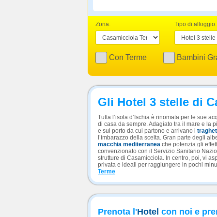
Zona:
Tipo di alloggio:
Con Terme
Bambini Gra
Gli Hotel 3 stelle di
Tutta l’isola d’Ischia è rinomata per le sue a
di casa da sempre. Adagiato tra il mare e la p
e sul porto da cui partono e arrivano i
traghet
l’imbarazzo della scelta. Gran parte degli albe
macchia mediterranea
che potenzia gli effet
convenzionato con il Servizio Sanitario Naziona
strutture di Casamicciola. In centro, poi, vi a
privata e ideali per raggiungere in pochi minuti
Terme
Prenota l'
Hotel
con noi e pre