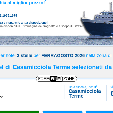
*
hia al miglior prezzo!
81.1975.1975
nza e risparmio a tua disposizione!
 disponibilità. L'immagine del traghetto è a scopo illustrativo.
per hotel
3 stelle
per
FERRAGOSTO 2026
nella zona di
tel di Casamicciola Terme selezionati da
of
Isola d'Ischia, località:
Casamicciola
Terme
me