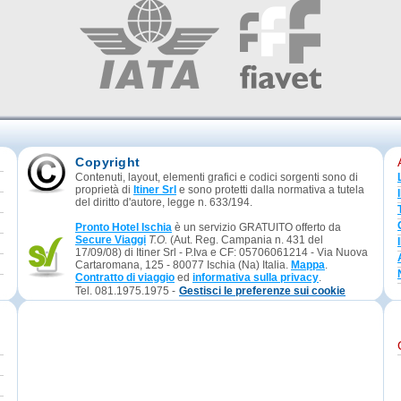
Copyright
Contenuti, layout, elementi grafici e codici sorgenti sono di
proprietà di
Itiner Srl
e sono protetti dalla normativa a tutela
del diritto d'autore, legge n. 633/194.
Pronto Hotel Ischia
è un servizio GRATUITO offerto da
Secure Viaggi
T.O.
(Aut. Reg. Campania n. 431 del
17/09/08) di Itiner Srl - P.Iva e CF: 05706061214 - Via Nuova
Cartaromana, 125 - 80077 Ischia (Na) Italia.
Mappa
.
Contratto di viaggio
ed
informativa sulla privacy
.
Tel. 081.1975.1975 -
Gestisci le preferenze sui cookie