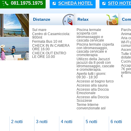
081.1975.1975
SCHEDA HOTEL
SITO HOT
Distanze
Relax
Com
Sul mare
Piscina termale
Parch
scoperta con
Centro di Casamicciola:
Animal
idromassaggio e
900mt
Aria c
cascata cervicale
Fermata Bus 10 mt
WI-FI 
Piscina termale coperta
CHECK IN IN CAMERA
comun
con idromassaggio,
ORE 16.00
Ascen
cascata cervicale e
CHECK OUT ENTRO
Tutte
cromoterapia
LE ORE 10.00
dotate
Utilizzo della Jacuzzi
Cucina
jacuzzi da 8 posti con
Accap
idromassaggio, cascate
7€ per
e cromoterapia.
settim
Aperto tutti i giorni:
€
09:30 - 18:30
Accesso al bagno turco
Accesso alla sauna
Accesso alla Doccia
Emozionale
Accesso alla Doccia
Scozzese
Terme Interne
convenzionate asl
2 notti
3 notti
4 notti
5 notti
6 notti