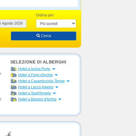
Ordina per:
Cerca
SELEZIONE DI ALBERGHI
Apri menu
Hotel a Ischia Porto
o
Apri menu
Hotel a Forio d'Ischia
Apri menu
Hotel a Casamicciola Terme
Apri menu
Hotel a Lacco Ameno
Apri menu
Hotel a Sant'Angelo
Apri menu
a
Hotel a Barano d'Ischia