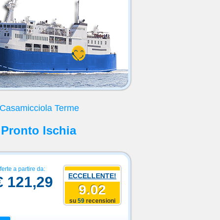
 Casamicciola Terme
 Pronto Ischia
ferte a partire da:
ECCELLENTE!
€ 121,29
9.02
su
59
recensioni