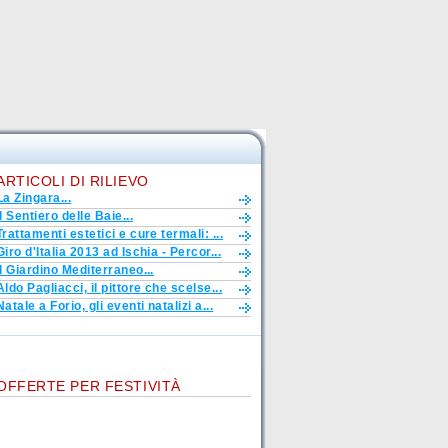
ARTICOLI DI RILIEVO
La Zingara...
Il Sentiero delle Baie...
Trattamenti estetici e cure termali: ...
Giro d'Italia 2013 ad Ischia - Percor...
Il Giardino Mediterraneo...
Aldo Pagliacci, il pittore che scelse...
Natale a Forio, gli eventi natalizi a...
OFFERTE PER FESTIVITÀ