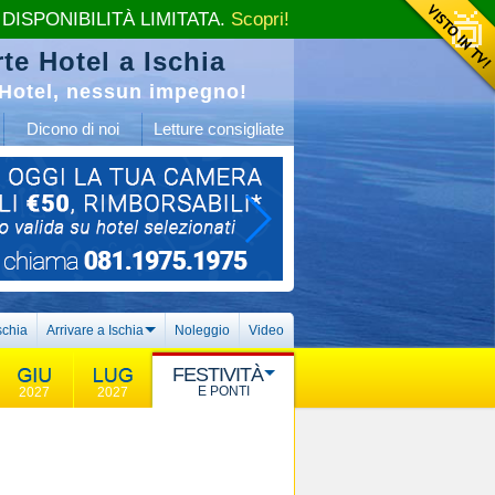
 DISPONIBILITÀ LIMITATA.
Scopri!
te Hotel a Ischia
Hotel, nessun impegno!
Dicono di noi
Letture consigliate
schia
Arrivare a Ischia
Noleggio
Video
FESTIVITÀ
E PONTI
2027
2027