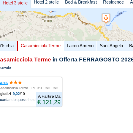
Hotel 2 stelle
Bed & Breakfast
Residence
A
Hotel 3 stelle
d'Ischia
Casamicciola Terme
Lacco Ameno
Sant'Angelo
B
asamicciola Terme
in Offerta FERRAGOSTO 202
icevute
aris
- Casamicciola Terme - Tel. 081.1975.1975
giudizi:
9,02
/10
A Partire Da
guardando questo hotel
€ 121,29