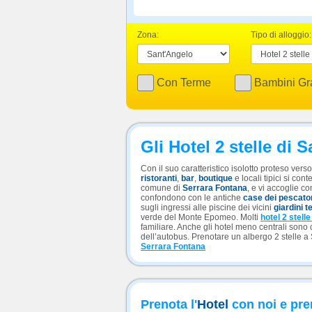
Zona:
Tipo di alloggio:
Con Terme
Bambini Gra
Gli Hotel 2 stelle di 
Con il suo caratteristico isolotto proteso vers
ristoranti
,
bar
,
boutique
e locali tipici si cont
comune di
Serrara Fontana
, e vi accoglie c
confondono con le antiche
case dei pescato
sugli ingressi alle piscine dei vicini
giardini t
verde del Monte Epomeo. Molti
hotel 2 stell
familiare. Anche gli hotel meno centrali sono
dell’autobus. Prenotare un albergo 2 stelle a
Serrara Fontana
Prenota l'
Hotel
con noi e pre