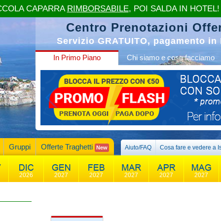
CCOLA CAPARRA
RIMBORSABILE
, POI SALDA IN HOTEL!
Centro Prenotazioni Offer
Servizio GRATUITO, pagamento in 
In Primo Piano
Chi siamo e cosa facciamo
Gruppi
Offerte Traghetti
Aiuto/FAQ
Cosa fare e vedere a I
New
2026
2027
2027
2027
2027
2027