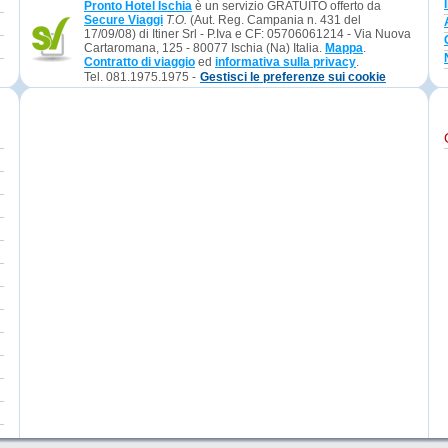
Pronto Hotel Ischia
è un servizio GRATUITO offerto da
Secure Viaggi
T.O.
(Aut. Reg. Campania n. 431 del
17/09/08) di Itiner Srl - P.Iva e CF: 05706061214 - Via Nuova
Cartaromana, 125 - 80077 Ischia (Na) Italia.
Mappa
.
Contratto di viaggio
ed
informativa sulla privacy
.
Tel. 081.1975.1975 -
Gestisci le preferenze sui cookie