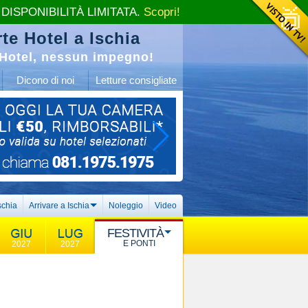
 DISPONIBILITÀ LIMITATA.
Scopri!
te Hotel a Ischia
Hotel, nessun impegno!
Dicono di noi
Letture consigliate
schia
Arrivare a Ischia
Noleggio
Video
FESTIVITÀ
E PONTI
2027
2027