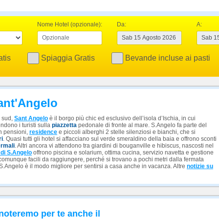
Nome Hotel (opzionale):
Da:
A:
tis
Spiaggia Gratis
Bevande incluse ai pasti
Sant'Angelo
o sud,
Sant Angelo
è il borgo più chic ed esclusivo dell’isola d’Ischia, in cui
endono i turisti sulla
piazzetta
pedonale di fronte al mare. S.Angelo fa parte del
on pensioni,
residence
e piccoli alberghi 2 stelle silenziosi e bianchi, che si
ri
. Quasi tutti gli hotel si affacciano sul verde smeraldino della baia e offrono sconti
ermali
. Altri ancora vi attendono tra giardini di bouganville e hibiscus, nascosti nel
e di S.Angelo
offrono piscina e solarium, ottima cucina, servizio navetta e gestione
 comunque facili da raggiungere, perché si trovano a pochi metri dalla fermata
 S.Angelo è il modo migliore per sentirsi a casa anche in vacanza. Altre
notizie su
noteremo per te anche il