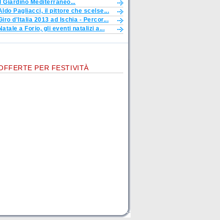
Il Giardino Mediterraneo...
Aldo Pagliacci, il pittore che scelse...
Giro d'Italia 2013 ad Ischia - Percor...
Natale a Forio, gli eventi natalizi a...
OFFERTE PER FESTIVITÀ