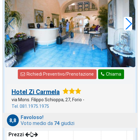
in offerta da
86
€
,71
a notte
Richiedi Preventivo/Prenotazione
Chiama
Hotel Zi Carmela
via Mons. Filippo Schioppa, 27, Forio -
Tel. 081.1975.1975
Favoloso!
8,8
Voto medio da
74
giudizi
Prezzi