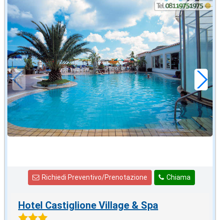
2026 FERRAGOSTO
in offerta da
69
€
,86
a notte
Richiedi Preventivo/Prenotazione
Chiama
Hotel Castiglione Village & Spa