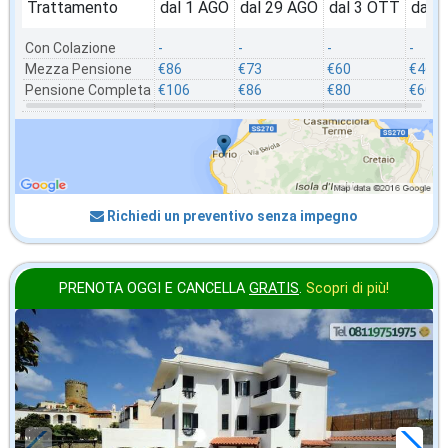
Trattamento
dal 1 AGO
dal 29 AGO
dal 3 OTT
dal 
Con Colazione
-
-
-
-
Mezza Pensione
€86
€73
€60
€46
Pensione Completa
€106
€86
€80
€60
Richiedi un preventivo senza impegno
PRENOTA OGGI E CANCELLA
GRATIS
.
Scopri di più!
2026 FERRAGOSTO
in offerta da
90
€
,00