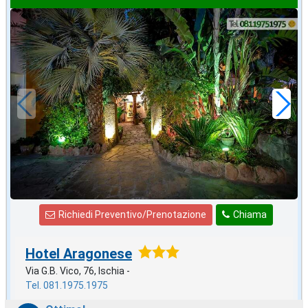
2026 FERRAGOSTO
in offerta da
80
€
,00
a notte
Richiedi Preventivo/Prenotazione
Chiama
Hotel Aragonese
Via G.B. Vico, 76, Ischia -
Tel. 081.1975.1975