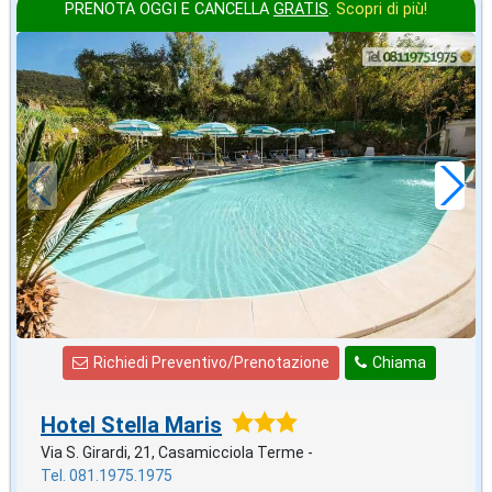
PRENOTA OGGI E CANCELLA
GRATIS
.
Scopri di più!
2026 FERRAGOSTO
in offerta da
121
€
,29
a notte
Richiedi Preventivo/Prenotazione
Chiama
Hotel Stella Maris
Via S. Girardi, 21, Casamicciola Terme -
Tel. 081.1975.1975