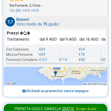
Via Fumerie, 2, Forio -
Tel. 081.1975.1975
Buono!
7,7
Voto medio da
75
giudizi
Prezzi
Trattamento
dal 9 AGO
dal 9 AGO
dal 16 AGO
dal 2
Con Colazione
€69
-
€64
-
Mezza Pensione
€84
-
€78
-
Pensione Completa
€107
€114
€98
€85
Richiedi un preventivo senza impegno
PRENOTA OGGI E CANCELLA
GRATIS
.
Scopri di più!