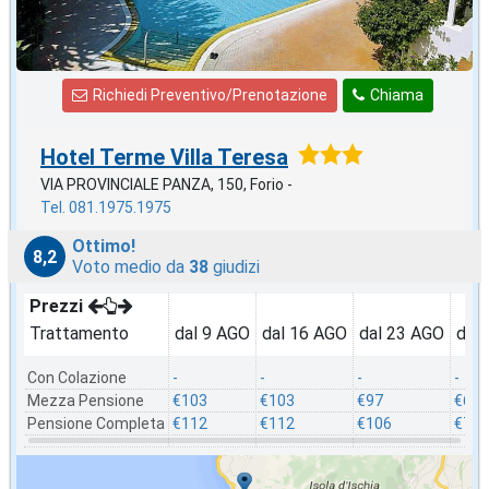
Richiedi Preventivo/Prenotazione
Chiama
Hotel Terme Villa Teresa
VIA PROVINCIALE PANZA, 150, Forio -
Tel. 081.1975.1975
Ottimo!
8,2
Voto medio da
38
giudizi
Prezzi
Trattamento
dal 9 AGO
dal 16 AGO
dal 23 AGO
dal
Con Colazione
-
-
-
-
Mezza Pensione
€103
€103
€97
€66
Pensione Completa
€112
€112
€106
€75