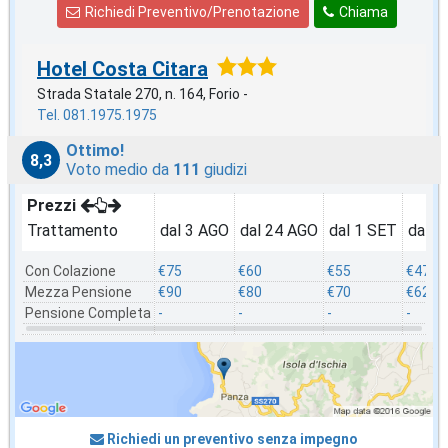
Richiedi Preventivo/Prenotazione
Chiama
Hotel Costa Citara
Strada Statale 270, n. 164, Forio -
Tel. 081.1975.1975
Ottimo!
8,3
Voto medio da
111
giudizi
Prezzi
Trattamento
dal 3 AGO
dal 24 AGO
dal 1 SET
dal 1
Con Colazione
€75
€60
€55
€47
Mezza Pensione
€90
€80
€70
€62
Pensione Completa
-
-
-
-
Richiedi un preventivo senza impegno