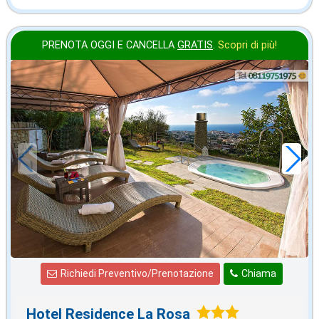
PRENOTA OGGI E CANCELLA
GRATIS
.
Scopri di più!
2026 FERRAGOSTO
in offerta da
98
€
,57
a notte
Richiedi Preventivo/Prenotazione
Chiama
Hotel Residence La Rosa