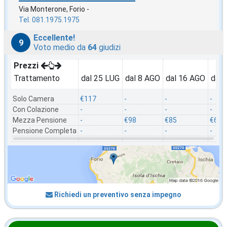
Via Monterone, Forio -
Tel. 081.1975.1975
Eccellente!
9
Voto medio da
64
giudizi
Prezzi
Trattamento
dal 25 LUG
dal 8 AGO
dal 16 AGO
dal 
Solo Camera
€117
-
-
-
Con Colazione
-
-
-
-
Mezza Pensione
-
€98
€85
€64
Pensione Completa
-
-
-
-
Richiedi un preventivo senza impegno