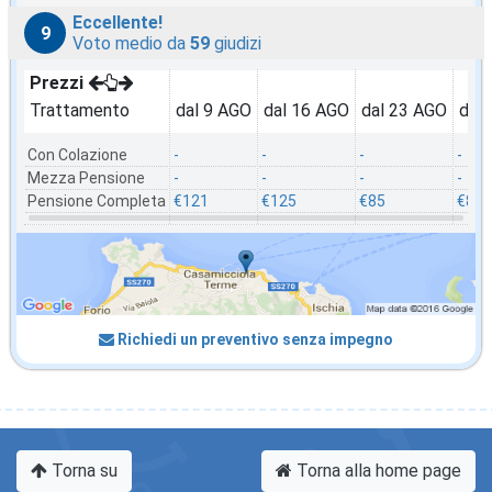
Eccellente!
9
Voto medio da
59
giudizi
Prezzi
Trattamento
dal 9 AGO
dal 16 AGO
dal 23 AGO
dal
Con Colazione
-
-
-
-
Mezza Pensione
-
-
-
-
Pensione Completa
€121
€125
€85
€82
Richiedi un preventivo senza impegno
Torna su
Torna alla home page