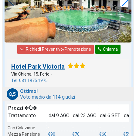
a notte
Richiedi Preventivo/Prenotazione
Chiama
Hotel Park Victoria
Via Chiena, 15, Forio -
Tel. 081.1975.1975
Ottimo!
8,5
Voto medio da
114
giudizi
Prezzi
Trattamento
dal 9 AGO
dal 23 AGO
dal 6 SET
dal 2
Con Colazione
-
-
-
-
Mezza Pensione
€90
€70
€60
€55