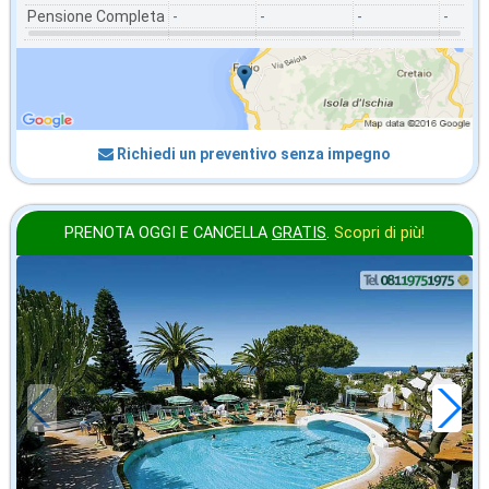
Pensione Completa
-
-
-
-
Richiedi un preventivo senza impegno
PRENOTA OGGI E CANCELLA
GRATIS
.
Scopri di più!
2026 FERRAGOSTO
in offerta da
103
€
,71
a notte