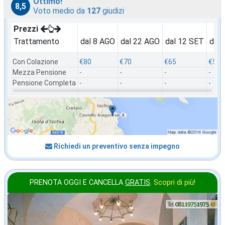
Ottimo!
8,5
Voto medio da
127
giudizi
Prezzi
Trattamento
dal 8 AGO
dal 22 AGO
dal 12 SET
dal 
Con Colazione
€80
€70
€65
€50
Mezza Pensione
-
-
-
-
Pensione Completa
-
-
-
-
Richiedi un preventivo senza impegno
PRENOTA OGGI E CANCELLA
GRATIS
.
Scopri di più!
2026 FERRAGOSTO