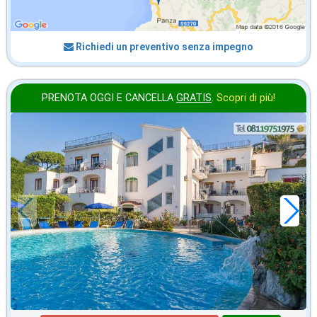
Richiedi un preventivo senza impegno
PRENOTA OGGI E CANCELLA
GRATIS
.
Scopri di più!
2026 FERRAGOSTO
in offerta da
65
€
,00
a notte