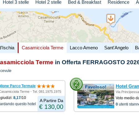
Hotel 3 stelle
Hotel 2 stelle
Bed & Breakfast
Residence
A
d'Ischia
Casamicciola Terme
Lacco Ameno
Sant'Angelo
B
asamicciola Terme
in Offerta FERRAGOSTO 202
icevute
2
Hotel Gran
glione Parco Termale
Favoloso!
- Casamicciola Terme - Tel. 081.1975.1975
Via Principessa
giudizi:
8,17
/10
Voto medio d
081.1975.1975
A Partire Da
uardando questo hotel
0
utenti stan
€ 130,00