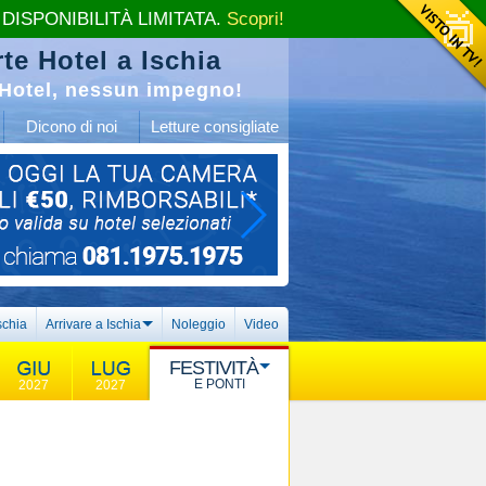
 DISPONIBILITÀ LIMITATA.
Scopri!
te Hotel a Ischia
Hotel, nessun impegno!
Dicono di noi
Letture consigliate
schia
Arrivare a Ischia
Noleggio
Video
FESTIVITÀ
E PONTI
2027
2027