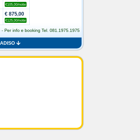
€105,00/notte
€ 875,00
€125,00/notte
 - Per info e booking Tel. 081.1975.1975
RADISO