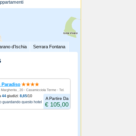
ppartamenti
arano d'Ischia
Serrara Fontana
6
 Paradiso
 Margherita , 20 - Casamicciola Terme - Tel.
a
44
giudizi:
8,65
/10
A Partire Da
no guardando questo hotel
€ 105,00