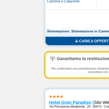
Camera e Colazione
Sistemazione: Sistemazione in Came
CARICA OFFERTE
Garantiamo la restituzione
Per confermare una prenotazione chiediamo l
cancellerai non 
Hotel Gran Paradiso
(
Sito W
Via Principessa Margherita , 20 - 80074
-
Cas