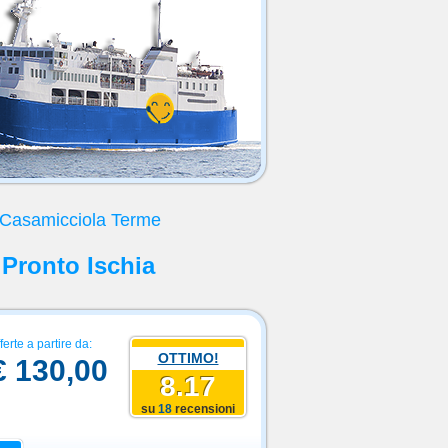
 Casamicciola Terme
 Pronto Ischia
ferte a partire da:
OTTIMO!
€ 130,00
8.17
su
18
recensioni