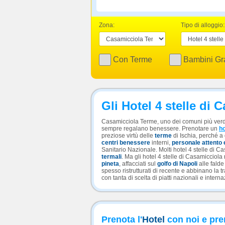
Zona:
Tipo di alloggio:
Con Terme
Bambini Gra
Gli Hotel 4 stelle di
Casamicciola Terme, uno dei comuni più verdi
sempre regalano benessere. Prenotare un
ho
preziose virtù delle
terme
di Ischia, perché a
centri benessere
interni,
personale attento 
Sanitario Nazionale. Molti hotel 4 stelle di 
termali
. Ma gli hotel 4 stelle di Casamicciola
pineta
, affacciati sul
golfo di Napoli
alle falde 
spesso ristrutturati di recente e abbinano la 
con tanta di scelta di piatti nazionali e intern
Prenota l'
Hotel
con noi e pre