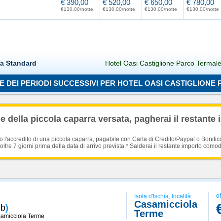
€ 390,00
€ 520,00
€ 650,00
€ 780,00
€130,00/notte
€130,00/notte
€130,00/notte
€130,00/notte
ra Standard
Hotel Oasi Castiglione Parco Termale
 DEI PERIODI SUCCESSIVI PER HOTEL OASI CASTIGLION
Caricamento in corso...
 della piccola caparra versata, pagherai il restante 
'accredito di una piccola caparra, pagabile con Carta di Credito/Paypal o Bonific
oltre 7 giorni prima della data di arrivo prevista.* Salderai il restante importo como
of
Isola d'Ischia, località:
Casamicciola
eb
)
Terme
amicciola Terme