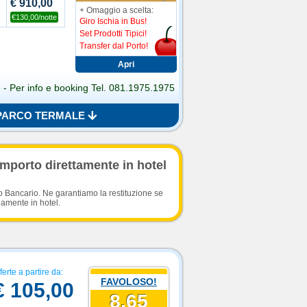
€ 910,00
+ Omaggio a scelta:
€130,00/notte
Giro Ischia in Bus!
Set Prodotti Tipici!
Transfer dal Porto!
 - Per info e booking Tel. 081.1975.1975
E PARCO TERMALE
importo direttamente in hotel
o Bancario. Ne garantiamo la restituzione se
damente in hotel.
ferte a partire da:
FAVOLOSO!
€ 105,00
8.65