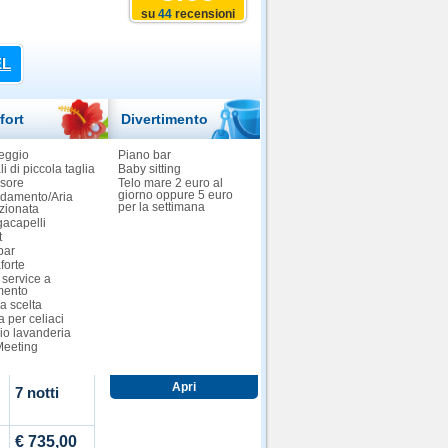
su
44
recensioni
EL
fort
Divertimento
eggio
Piano bar
i di piccola taglia
Baby sitting
sore
Telo mare 2 euro al
giorno oppure 5 euro
ldamento/Aria
per la settimana
zionata
gacapelli
t
bar
forte
service a
mento
a scelta
 per celiaci
io lavanderia
Meeting
7 notti
€ 735,00