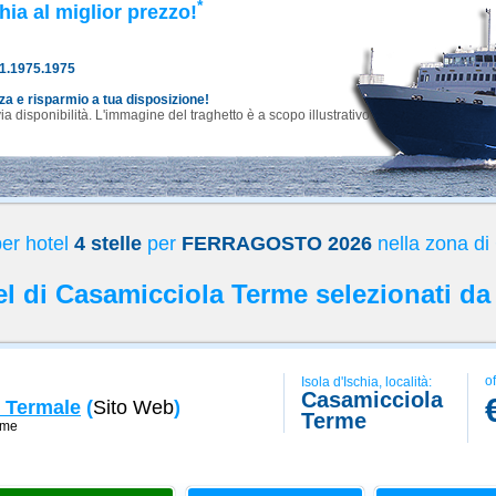
*
hia al miglior prezzo!
81.1975.1975
nza e risparmio a tua disposizione!
 disponibilità. L'immagine del traghetto è a scopo illustrativo.
per hotel
4 stelle
per
FERRAGOSTO 2026
nella zona di
tel di Casamicciola Terme selezionati da
of
Isola d'Ischia, località:
Casamicciola
o Termale
(
Sito Web
)
Terme
rme