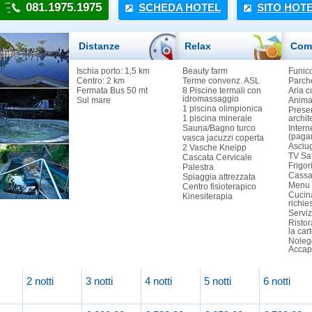
081.1975.1975
SCHEDA HOTEL
SITO HOT
Distanze
Relax
Com
Ischia porto: 1,5 km
Beauty farm
Funico
Centro: 2 km
Terme convenz. ASL
Parche
Fermata Bus 50 mt
8 Piscine termali con
Aria c
idromassaggio
Sul mare
Anima
1 piscina olimpionica
Prese
1 piscina minerale
archite
Sauna/Bagno turco
Intern
(paga
vasca jacuzzi coperta
Asciu
2 Vasche Kneipp
TV Sa
Cascata Cervicale
Frigor
Palestra
Cassa
Spiaggia attrezzata
Menu 
Centro fisioterapico
Cucina
Kinesiterapia
richie
Serviz
Risto
la car
Noleg
Accap
2 notti
3 notti
4 notti
5 notti
6 notti