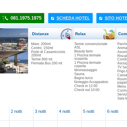
081.1975.1975
SCHEDA HOTEL
SITO HOT
Distanze
Relax
Com
Mare: 200mt
Terme convenzionate
Parch
ASL
Centro: 150mt
Animal
Beauty farm
Porto di Casamicciola:
Ascen
200mt
1 Piscina termale
Risca
scoperta
Terme 800 mt
Condi
1 Piscina termale
Fermata Bus 200 mt
Asciu
coperta
TV Sa
Idromassaggio
Frigo 
Sauna
Cassa
Bagno turco
Room 
Noleggio Accappatoio
paga
Check in 12:00
Menu 
Check out 10:00
Cucina
Serviz
Sala 
2 notti
3 notti
4 notti
5 notti
6 notti