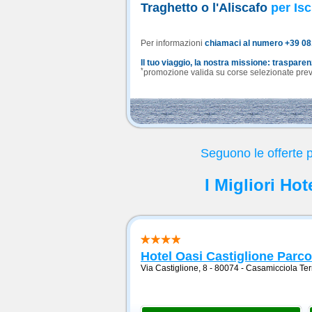
Traghetto o l'Aliscafo
per Isc
Per informazioni
chiamaci al numero +39 0
Il tuo viaggio, la nostra missione: traspare
*
promozione valida su corse selezionate previa
Seguono le offerte 
I Migliori Ho
Hotel Oasi Castiglione Parc
Via Castiglione, 8 - 80074
-
Casamicciola Te