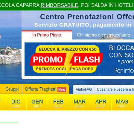
CCOLA CAPARRA
RIMBORSABILE
, POI SALDA IN HOTEL!
Centro Prenotazioni Offer
Servizio GRATUITO, pagamento in 
In Primo Piano
Chi siamo e cosa facciamo
Gruppi
Offerte Traghetti
Aiuto/FAQ
Cosa fare e vedere a I
New
2026
2027
2027
2027
2027
2027