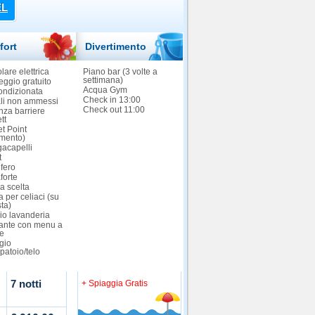
EL
fort
Divertimento
lare elettrica
Piano bar (3 volte a
settimana)
ggio gratuito
Acqua Gym
ondizionata
Check in 13:00
li non ammessi
Check out 11:00
nza barriere
tt
et Point
mento)
gacapelli
t
ifero
forte
a scelta
 per celiaci (su
sta)
io lavanderia
rante con menu a
te
gio
patoio/telo
7 notti
+ Spiaggia Gratis