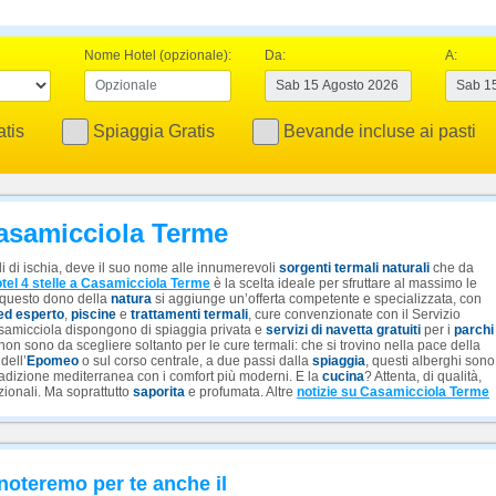
Nome Hotel (opzionale):
Da:
A:
tis
Spiaggia Gratis
Bevande incluse ai pasti
 Casamicciola Terme
 di ischia, deve il suo nome alle innumerevoli
sorgenti termali naturali
che da
tel 4 stelle a Casamicciola Terme
è la scelta ideale per sfruttare al massimo le
 questo dono della
natura
si aggiunge un’offerta competente e specializzata, con
ed esperto
,
piscine
e
trattamenti termali
, cure convenzionate con il Servizio
Casamicciola dispongono di spiaggia privata e
servizi di navetta gratuiti
per i
parchi
 non sono da scegliere soltanto per le cure termali: che si trovino nella pace della
dell’
Epomeo
o sul corso centrale, a due passi dalla
spiaggia
, questi alberghi sono
tradizione mediterranea con i comfort più moderni. E la
cucina
? Attenta, di qualità,
azionali. Ma soprattutto
saporita
e profumata. Altre
notizie su Casamicciola Terme
noteremo per te anche il