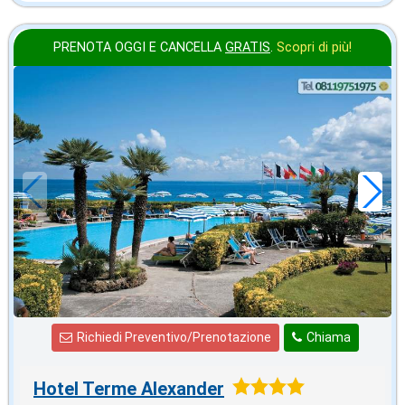
PRENOTA OGGI E CANCELLA
GRATIS
.
Scopri di più!
2026 FERRAGOSTO
in offerta da
117
€
,00
a notte
Richiedi Preventivo/Prenotazione
Chiama
Hotel Terme Alexander