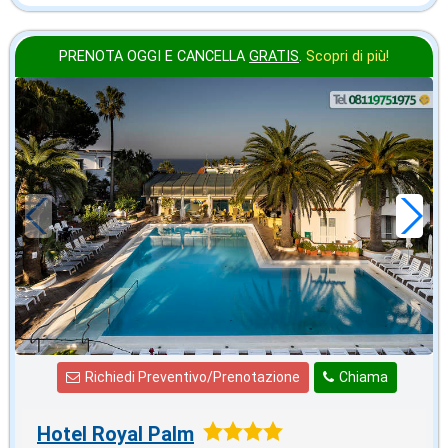
PRENOTA OGGI E CANCELLA
GRATIS
.
Scopri di più!
2026 FERRAGOSTO
in offerta da
100
€
,00
a notte
Richiedi Preventivo/Prenotazione
Chiama
Hotel Royal Palm