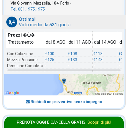
Via Giovanni Mazzella, 184, Forio -
Tel. 081.1975.1975
Ottimo!
8,4
Voto medio da
531
giudizi
Prezzi
Trattamento
dal 8 AGO
dal 11 AGO
dal 14 AGO
dal
Con Colazione
€100
€108
€118
€80
Mezza Pensione
€125
€133
€143
€105
Pensione Completa
-
-
-
-
Richiedi un preventivo senza impegno
PRENOTA OGGI E CANCELLA
GRATIS
.
Scopri di più!