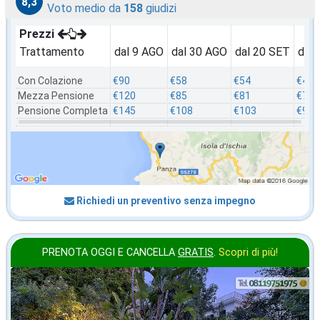
8,3
Voto medio da
158
giudizi
Prezzi
Trattamento
dal 9 AGO
dal 30 AGO
dal 20 SET
dal
Con Colazione
€90
€58
€54
€49
Mezza Pensione
€120
€85
€81
€76
Pensione Completa
€145
€108
€103
€92
Richiedi un preventivo senza impegno
PRENOTA OGGI E CANCELLA
GRATIS
.
Scopri di più!
2026 FERRAGOSTO