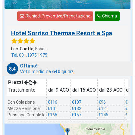
Richiedi Preventivo/Prenotazione
Chiama
Hotel Sorriso Thermae Resort e Spa
Loc. Cuotto, Forio -
Tel. 081.1975.1975
Ottimo!
8,4
Voto medio da
640
giudizi
Prezzi
Trattamento
dal 9 AGO
dal 16 AGO
dal 23 AGO
dal
Con Colazione
€116
€107
€96
€87
Mezza Pensione
€141
€132
€121
€112
Pensione Completa
€165
€157
€146
€137