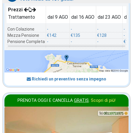
Prezzi
Trattamento
dal 9 AGO
dal 16 AGO
dal 23 AGO
dal
Con Colazione
-
-
-
-
Mezza Pensione
€142
€135
€128
-
Pensione Completa
-
-
-
€121
Richiedi un preventivo senza impegno
PRENOTA OGGI E CANCELLA
GRATIS
.
Scopri di più!
2026 FERRAGOSTO
in offerta da