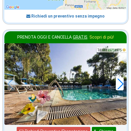
Richiedi un preventivo senza impegno
PRENOTA OGGI E CANCELLA
GRATIS
.
Scopri di più!
2026 FERRAGOSTO
in offerta da
142
€
,86
a notte