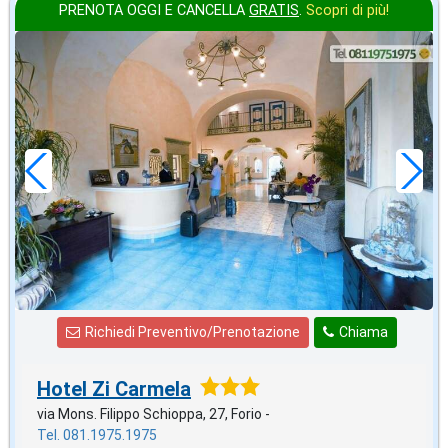
PRENOTA OGGI E CANCELLA
GRATIS
.
Scopri di più!
2026 FERRAGOSTO
in offerta da
86
€
,71
a notte
Richiedi Preventivo/Prenotazione
Chiama
Hotel Zi Carmela
via Mons. Filippo Schioppa, 27, Forio -
Tel. 081.1975.1975