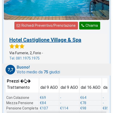
Richiedi Preventivo/Prenotazione
Chiama
Hotel Castiglione Village & Spa
Via Fumerie, 2, Forio -
Tel. 081.1975.1975
Buono!
7,7
Voto medio da
75
giudizi
Prezzi
Trattamento
dal 9 AGO
dal 9 AGO
dal 16 AGO
dal 2
Con Colazione
€69
-
€64
-
Mezza Pensione
€84
-
€78
-
Pensione Completa
€107
€114
€98
€85