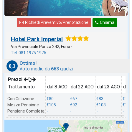
Richiedi Preventivo/Prenotazione
Chiama
Hotel Park Imperial
Via Provinciale Panza 242, Forio -
Tel. 081.1975.1975
Ottimo!
8,3
Voto medio da
663
giudizi
Prezzi
Trattamento
dal 8 AGO
dal 22 AGO
dal 23 AGO
dal
Con Colazione
€80
€67
€83
€75
Mezza Pensione
€105
€92
€108
€100
Pensione Completa
-
-
-
-