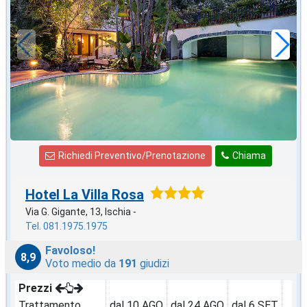
in offerta da
150
€
,00
a notte
Richiedi Preventivo/Prenotazione
Chiama
Hotel La Villa Rosa
Via G. Gigante, 13, Ischia -
Tel. 081.1975.1975
Favoloso!
8,9
Voto medio da
191
giudizi
Prezzi
Trattamento
dal 10 AGO
dal 24 AGO
dal 6 SET