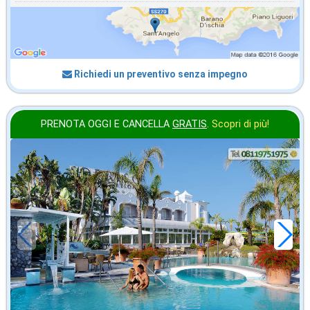
Richiedi un preventivo senza impegno
PRENOTA OGGI E CANCELLA
GRATIS
.
Scopri di più!
2026 FERRAGOSTO
in offerta da
116
€
,21
a notte