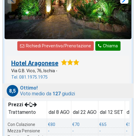
Richiedi Preventivo/Prenotazione
Chiama
Hotel Aragonese
Via G.B. Vico, 76, Ischia -
Tel. 081.1975.1975
Ottimo!
8,5
Voto medio da
127
giudizi
Prezzi
Trattamento
dal 8 AGO
dal 22 AGO
dal 12 SET
dal 
Con Colazione
€80
€70
€65
€50
Mezza Pensione
-
-
-
-