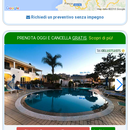
Richiedi un preventivo senza impegno
PRENOTA OGGI E CANCELLA
GRATIS
.
Scopri di più!
2026 FERRAGOSTO
in offerta da
109
€
,86
a notte