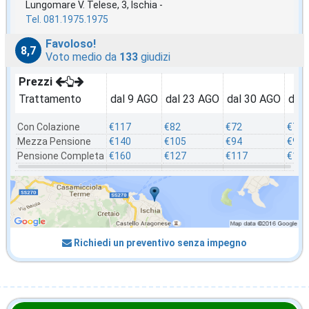
Lungomare V. Telese, 3, Ischia -
Tel. 081.1975.1975
Favoloso!
8,7
Voto medio da
133
giudizi
Prezzi
Trattamento
dal 9 AGO
dal 23 AGO
dal 30 AGO
dal
Con Colazione
€117
€82
€72
€70
Mezza Pensione
€140
€105
€94
€92
Pensione Completa
€160
€127
€117
€115
Richiedi un preventivo senza impegno