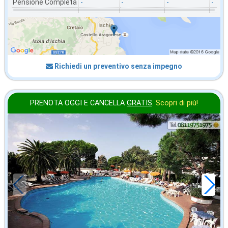
Pensione Completa
-
-
-
-
Richiedi un preventivo senza impegno
PRENOTA OGGI E CANCELLA
GRATIS
.
Scopri di più!
2026 FERRAGOSTO
in offerta da
80
€
,00
a notte