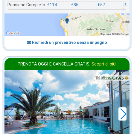
Pensione Completa
€114
€85
€57
€49
Richiedi un preventivo senza impegno
PRENOTA OGGI E CANCELLA
GRATIS
.
Scopri di più!
2026 FERRAGOSTO
in offerta da
69
€
,86
a notte