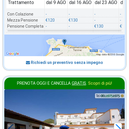
Trattamento
dal 9 AGO
dal 16 AGO
dal 23 AGO
dal
Con Colazione
-
-
-
-
Mezza Pensione
€120
€130
-
-
Pensione Completa
-
-
€130
€107
Richiedi un preventivo senza impegno
PRENOTA OGGI E CANCELLA
GRATIS
.
Scopri di più!
2026 FERRAGOSTO
in offerta da
104
€
,14