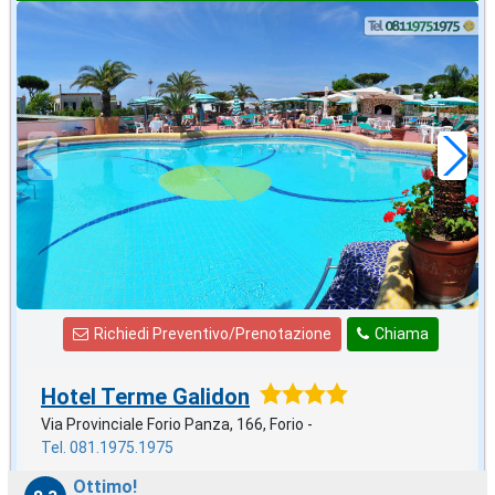
2026 FERRAGOSTO
in offerta da
90
€
,00
a notte
Richiedi Preventivo/Prenotazione
Chiama
Hotel Terme Galidon
Via Provinciale Forio Panza, 166, Forio -
Tel. 081.1975.1975
Ottimo!