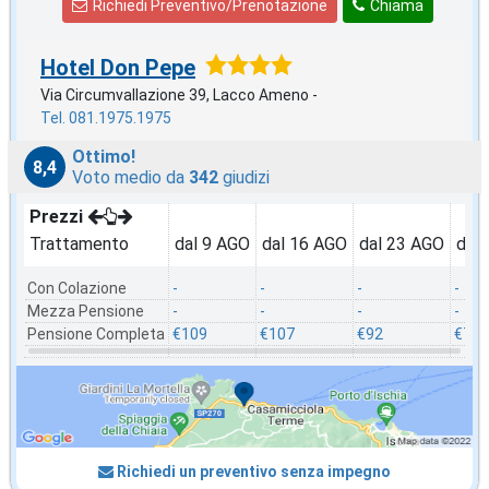
Richiedi Preventivo/Prenotazione
Chiama
Hotel Don Pepe
Via Circumvallazione 39, Lacco Ameno -
Tel. 081.1975.1975
Ottimo!
8,4
Voto medio da
342
giudizi
Prezzi
Trattamento
dal 9 AGO
dal 16 AGO
dal 23 AGO
dal
Con Colazione
-
-
-
-
Mezza Pensione
-
-
-
-
Pensione Completa
€109
€107
€92
€78
Richiedi un preventivo senza impegno