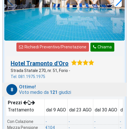
a notte
Richiedi Preventivo/Prenotazione
Chiama
Hotel Tramonto d'Oro
Strada Statale 270, nr. 51, Forio -
Tel. 081.1975.1975
Ottimo!
8
Voto medio da
121
giudizi
Prezzi
Trattamento
dal 9 AGO
dal 23 AGO
dal 30 AGO
dal
Con Colazione
-
-
-
-
Mezza Pensione
€104
-
-
-