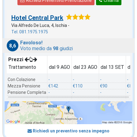
Richiedi Preventivo/Prenotazione
Chiama
Hotel Central Park
Via Alfredo De Luca, 4, Ischia -
Tel. 081.1975.1975
Favoloso!
8,6
Voto medio da
98
giudizi
Prezzi
Trattamento
dal 9 AGO
dal 23 AGO
dal 13 SET
dal 
Con Colazione
-
-
-
-
Mezza Pensione
€142
€110
€90
€85
Pensione Completa
-
-
-
-
Richiedi un preventivo senza impegno