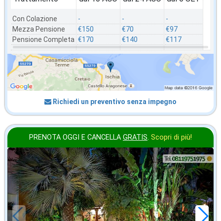
Con Colazione
-
-
-
Mezza Pensione
€150
€70
€97
Pensione Completa
€170
€140
€117
Richiedi un preventivo senza impegno
PRENOTA OGGI E CANCELLA
GRATIS
.
Scopri di più!
2026 FERRAGOSTO
in offerta da
80
€
,00
a notte