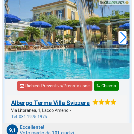
2026 FERRAGOSTO
in offerta da
142
€
,86
a notte
Richiedi Preventivo/Prenotazione
Chiama
Albergo Terme Villa Svizzera
Via Litoranea, 1, Lacco Ameno -
Tel. 081.1975.1975
Eccellente!
9,1
Voto medio da
101
giudizi