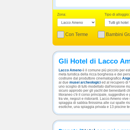
Zona:
Tipo di alloggio:
Con Terme
Bambini Gra
Gli Hotel di Lacco A
Lacco Ameno
è il comune più piccolo per est
meta turistica della ricca borghesia e dei per
costruire dal produttore cinematografico
Ange
ai due
musei archeologici
ed al recupero di 
uno scoglio di tufo modellato dall'erosione m
sicuro approdo per gli yacht dei benestanti cl
litoraneo c'è il corso principale, suggestivo 
tra vie, negozi e ristoranti. Lacco Ameno vive
spiaggia di sabbia finissima alle cui spalle ri
esotiche, una spiaggia privata e 13 piscine te