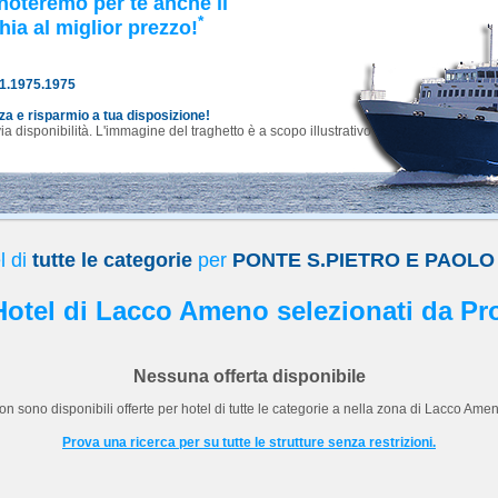
noteremo per te anche il
*
hia al miglior prezzo!
81.1975.1975
nza e risparmio a tua disposizione!
 disponibilità. L'immagine del traghetto è a scopo illustrativo.
l di
tutte le categorie
per
PONTE S.PIETRO E PAOL
 Hotel di Lacco Ameno selezionati da Pr
Nessuna offerta disponibile
on sono disponibili offerte per hotel di
tutte le categorie
a
nella zona di Lacco Amen
Prova una ricerca per su tutte le strutture senza restrizioni.