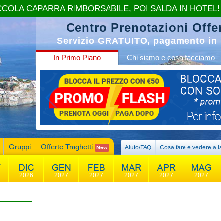
CCOLA CAPARRA
RIMBORSABILE
, POI SALDA IN HOTEL!
Centro Prenotazioni Offer
Servizio GRATUITO, pagamento in 
In Primo Piano
Chi siamo e cosa facciamo
Gruppi
Offerte Traghetti
Aiuto/FAQ
Cosa fare e vedere a I
New
2026
2027
2027
2027
2027
2027