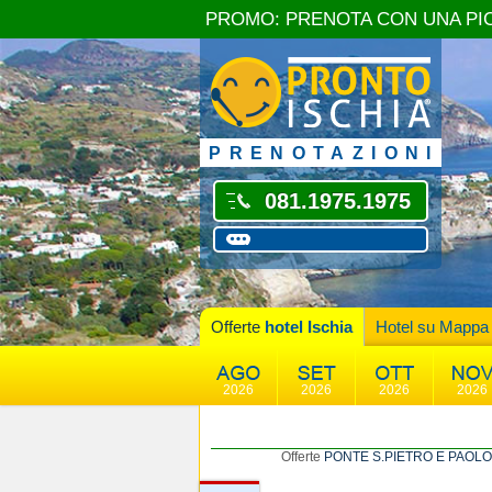
PROMO: PRENOTA CON UNA PI
PRENOTAZIONI
081.1975.1975
Offerte
hotel Ischia
Hotel su Mappa
2026
2026
2026
2026
Offerte
PONTE S.PIETRO E PAOLO