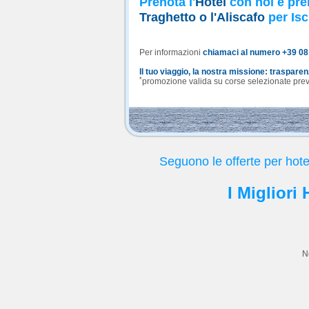
Prenota l'
Hotel
con noi e pre
Traghetto o l'Aliscafo
per Isc
Per informazioni
chiamaci al numero +39 0
Il tuo viaggio, la nostra missione: traspare
*
promozione valida su corse selezionate previa
Seguono le offerte per hote
I Migliori
N