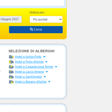
Ordina per:
Cerca
SELEZIONE DI ALBERGHI
Apri menu
Hotel a Ischia Porto
Apri menu
Hotel a Forio d'Ischia
Apri menu
Hotel a Casamicciola Terme
Apri menu
è
Hotel a Lacco Ameno
Apri menu
Hotel a Sant'Angelo
Apri menu
Hotel a Barano d'Ischia