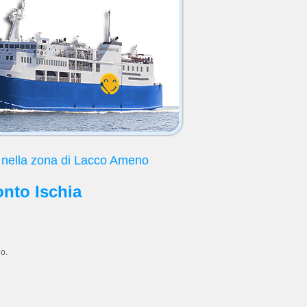
O
nella zona di Lacco Ameno
onto Ischia
o.