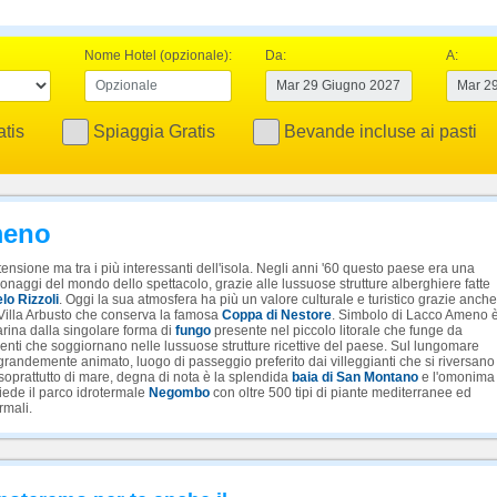
Nome Hotel (opzionale):
Da:
A:
tis
Spiaggia Gratis
Bevande incluse ai pasti
meno
ensione ma tra i più interessanti dell'isola. Negli anni '60 questo paese era una
sonaggi del mondo dello spettacolo, grazie alle lussuose strutture alberghiere fatte
lo Rizzoli
. Oggi la sua atmosfera ha più un valore culturale e turistico grazie anche
Villa Arbusto che conserva la famosa
Coppa di Nestore
. Simbolo di Lacco Ameno 
arina dalla singolare forma di
fungo
presente nel piccolo litorale che funge da
ienti che soggiornano nelle lussuose strutture ricettive del paese. Sul lungomare
e grandemente animato, luogo di passeggio preferito dai villeggianti che si riversano
 soprattutto di mare, degna di nota è la splendida
baia di San Montano
e l'omonima
siede il parco idrotermale
Negombo
con oltre 500 tipi di piante mediterranee ed
rmali.