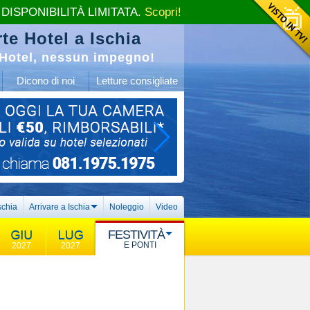
 DISPONIBILITÀ LIMITATA.
Scopri!
te Hotel a Ischia
Hotel, nessun impegno!
Dicono di noi
Letture consigliate
schia
Arrivare a Ischia
Noleggio
Video
FESTIVITÀ
E PONTI
2027
2027