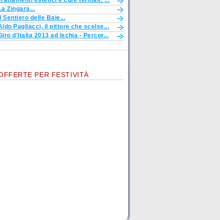
Trattamenti estetici e cure termali: ...
La Zingara...
Il Sentiero delle Baie...
Aldo Pagliacci, il pittore che scelse...
Giro d'Italia 2013 ad Ischia - Percor...
OFFERTE PER FESTIVITÀ