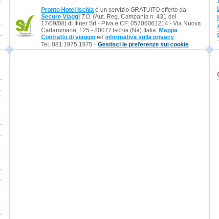
Pronto Hotel Ischia
è un servizio GRATUITO offerto da
Secure Viaggi
T.O.
(Aut. Reg. Campania n. 431 del
17/09/08) di Itiner Srl - P.Iva e CF: 05706061214 - Via Nuova
Cartaromana, 125 - 80077 Ischia (Na) Italia.
Mappa
.
Contratto di viaggio
ed
informativa sulla privacy
.
Tel. 081.1975.1975 -
Gestisci le preferenze sui cookie