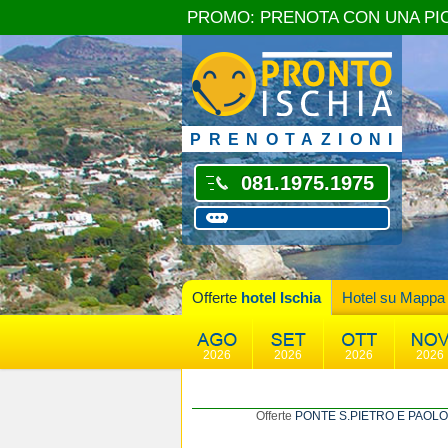
PROMO: PRENOTA CON UNA PI
PRENOTAZIONI
081.1975.1975
Offerte
hotel Ischia
Hotel su Mappa
2026
2026
2026
2026
Offerte
PONTE S.PIETRO E PAOLO