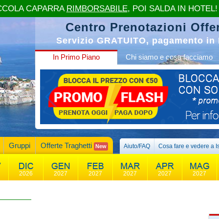
CCOLA CAPARRA
RIMBORSABILE
, POI SALDA IN HOTEL!
Centro Prenotazioni Offer
Servizio GRATUITO, pagamento in 
In Primo Piano
Chi siamo e cosa facciamo
Gruppi
Offerte Traghetti
Aiuto/FAQ
Cosa fare e vedere a I
New
2026
2027
2027
2027
2027
2027