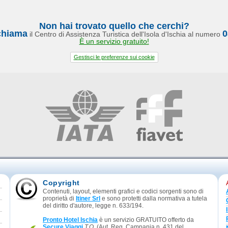
Non hai trovato quello che cerchi?
chiama
0
il Centro di Assistenza Turistica dell'Isola d'Ischia al numero
È un servizio gratuito!
Gestisci le preferenze sui cookie
Copyright
Contenuti, layout, elementi grafici e codici sorgenti sono di
proprietà di
Itiner Srl
e sono protetti dalla normativa a tutela
del diritto d'autore, legge n. 633/194.
Pronto Hotel Ischia
è un servizio GRATUITO offerto da
Secure Viaggi
T.O.
(Aut. Reg. Campania n. 431 del