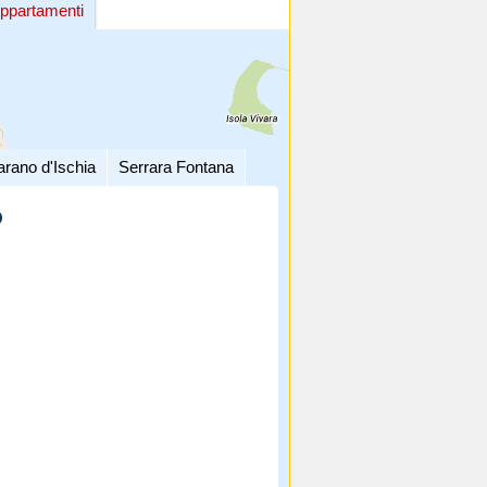
ppartamenti
arano d'Ischia
Serrara Fontana
O