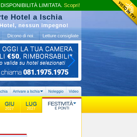
 DISPONIBILITÀ LIMITATA.
Scopri!
te Hotel a Ischia
Hotel, nessun impegno!
Dicono di noi
Letture consigliate
schia
Arrivare a Ischia
Noleggio
Video
FESTIVITÀ
E PONTI
2027
2027