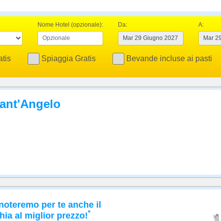
Nome Hotel (opzionale):
Da:
A:
tis
Spiaggia Gratis
Bevande incluse ai pasti
Sant'Angelo
noteremo per te anche il
*
hia al miglior prezzo!