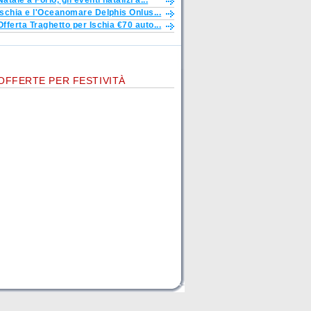
Natale a Forio, gli eventi natalizi a...
Ischia e l'Oceanomare Delphis Onlus...
Offerta Traghetto per Ischia €70 auto...
OFFERTE PER FESTIVITÀ