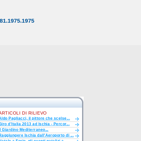
81.1975.1975
ARTICOLI DI RILIEVO
Aldo Pagliacci, il pittore che scelse...
Giro d'Italia 2013 ad Ischia - Percor...
Il Giardino Mediterraneo...
Raggiungere Ischia dall'Aeroporto di ...