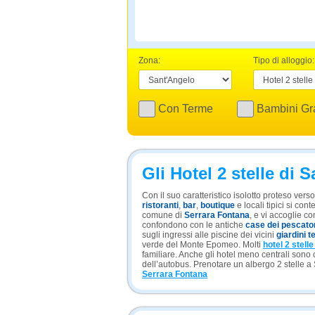
Zona:
Tipo di alloggio:
Con Terme
Bambini Gra
Gli Hotel 2 stelle di 
Con il suo caratteristico isolotto proteso vers
ristoranti
,
bar
,
boutique
e locali tipici si cont
comune di
Serrara Fontana
, e vi accoglie c
confondono con le antiche
case dei pescato
sugli ingressi alle piscine dei vicini
giardini t
verde del Monte Epomeo. Molti
hotel 2 stell
familiare. Anche gli hotel meno centrali sono
dell’autobus. Prenotare un albergo 2 stelle a
Serrara Fontana