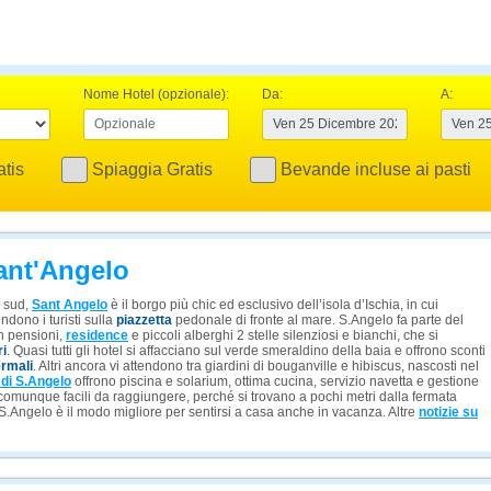
Nome Hotel (opzionale):
Da:
A:
tis
Spiaggia Gratis
Bevande incluse ai pasti
Sant'Angelo
o sud,
Sant Angelo
è il borgo più chic ed esclusivo dell’isola d’Ischia, in cui
endono i turisti sulla
piazzetta
pedonale di fronte al mare. S.Angelo fa parte del
on pensioni,
residence
e piccoli alberghi 2 stelle silenziosi e bianchi, che si
ri
. Quasi tutti gli hotel si affacciano sul verde smeraldino della baia e offrono sconti
ermali
. Altri ancora vi attendono tra giardini di bouganville e hibiscus, nascosti nel
e di S.Angelo
offrono piscina e solarium, ottima cucina, servizio navetta e gestione
 comunque facili da raggiungere, perché si trovano a pochi metri dalla fermata
 S.Angelo è il modo migliore per sentirsi a casa anche in vacanza. Altre
notizie su