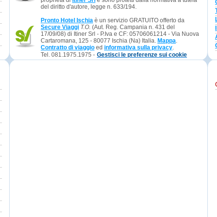
proprietà di
Itiner Srl
e sono protetti dalla normativa a tutela
del diritto d'autore, legge n. 633/194.
Pronto Hotel Ischia
è un servizio GRATUITO offerto da
Secure Viaggi
T.O.
(Aut. Reg. Campania n. 431 del
17/09/08) di Itiner Srl - P.Iva e CF: 05706061214 - Via Nuova
Cartaromana, 125 - 80077 Ischia (Na) Italia.
Mappa
.
Contratto di viaggio
ed
informativa sulla privacy
.
Tel. 081.1975.1975 -
Gestisci le preferenze sui cookie