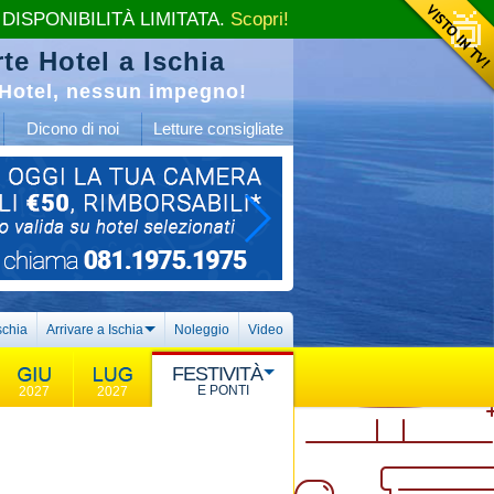
 DISPONIBILITÀ LIMITATA.
Scopri!
te Hotel a Ischia
Hotel, nessun impegno!
Dicono di noi
Letture consigliate
schia
Arrivare a Ischia
Noleggio
Video
FESTIVITÀ
E PONTI
2027
2027