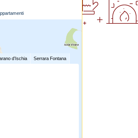
ppartamenti
arano d'Ischia
Serrara Fontana