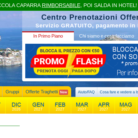
CCOLA CAPARRA
RIMBORSABILE
, POI SALDA IN HOTEL!
Centro Prenotazioni Offer
Servizio GRATUITO, pagamento in 
In Primo Piano
Chi siamo e cosa facciamo
Gruppi
Offerte Traghetti
Aiuto/FAQ
Cosa fare e vedere a I
New
2026
2027
2027
2027
2027
2027