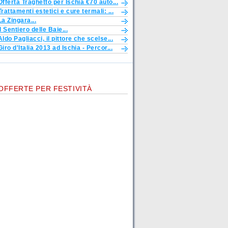
Offerta Traghetto per Ischia €70 auto...
Trattamenti estetici e cure termali: ...
La Zingara...
Il Sentiero delle Baie...
Aldo Pagliacci, il pittore che scelse...
Giro d'Italia 2013 ad Ischia - Percor...
OFFERTE PER FESTIVITÀ