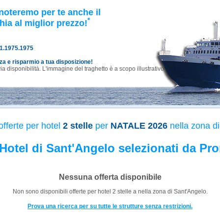
noteremo per te anche il
*
hia al miglior prezzo!
81.1975.1975
nza e risparmio a tua disposizione!
 disponibilità. L'immagine del traghetto è a scopo illustrativo.
fferte per hotel
2 stelle
per
NATALE 2026
nella zona d
i Hotel di Sant'Angelo selezionati da Pro
Nessuna offerta disponibile
Non sono disponibili offerte per hotel
2 stelle
a
nella zona di Sant'Angelo.
Prova una ricerca per su tutte le strutture senza restrizioni.