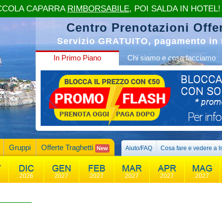
CCOLA CAPARRA
RIMBORSABILE
, POI SALDA IN HOTEL!
Centro Prenotazioni Offer
Servizio GRATUITO, pagamento in 
In Primo Piano
Chi siamo e cosa facciamo
Gruppi
Offerte Traghetti
Aiuto/FAQ
Cosa fare e vedere a I
New
2026
2027
2027
2027
2027
2027