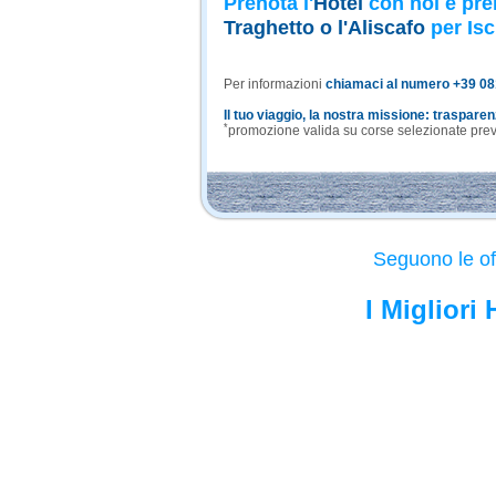
Prenota l'
Hotel
con noi e pre
Traghetto o l'Aliscafo
per Isc
Per informazioni
chiamaci al numero +39 0
Il tuo viaggio, la nostra missione: traspare
*
promozione valida su corse selezionate previa
Seguono le of
I Migliori