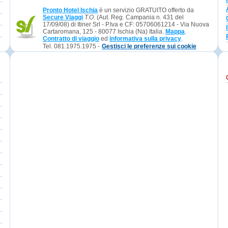
Pronto Hotel Ischia
è un servizio GRATUITO offerto da
Secure Viaggi
T.O.
(Aut. Reg. Campania n. 431 del
17/09/08) di Itiner Srl - P.Iva e CF: 05706061214 - Via Nuova
Cartaromana, 125 - 80077 Ischia (Na) Italia.
Mappa
.
Contratto di viaggio
ed
informativa sulla privacy
.
Tel. 081.1975.1975 -
Gestisci le preferenze sui cookie