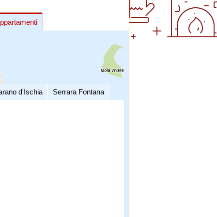
ppartamenti
arano d'Ischia
Serrara Fontana