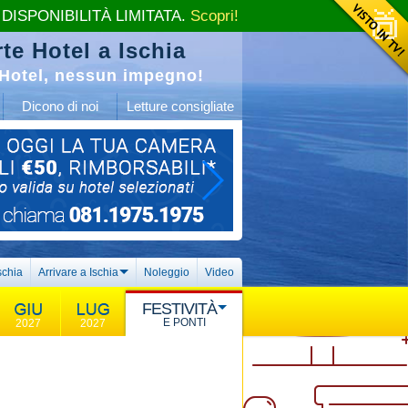
 DISPONIBILITÀ LIMITATA.
Scopri!
te Hotel a Ischia
Hotel, nessun impegno!
Dicono di noi
Letture consigliate
schia
Arrivare a Ischia
Noleggio
Video
FESTIVITÀ
E PONTI
2027
2027