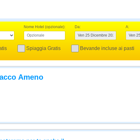
Nome Hotel (opzionale):
Da:
A:
tis
Spiaggia Gratis
Bevande incluse ai pasti
 Lacco Ameno