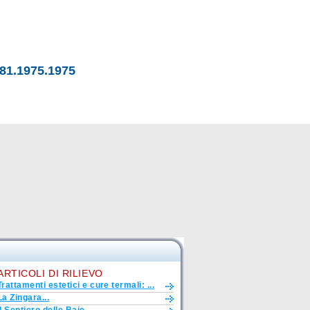
81.1975.1975
ARTICOLI DI RILIEVO
Trattamenti estetici e cure termali: ...
La Zingara...