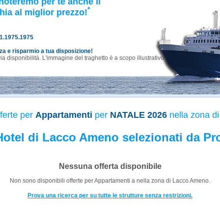
noteremo per te anche il
*
hia al miglior prezzo!
81.1975.1975
nza e risparmio a tua disposizione!
 disponibilità. L'immagine del traghetto è a scopo illustrativo.
ferte per
Appartamenti
per
NATALE 2026
nella zona d
 Hotel di Lacco Ameno selezionati da Pr
Nessuna offerta disponibile
Non sono disponibili offerte per
Appartamenti
a
nella zona di Lacco Ameno.
Prova una ricerca per su tutte le strutture senza restrizioni.