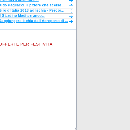
Il Sentiero delle Baie...
Aldo Pagliacci, il pittore che scelse...
Giro d'Italia 2013 ad Ischia - Percor...
Il Giardino Mediterraneo...
Raggiungere Ischia dall'Aeroporto di ...
OFFERTE PER FESTIVITÀ