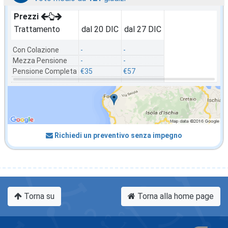
Prezzi
Trattamento
dal 20 DIC
dal 27 DIC
Con Colazione
-
-
Mezza Pensione
-
-
Pensione Completa
€35
€57
Richiedi un preventivo senza impegno
Torna su
Torna alla home page