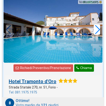
2026 NATALE
in offerta da
35
€
,57
a notte
Richiedi Preventivo/Prenotazione
Chiama
Hotel Tramonto d'Oro
Strada Statale 270, nr. 51, Forio -
Tel. 081.1975.1975
Ottimo!
8
Voto medio da
121
giudizi