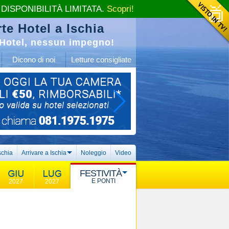
 DISPONIBILITÀ LIMITATA.
Scopri!
te Hotel a Ischia
Hotel, nessun impegno!
Dicono di noi
Letture consigliate
schia
Arrivare a Ischia
Noleggio
Video
FESTIVITÀ
E PONTI
2027
2027