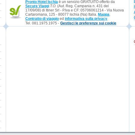
Pronto Hotel Ischia
è un servizio GRATUITO offerto da
Secure Viaggi
T.O.
(Aut. Reg. Campania n. 431 del
17/09/08) di Itiner Srl - P.Iva e CF: 05706061214 - Via Nuova
Cartaromana, 125 - 80077 Ischia (Na) Italia.
Mappa
.
Contratto di viaggio
ed
informativa sulla privacy
.
Tel. 081.1975.1975 -
Gestisci le preferenze sui cookie