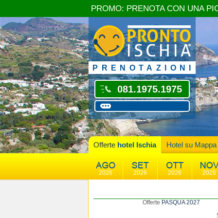
PROMO: PRENOTA CON UNA PI
PRENOTAZIONI
081.1975.1975
Offerte
hotel Ischia
Hotel su Mappa
2026
2026
2026
2026
Offerte
PASQUA 2027