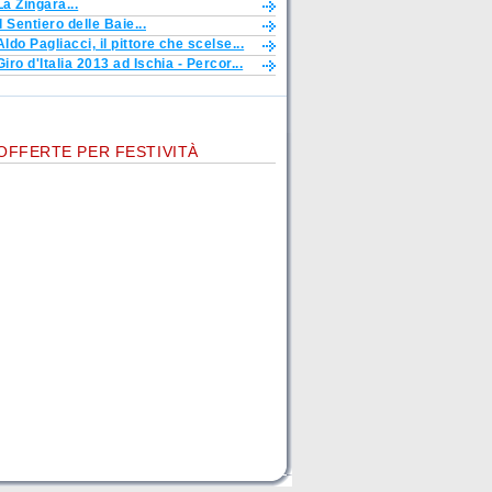
La Zingara...
Il Sentiero delle Baie...
Aldo Pagliacci, il pittore che scelse...
Giro d'Italia 2013 ad Ischia - Percor...
OFFERTE PER FESTIVITÀ