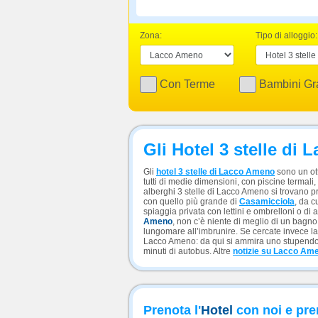
Zona:
Tipo di alloggio:
Con Terme
Bambini Gra
Gli Hotel 3 stelle di
Gli
hotel 3 stelle di Lacco Ameno
sono un ott
tutti di medie dimensioni, con piscine termali, 
alberghi 3 stelle di Lacco Ameno si trovano p
con quello più grande di
Casamicciola
, da c
spiaggia privata con lettini e ombrelloni o di 
Ameno
, non c’è niente di meglio di un bagno
lungomare all’imbrunire. Se cercate invece la 
Lacco Ameno: da qui si ammira uno stupendo p
minuti di autobus. Altre
notizie su Lacco Am
Prenota l'
Hotel
con noi e pre