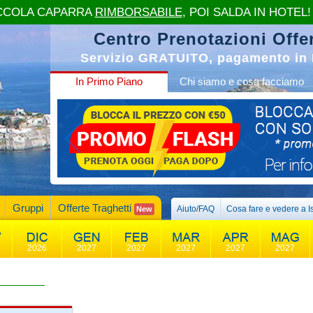
CCOLA CAPARRA
RIMBORSABILE
, POI SALDA IN HOTEL!
Centro Prenotazioni Offer
Servizio GRATUITO, pagamento in 
In Primo Piano
Chi siamo e cosa facciamo
Gruppi
Offerte Traghetti
Aiuto/FAQ
Cosa fare e vedere a I
New
2026
2027
2027
2027
2027
2027