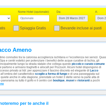
Nome Hotel (opzionale):
Da:
A:
tis
Spiaggia Gratis
Bevande incluse ai pasti
 Lacco Ameno
imo connubio tra la calorosa accoglienza ischitana e l’eccellenza nei servizi. Quas
Spa e centri estetici per potenziare i benefici delle acque curative di Ischia, gli
rincipalmente lungo la strada statale che collega questo
piccolo e curato comune
ui partono e arrivano traghetti e aliscafi per Pozzuoli. Alcuni hotel dispongono di
accesso privato ai lidi: per apprezzare il fascino discreto ed elegante di
Lacco
 all’ombra del caratteristico
scoglio a forma di fungo
e di una passeggiata sul
quiete anche in alta stagione, prenotate un hotel 3 stelle verso la parte alta di
anorama su tutto il golfo e il centro con
boutique
,
musei
e
ristoranti
a pochi
eno
noteremo per te anche il