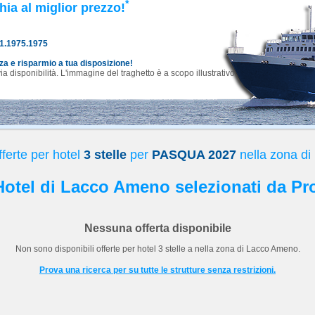
*
hia al miglior prezzo!
81.1975.1975
nza e risparmio a tua disposizione!
 disponibilità. L'immagine del traghetto è a scopo illustrativo.
ferte per hotel
3 stelle
per
PASQUA 2027
nella zona d
 Hotel di Lacco Ameno selezionati da Pr
Nessuna offerta disponibile
Non sono disponibili offerte per hotel
3 stelle
a
nella zona di Lacco Ameno.
Prova una ricerca per su tutte le strutture senza restrizioni.