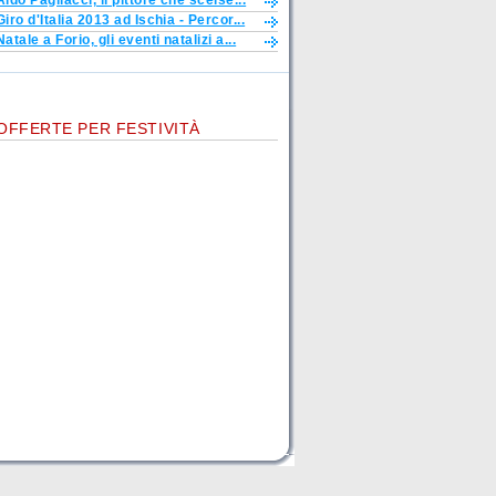
Aldo Pagliacci, il pittore che scelse...
Giro d'Italia 2013 ad Ischia - Percor...
Natale a Forio, gli eventi natalizi a...
OFFERTE PER FESTIVITÀ