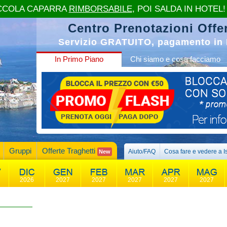
CCOLA CAPARRA
RIMBORSABILE
, POI SALDA IN HOTEL!
Centro Prenotazioni Offer
Servizio GRATUITO, pagamento in 
In Primo Piano
Chi siamo e cosa facciamo
Gruppi
Offerte Traghetti
Aiuto/FAQ
Cosa fare e vedere a I
New
2026
2027
2027
2027
2027
2027