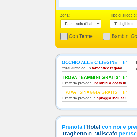
Zona:
Tipo di alloggio:
Con Terme
Bambini Gra
OCCHIO ALLE CILIEGINE
Avrai diritto ad un
fantastico regalo
!
TROVA "BAMBINI GRATIS"
E l'offerta prevede i
bambini a costo 0
!
TROVA "SPIAGGIA GRATIS"
E l'offerta prevede la
spiaggia inclusa
!
Prenota l'
Hotel
con noi e pre
Traghetto o l'Aliscafo
per Isc