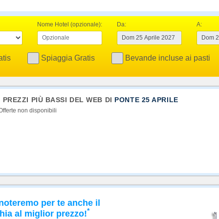
Nome Hotel (opzionale):
Da:
A:
tis
Spiaggia Gratis
Bevande incluse ai pasti
I PREZZI PIÙ BASSI DEL WEB DI
PONTE 25 APRILE
Offerte non disponibili
noteremo per te anche il
*
hia al miglior prezzo!