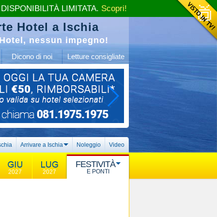
 DISPONIBILITÀ LIMITATA.
Scopri!
te Hotel a Ischia
Hotel, nessun impegno!
Dicono di noi
Letture consigliate
schia
Arrivare a Ischia
Noleggio
Video
FESTIVITÀ
E PONTI
2027
2027