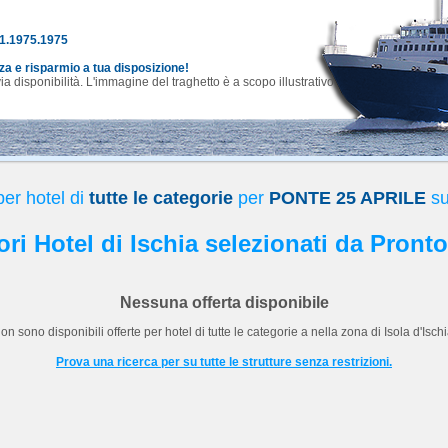
81.1975.1975
nza e risparmio a tua disposizione!
 disponibilità. L'immagine del traghetto è a scopo illustrativo.
per hotel di
tutte le categorie
per
PONTE 25 APRILE
su
iori Hotel di Ischia selezionati da Pronto
Nessuna offerta disponibile
on sono disponibili offerte per hotel di
tutte le categorie
a
nella zona di Isola d'Ischi
Prova una ricerca per su tutte le strutture senza restrizioni.