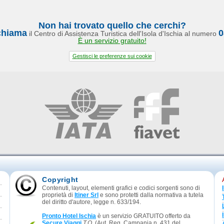
Non hai trovato quello che cerchi?
chiama
0
il Centro di Assistenza Turistica dell'Isola d'Ischia al numero
È un servizio gratuito!
Gestisci le preferenze sui cookie
Copyright
Contenuti, layout, elementi grafici e codici sorgenti sono di
proprietà di
Itiner Srl
e sono protetti dalla normativa a tutela
del diritto d'autore, legge n. 633/194.
Pronto Hotel Ischia
è un servizio GRATUITO offerto da
Secure Viaggi
T.O.
(Aut. Reg. Campania n. 431 del