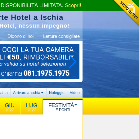
 DISPONIBILITÀ LIMITATA.
Scopri!
te Hotel a Ischia
Hotel, nessun impegno!
Dicono di noi
Letture consigliate
schia
Arrivare a Ischia
Noleggio
Video
FESTIVITÀ
E PONTI
2027
2027