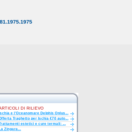
81.1975.1975
ARTICOLI DI RILIEVO
Ischia e l'Oceanomare Delphis Onlus...
Offerta Traghetto per Ischia €70 auto...
Trattamenti estetici e cure termali: ...
La Zingara...