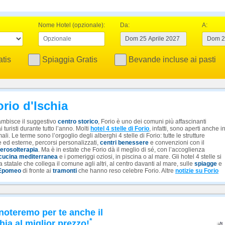
Nome Hotel (opzionale):
Da:
A:
tis
Spiaggia Gratis
Bevande incluse ai pasti
orio d'Ischia
ambisce il suggestivo
centro storico
, Forio è uno dei comuni più affascinanti
 turisti durante tutto l’anno. Molti
hotel 4 stelle di Forio
, infatti, sono aperti anche i
ali. Le terme sono l’orgoglio degli alberghi 4 stelle di Forio: tutte le strutture
 ed esterne, percorsi personalizzati,
centri benessere
e convenzioni con il
erosolterapia
. Ma è in estate che Forio dà il meglio di sé, con l’accoglienza
cucina mediterranea
e i pomeriggi oziosi, in piscina o al mare. Gli hotel 4 stelle si
rada statale che collega il comune agli altri, al centro davanti al mare, sulle
spiagge
e
Epomeo
di fronte ai
tramonti
che hanno reso celebre Forio. Altre
notizie su Forio
noteremo per te anche il
*
hia al miglior prezzo!