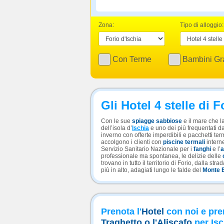
Zona:
Tipo di alloggio:
Con Terme
Bambini Gra
Gli Hotel 4 stelle di F
Con le sue
spiagge sabbiose
e il mare che l
dell’isola d’
Ischia
e uno dei più frequentati dai
inverno con offerte imperdibili e pacchetti term
accolgono i clienti con
piscine termali
interne
Servizio Sanitario Nazionale per i
fanghi
e l’
a
professionale ma spontanea, le delizie delle
trovano in tutto il territorio di Forio, dalla st
più in alto, adagiati lungo le falde del
Monte 
Prenota l'
Hotel
con noi e pre
Traghetto o l'Aliscafo
per Isc