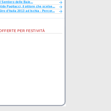
Il Sentiero delle Baie...
Aldo Pagliacci, il pittore che scelse...
Giro d'Italia 2013 ad Ischia - Percor...
OFFERTE PER FESTIVITÀ