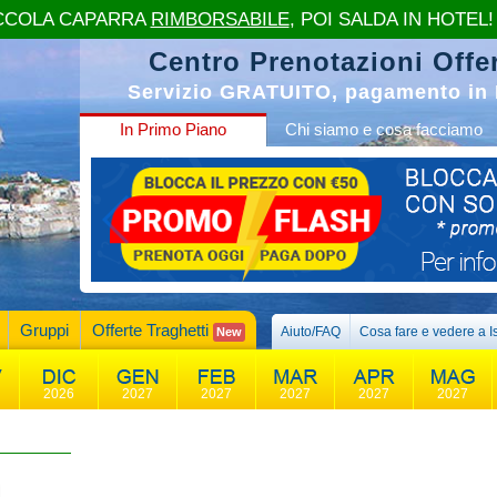
CCOLA CAPARRA
RIMBORSABILE
, POI SALDA IN HOTEL!
Centro Prenotazioni Offer
Servizio GRATUITO, pagamento in 
In Primo Piano
Chi siamo e cosa facciamo
Gruppi
Offerte Traghetti
Aiuto/FAQ
Cosa fare e vedere a I
New
2026
2027
2027
2027
2027
2027