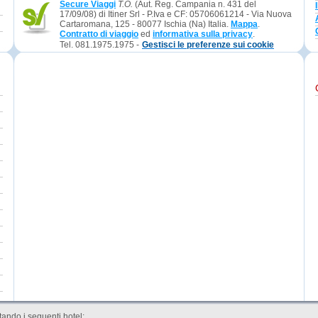
Secure Viaggi
T.O.
(Aut. Reg. Campania n. 431 del
17/09/08) di Itiner Srl - P.Iva e CF: 05706061214 - Via Nuova
Cartaromana, 125 - 80077 Ischia (Na) Italia.
Mappa
.
Contratto di viaggio
ed
informativa sulla privacy
.
Tel. 081.1975.1975 -
Gestisci le preferenze sui cookie
ando i seguenti hotel: