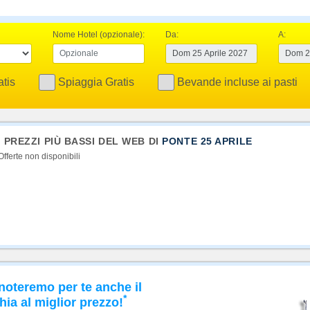
Nome Hotel (opzionale):
Da:
A:
tis
Spiaggia Gratis
Bevande incluse ai pasti
I PREZZI PIÙ BASSI DEL WEB DI
PONTE 25 APRILE
Offerte non disponibili
noteremo per te anche il
*
hia al miglior prezzo!