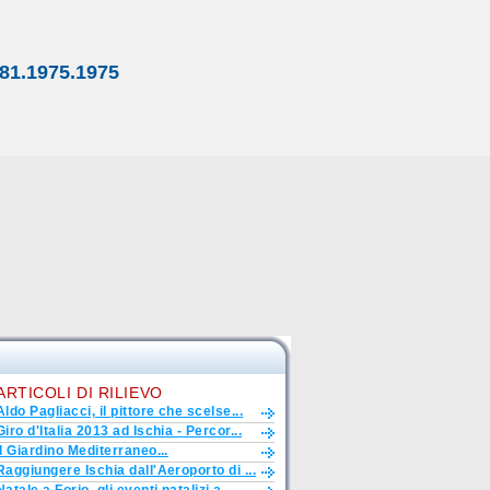
81.1975.1975
ARTICOLI DI RILIEVO
Aldo Pagliacci, il pittore che scelse...
Giro d'Italia 2013 ad Ischia - Percor...
Il Giardino Mediterraneo...
Raggiungere Ischia dall'Aeroporto di ...