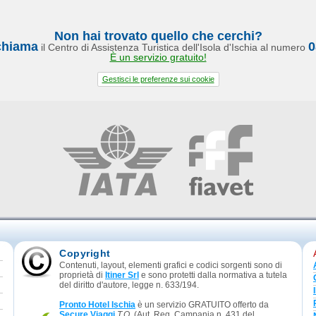
Non hai trovato quello che cerchi?
chiama
0
il Centro di Assistenza Turistica dell'Isola d'Ischia al numero
È un servizio gratuito!
Gestisci le preferenze sui cookie
Copyright
Contenuti, layout, elementi grafici e codici sorgenti sono di
proprietà di
Itiner Srl
e sono protetti dalla normativa a tutela
del diritto d'autore, legge n. 633/194.
Pronto Hotel Ischia
è un servizio GRATUITO offerto da
Secure Viaggi
T.O.
(Aut. Reg. Campania n. 431 del