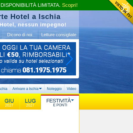
 DISPONIBILITÀ LIMITATA.
Scopri!
te Hotel a Ischia
Hotel, nessun impegno!
Dicono di noi
Letture consigliate
schia
Arrivare a Ischia
Noleggio
Video
FESTIVITÀ
E PONTI
2027
2027