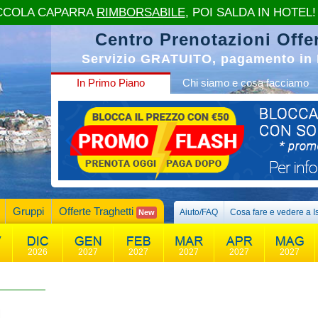
CCOLA CAPARRA
RIMBORSABILE
, POI SALDA IN HOTEL!
Centro Prenotazioni Offer
Servizio GRATUITO, pagamento in 
In Primo Piano
Chi siamo e cosa facciamo
Gruppi
Offerte Traghetti
Aiuto/FAQ
Cosa fare e vedere a I
New
2026
2027
2027
2027
2027
2027