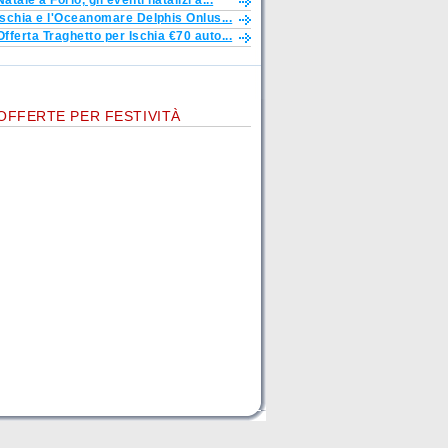
Natale a Forio, gli eventi natalizi a...
Ischia e l'Oceanomare Delphis Onlus...
Offerta Traghetto per Ischia €70 auto...
OFFERTE PER FESTIVITÀ