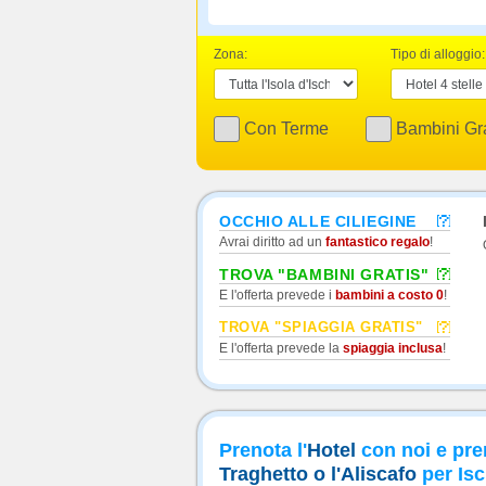
Zona:
Tipo di alloggio:
Con Terme
Bambini Gra
OCCHIO ALLE CILIEGINE
Avrai diritto ad un
fantastico regalo
!
TROVA "BAMBINI GRATIS"
E l'offerta prevede i
bambini a costo 0
!
TROVA "SPIAGGIA GRATIS"
E l'offerta prevede la
spiaggia inclusa
!
Prenota l'
Hotel
con noi e pre
Traghetto o l'Aliscafo
per Isc