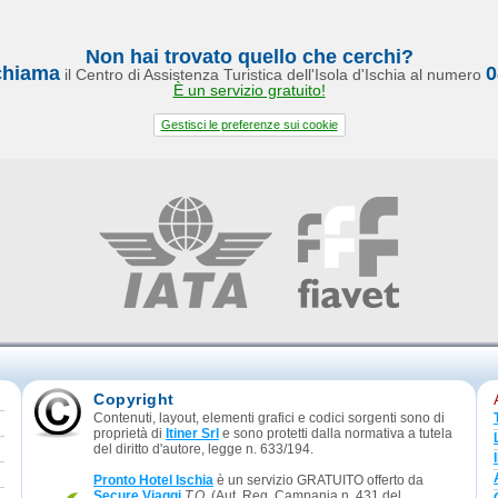
Non hai trovato quello che cerchi?
chiama
0
il Centro di Assistenza Turistica dell'Isola d'Ischia al numero
È un servizio gratuito!
Gestisci le preferenze sui cookie
Copyright
Contenuti, layout, elementi grafici e codici sorgenti sono di
proprietà di
Itiner Srl
e sono protetti dalla normativa a tutela
del diritto d'autore, legge n. 633/194.
Pronto Hotel Ischia
è un servizio GRATUITO offerto da
Secure Viaggi
T.O.
(Aut. Reg. Campania n. 431 del