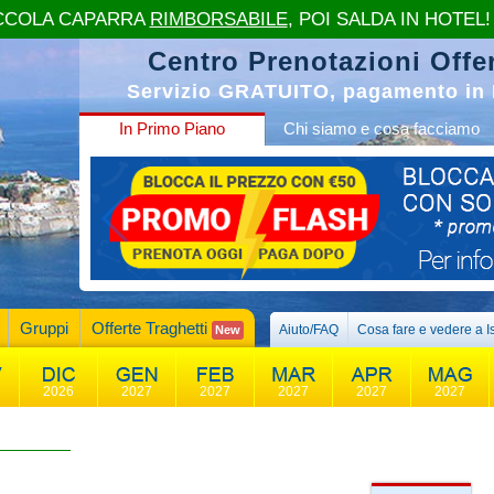
CCOLA CAPARRA
RIMBORSABILE
, POI SALDA IN HOTEL!
Centro Prenotazioni Offer
Servizio GRATUITO, pagamento in 
In Primo Piano
Chi siamo e cosa facciamo
Gruppi
Offerte Traghetti
Aiuto/FAQ
Cosa fare e vedere a I
New
2026
2027
2027
2027
2027
2027