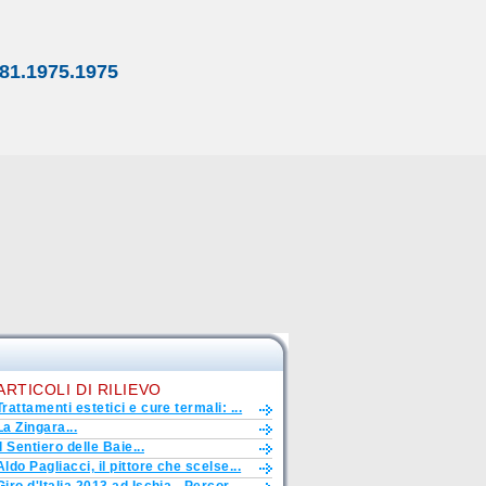
81.1975.1975
ARTICOLI DI RILIEVO
Trattamenti estetici e cure termali: ...
La Zingara...
Il Sentiero delle Baie...
Aldo Pagliacci, il pittore che scelse...