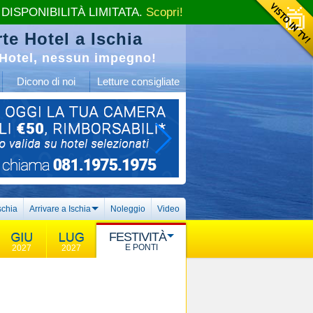
 DISPONIBILITÀ LIMITATA.
Scopri!
te Hotel a Ischia
Hotel, nessun impegno!
Dicono di noi
Letture consigliate
schia
Arrivare a Ischia
Noleggio
Video
FESTIVITÀ
E PONTI
2027
2027