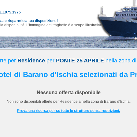
81.1975.1975
nza e risparmio a tua disposizione!
 disponibilità. L'immagine del traghetto è a scopo illustrativo.
rte per
Residence
per
PONTE 25 APRILE
nella zona di
Hotel di Barano d'Ischia selezionati da P
Nessuna offerta disponibile
Non sono disponibili offerte per
Residence
a
nella zona di Barano d'Ischia.
Prova una ricerca per su tutte le strutture senza restrizioni.