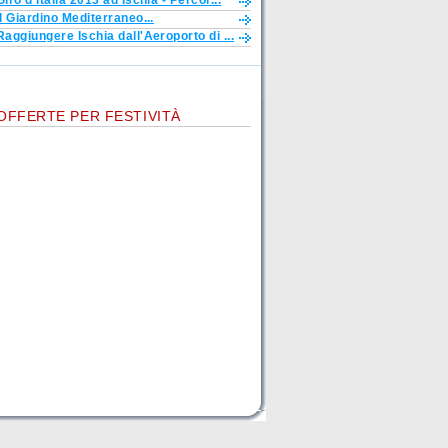
Giro d'Italia 2013 ad Ischia - Percor...
Il Giardino Mediterraneo...
Raggiungere Ischia dall'Aeroporto di ...
OFFERTE PER FESTIVITÀ