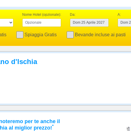
Nome Hotel (opzionale):
Da:
A:
tis
Spiaggia Gratis
Bevande incluse ai pasti
no d'Ischia
noteremo per te anche il
*
hia al miglior prezzo!