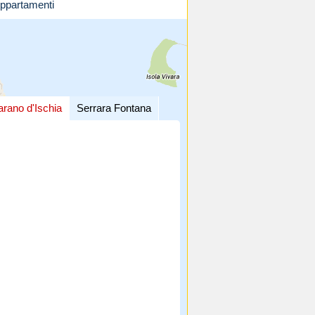
ppartamenti
arano d'Ischia
Serrara Fontana