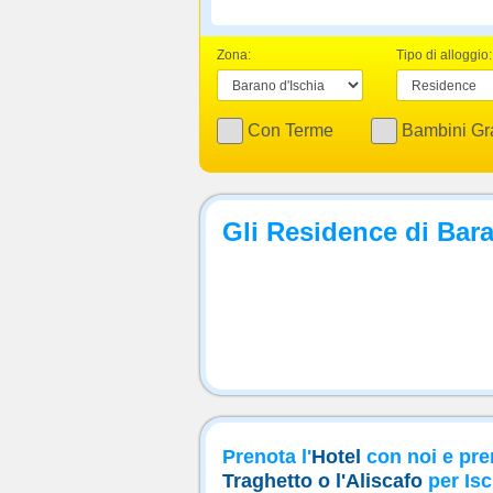
Zona:
Tipo di alloggio:
Con Terme
Bambini Gra
Gli Residence di Bara
Prenota l'
Hotel
con noi e pre
Traghetto o l'Aliscafo
per Isc